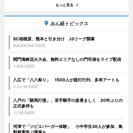
もっと見る
みん経トピックス
SC相模原、熊本と引き分け J3リーグ開幕
相模原町田経済新聞
関門海峡花火大会、無料エリアなしの門司側をライブ配信
小倉経済新聞
八広で「八八祭り」 1500人が提灯行列、多幸アートも
すみだ経済新聞
八戸の「騎馬打毬」、若手騎手の姿勇ましく 20年ぶりの
正式参拝も
八戸経済新聞
河津で「ジビエバーガー体験」 小中学生30人が参加、鳥
獣被害学ぶ講座も