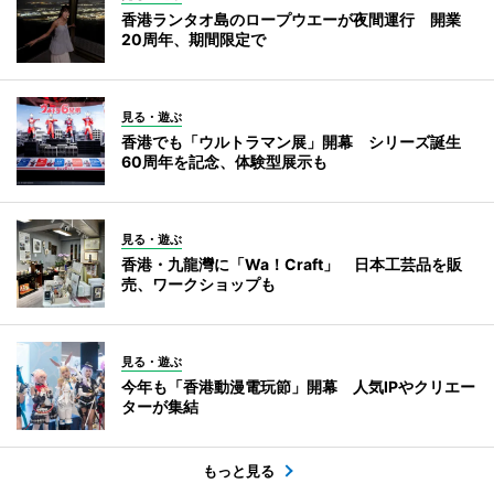
香港ランタオ島のロープウエーが夜間運行 開業
20周年、期間限定で
見る・遊ぶ
香港でも「ウルトラマン展」開幕 シリーズ誕生
60周年を記念、体験型展示も
見る・遊ぶ
香港・九龍灣に「Wa！Craft」 日本工芸品を販
売、ワークショップも
見る・遊ぶ
今年も「香港動漫電玩節」開幕 人気IPやクリエー
ターが集結
もっと見る