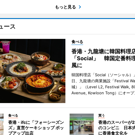
もっと見る
ュース
食べる
香港・九龍塘に韓国料理
「Social」 韓国定番料
風に
韓国料理店「Social（ソーシャル）
日、九龍塘の商業施設「Festival W
城）」（Level L2, Festival Walk, 8
Avenue, Kowloon Tong）にオ
食べる
買う
香港・ifcに「フォーシーズン
香港のスーパーが2
ズ」直営ケーキショップ ポッ
のコンビニ 日本
プアップ出店
に香港食文化を