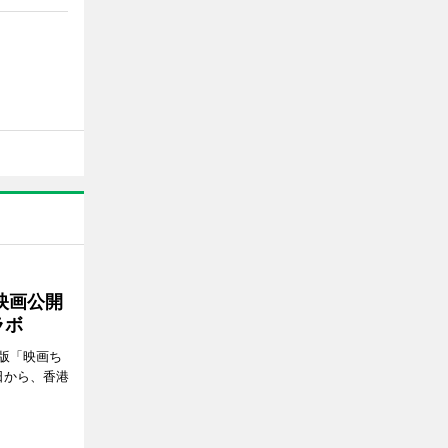
映画公開
ラボ
版「映画ち
日から、香港