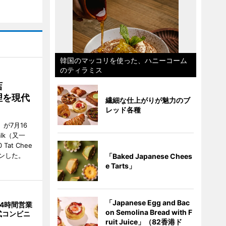
韓国のマッコリを使った、ハニーコーム
のティラミス
店
理を現代
繊細な仕上がりが魅力のブ
レッド各種
」が7月16
alk（又一
0 Tat Chee
ープンした。
「Baked Japanese Chees
e Tarts」
「Japanese Egg and Bac
4時間営業
on Semolina Bread with F
式コンビニ
ruit Juice」（82香港ド