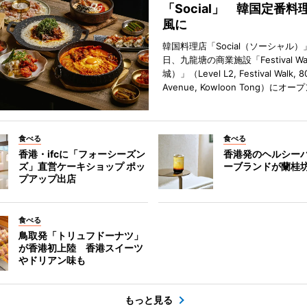
「Social」 韓国定番料
風に
韓国料理店「Social（ソーシャル）
日、九龍塘の商業施設「Festival W
城）」（Level L2, Festival Walk, 8
Avenue, Kowloon Tong）にオ
食べる
食べる
香港・ifcに「フォーシーズン
香港発のヘルシー
ズ」直営ケーキショップ ポッ
ーブランドが蘭桂
プアップ出店
食べる
鳥取発「トリュフドーナツ」
が香港初上陸 香港スイーツ
やドリアン味も
もっと見る