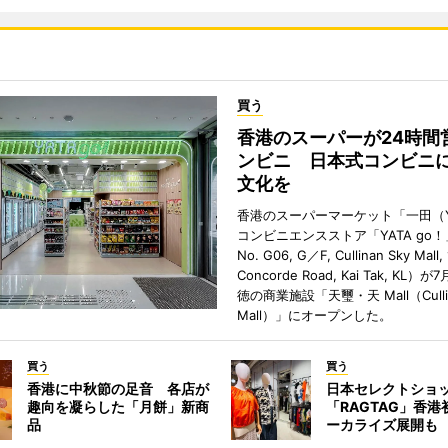
買う
香港のスーパーが24時間
ンビニ 日本式コンビニ
文化を
香港のスーパーマーケット「一田（Y
コンビニエンスストア「YATA go！
No. G06, G／F, Cullinan Sky Mall, 
Concorde Road, Kai Tak, KL）
徳の商業施設「天璽・天 Mall（Cullin
Mall）」にオープンした。
買う
買う
香港に中秋節の足音 各店が
日本セレクトショ
趣向を凝らした「月餅」新商
「RAGTAG」香
品
ーカライズ展開も