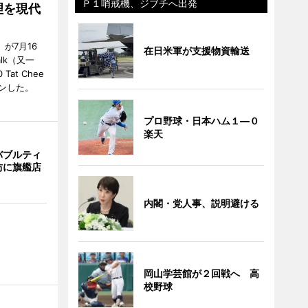
Ｐ１哨戒機、ジブチへ出発
理を現代
」が7月16
在日米軍が支援物資輸送
alk（又一
0 Tat Chee
ープンした。
プロ野球・日本ハム１―０
楽天
バブルティ
坊に旗艦店
内閣・党人事、説明避ける
岡山学芸館が２回戦へ 高
校野球