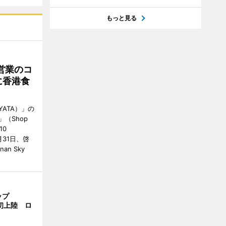
もっと見る
営業のコ
に香港食
ATA）」の
」（Shop
10
が7月31日、啓
an Sky
ップ
港初上陸 ロ