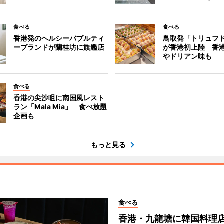
食べる
食べる
香港発のヘルシーバブルティ
鳥取発「トリュフ
ーブランドが蘭桂坊に旗艦店
が香港初上陸 香
やドリアン味も
食べる
香港の尖沙咀に南国風レスト
ラン「Mala Mia」 食べ放題
企画も
もっと見る
食べる
香港・九龍塘に韓国料理