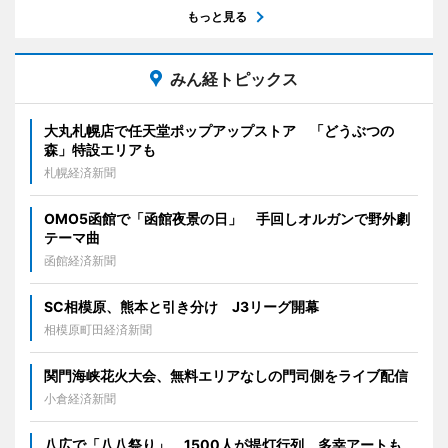
もっと見る
みん経トピックス
大丸札幌店で任天堂ポップアップストア 「どうぶつの
森」特設エリアも
札幌経済新聞
OMO5函館で「函館夜景の日」 手回しオルガンで野外劇
テーマ曲
函館経済新聞
SC相模原、熊本と引き分け J3リーグ開幕
相模原町田経済新聞
関門海峡花火大会、無料エリアなしの門司側をライブ配信
小倉経済新聞
八広で「八八祭り」 1500人が提灯行列、多幸アートも