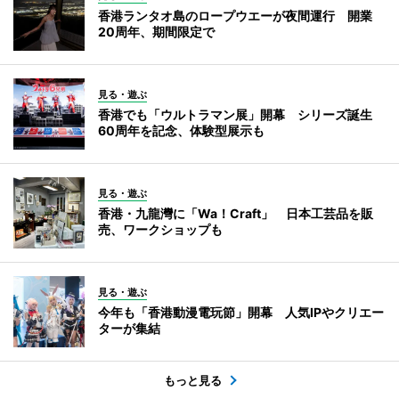
香港ランタオ島のロープウエーが夜間運行 開業
20周年、期間限定で
見る・遊ぶ
香港でも「ウルトラマン展」開幕 シリーズ誕生
60周年を記念、体験型展示も
見る・遊ぶ
香港・九龍灣に「Wa！Craft」 日本工芸品を販
売、ワークショップも
見る・遊ぶ
今年も「香港動漫電玩節」開幕 人気IPやクリエー
ターが集結
もっと見る