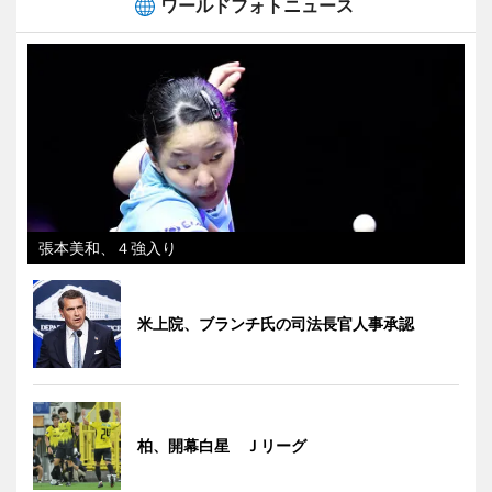
ワールドフォトニュース
張本美和、４強入り
米上院、ブランチ氏の司法長官人事承認
柏、開幕白星 Ｊリーグ