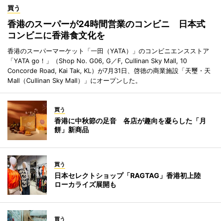
買う
香港のスーパーが24時間営業のコンビニ 日本式
コンビニに香港食文化を
香港のスーパーマーケット「一田（YATA）」のコンビニエンスストア
「YATA go！」（Shop No. G06, G／F, Cullinan Sky Mall, 10
Concorde Road, Kai Tak, KL）が7月31日、啓徳の商業施設「天璽・天
Mall（Cullinan Sky Mall）」にオープンした。
買う
香港に中秋節の足音 各店が趣向を凝らした「月
餅」新商品
買う
日本セレクトショップ「RAGTAG」香港初上陸
ローカライズ展開も
買う