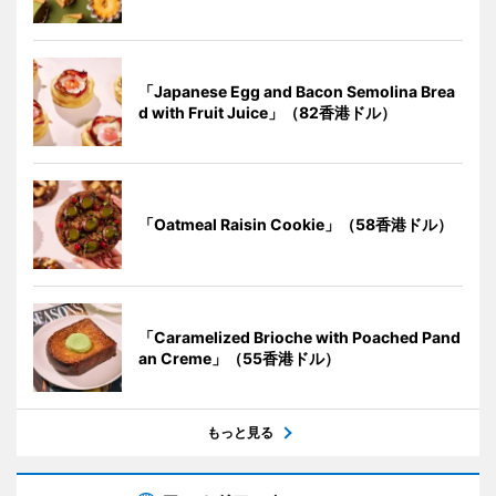
「Japanese Egg and Bacon Semolina Brea
d with Fruit Juice」（82香港ドル）
「Oatmeal Raisin Cookie」（58香港ドル）
「Caramelized Brioche with Poached Pand
an Creme」（55香港ドル）
もっと見る