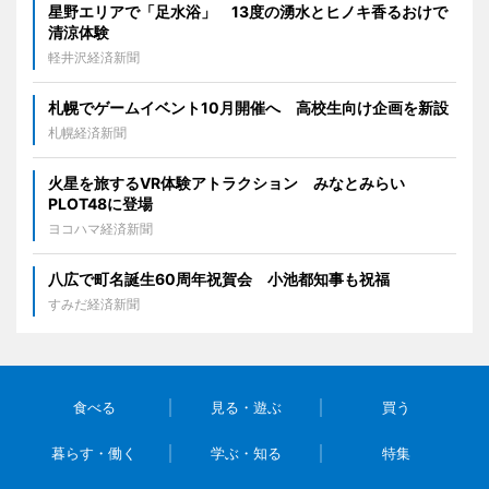
星野エリアで「足水浴」 13度の湧水とヒノキ香るおけで
清涼体験
軽井沢経済新聞
札幌でゲームイベント10月開催へ 高校生向け企画を新設
札幌経済新聞
火星を旅するVR体験アトラクション みなとみらい
PLOT48に登場
ヨコハマ経済新聞
八広で町名誕生60周年祝賀会 小池都知事も祝福
すみだ経済新聞
食べる
見る・遊ぶ
買う
暮らす・働く
学ぶ・知る
特集