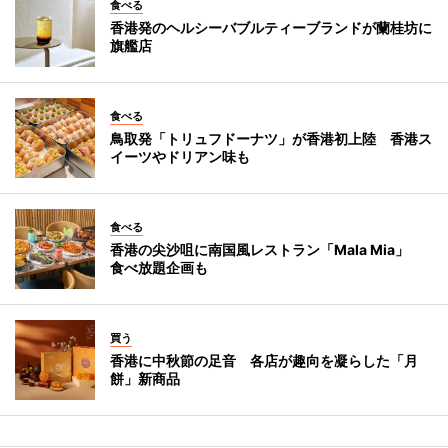
食べる
香港発のヘルシーバブルティーブランドが蘭桂坊に
旗艦店
食べる
鳥取発「トリュフドーナツ」が香港初上陸 香港ス
イーツやドリアン味も
食べる
香港の尖沙咀に南国風レストラン「Mala Mia」
食べ放題企画も
買う
香港に中秋節の足音 各店が趣向を凝らした「月
餅」新商品