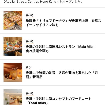
D’Aguilar Street, Central, Hong Kong）をオープンした。
食べる
鳥取発「トリュフドーナツ」が香港初上陸 香港ス
イーツやドリアン味も
食べる
香港の尖沙咀に南国風レストラン「Mala Mia」
食べ放題企画も
買う
香港に中秋節の足音 各店が趣向を凝らした「月
餅」新商品
食べる
香港・尖沙咀に新コンセプトのフードコート
「Food Atlas」