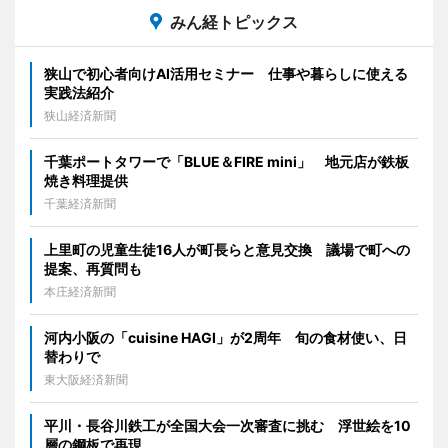
みん経トピックス
狭山で初心者向けAI活用セミナー 仕事や暮らしに使える
実践法紹介
狭山経済新聞
千葉ポートタワーで「BLUE＆FIRE mini」 地元店が鉄板
焼き料理提供
千葉経済新聞
上里町の児童生徒16人が町長らと意見交換 議場で町への
提案、再質問も
本庄経済新聞
河内小阪の「cuisine HAGI」が2周年 旬の食材使い、日
替わりで
東大阪経済新聞
平川・長谷川鉄工が全国大会一次審査に挑む 浮世絵を10
層の鋼板で再現