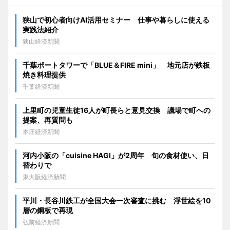
狭山で初心者向けAI活用セミナー 仕事や暮らしに使える
実践法紹介
狭山経済新聞
千葉ポートタワーで「BLUE＆FIRE mini」 地元店が鉄板
焼き料理提供
千葉経済新聞
上里町の児童生徒16人が町長らと意見交換 議場で町への
提案、再質問も
本庄経済新聞
河内小阪の「cuisine HAGI」が2周年 旬の食材使い、日
替わりで
東大阪経済新聞
平川・長谷川鉄工が全国大会一次審査に挑む 浮世絵を10
層の鋼板で再現
弘前経済新聞