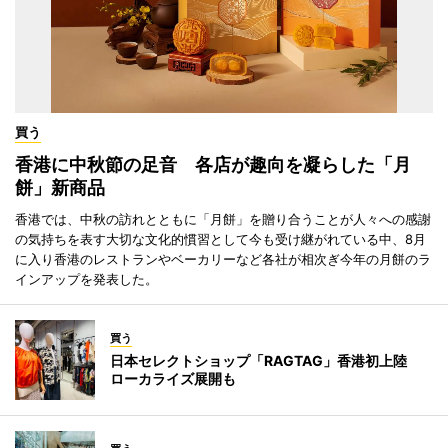
買う
香港に中秋節の足音 各店が趣向を凝らした「月
餅」新商品
香港では、中秋の訪れとともに「月餅」を贈り合うことが人々への感謝
の気持ちを表す大切な文化的慣習として今も受け継がれている中、8月
に入り香港のレストランやベーカリーなど各社が相次ぎ今年の月餅のラ
インアップを発表した。
買う
日本セレクトショップ「RAGTAG」香港初上陸
ローカライズ展開も