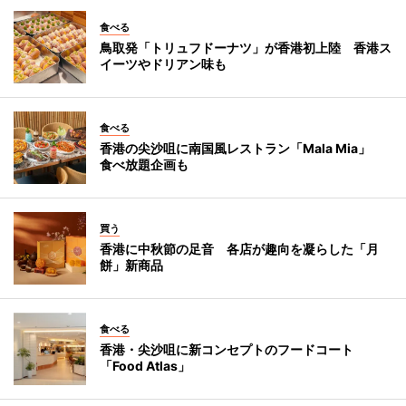
食べる
鳥取発「トリュフドーナツ」が香港初上陸 香港ス
イーツやドリアン味も
食べる
香港の尖沙咀に南国風レストラン「Mala Mia」
食べ放題企画も
買う
香港に中秋節の足音 各店が趣向を凝らした「月
餅」新商品
食べる
香港・尖沙咀に新コンセプトのフードコート
「Food Atlas」