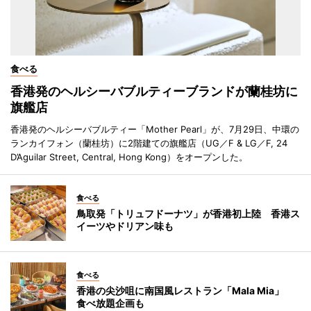
食べる
香港発のヘルシーバブルティーブランドが蘭桂坊に
旗艦店
香港発のヘルシーバブルティー「Mother Pearl」が、7月29日、中環の
ランカイフォン（蘭桂坊）に2階建ての旗艦店（UG／F & LG／F, 24
D’Aguilar Street, Central, Hong Kong）をオープンした。
食べる
鳥取発「トリュフドーナツ」が香港初上陸 香港ス
イーツやドリアン味も
食べる
香港の尖沙咀に南国風レストラン「Mala Mia」
食べ放題企画も