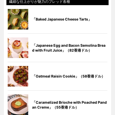
繊細な仕上がりが魅力のブレッド各種
「Baked Japanese Cheese Tarts」
「Japanese Egg and Bacon Semolina Brea
d with Fruit Juice」（82香港ドル）
「Oatmeal Raisin Cookie」（58香港ドル）
「Caramelized Brioche with Poached Pand
an Creme」（55香港ドル）