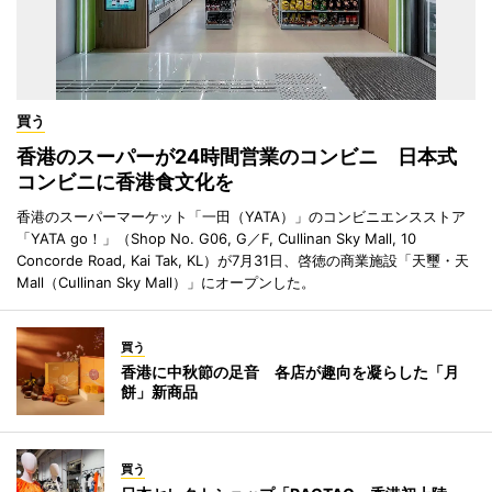
買う
香港のスーパーが24時間営業のコンビニ 日本式
コンビニに香港食文化を
香港のスーパーマーケット「一田（YATA）」のコンビニエンスストア
「YATA go！」（Shop No. G06, G／F, Cullinan Sky Mall, 10
Concorde Road, Kai Tak, KL）が7月31日、啓徳の商業施設「天璽・天
Mall（Cullinan Sky Mall）」にオープンした。
買う
香港に中秋節の足音 各店が趣向を凝らした「月
餅」新商品
買う