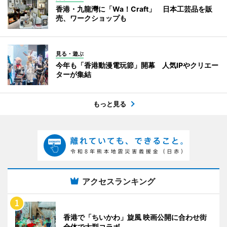
香港・九龍灣に「Wa！Craft」 日本工芸品を販
売、ワークショップも
見る・遊ぶ
今年も「香港動漫電玩節」開幕 人気IPやクリエー
ターが集結
もっと見る
アクセスランキング
香港で「ちいかわ」旋風 映画公開に合わせ街
全体で大型コラボ