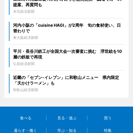
提案、再質問も
本庄経済新聞
河内小阪の「cuisine HAGI」が2周年 旬の食材使い、日
替わりで
東大阪経済新聞
平川・長谷川鉄工が全国大会一次審査に挑む 浮世絵を10
層の鉄板で再現
弘前経済新聞
近畿の「セブン-イレブン」に和歌山メニュー 県内限定
「天かけラーメン」も
和歌山経済新聞
食べる
見る・遊ぶ
買う
暮らす・働く
学ぶ・知る
特集