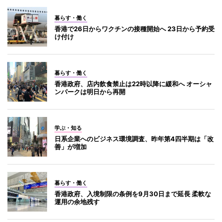
暮らす・働く
香港で26日からワクチンの接種開始へ 23日から予約受
け付け
暮らす・働く
香港政府、店内飲食禁止は22時以降に緩和へ オーシャ
ンパークは明日から再開
学ぶ・知る
日系企業へのビジネス環境調査、昨年第4四半期は「改
善」が増加
暮らす・働く
香港政府、入境制限の条例を9月30日まで延長 柔軟な
運用の余地残す