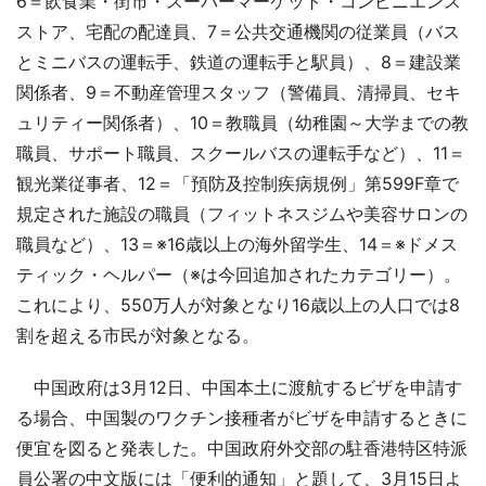
6＝飲食業・街市・スーパーマーケット・コンビニエンス
ストア、宅配の配達員、7＝公共交通機関の従業員（バス
とミニバスの運転手、鉄道の運転手と駅員）、8＝建設業
関係者、9＝不動産管理スタッフ（警備員、清掃員、セキ
ュリティー関係者）、10＝教職員（幼稚園～大学までの教
職員、サポート職員、スクールバスの運転手など）、11＝
観光業従事者、12＝「預防及控制疾病規例」第599F章で
規定された施設の職員（フィットネスジムや美容サロンの
職員など）、13＝※16歳以上の海外留学生、14＝※ドメス
ティック・ヘルパー（※は今回追加されたカテゴリー）。
これにより、550万人が対象となり16歳以上の人口では8
割を超える市民が対象となる。
中国政府は3月12日、中国本土に渡航するビザを申請す
る場合、中国製のワクチン接種者がビザを申請するときに
便宜を図ると発表した。中国政府外交部の駐香港特区特派
員公署の中文版には「便利的通知」と題して、3月15日よ