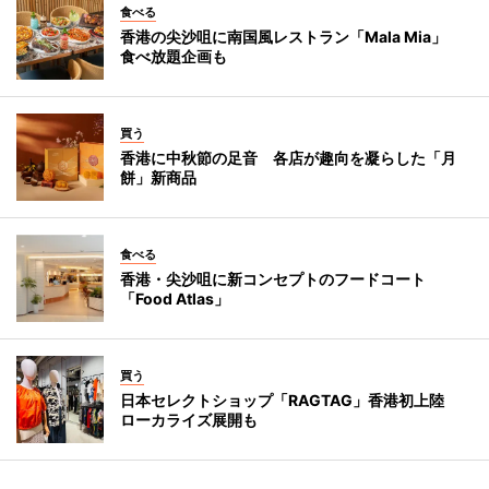
食べる
香港の尖沙咀に南国風レストラン「Mala Mia」
食べ放題企画も
買う
香港に中秋節の足音 各店が趣向を凝らした「月
餅」新商品
食べる
香港・尖沙咀に新コンセプトのフードコート
「Food Atlas」
買う
日本セレクトショップ「RAGTAG」香港初上陸
ローカライズ展開も