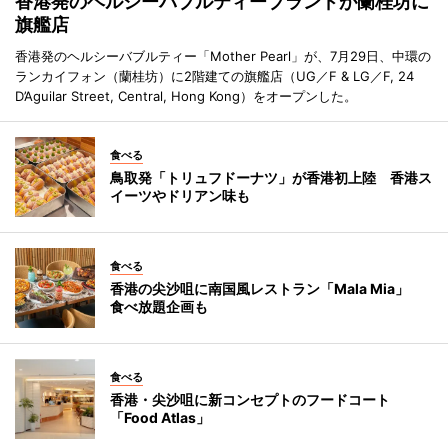
香港発のヘルシーバブルティーブランドが蘭桂坊に
旗艦店
香港発のヘルシーバブルティー「Mother Pearl」が、7月29日、中環の
ランカイフォン（蘭桂坊）に2階建ての旗艦店（UG／F & LG／F, 24
D’Aguilar Street, Central, Hong Kong）をオープンした。
食べる
鳥取発「トリュフドーナツ」が香港初上陸 香港ス
イーツやドリアン味も
食べる
香港の尖沙咀に南国風レストラン「Mala Mia」
食べ放題企画も
食べる
香港・尖沙咀に新コンセプトのフードコート
「Food Atlas」