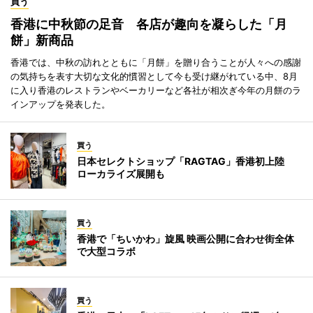
買う
香港に中秋節の足音 各店が趣向を凝らした「月
餅」新商品
香港では、中秋の訪れとともに「月餅」を贈り合うことが人々への感謝
の気持ちを表す大切な文化的慣習として今も受け継がれている中、8月
に入り香港のレストランやベーカリーなど各社が相次ぎ今年の月餅のラ
インアップを発表した。
買う
日本セレクトショップ「RAGTAG」香港初上陸
ローカライズ展開も
買う
香港で「ちいかわ」旋風 映画公開に合わせ街全体
で大型コラボ
買う