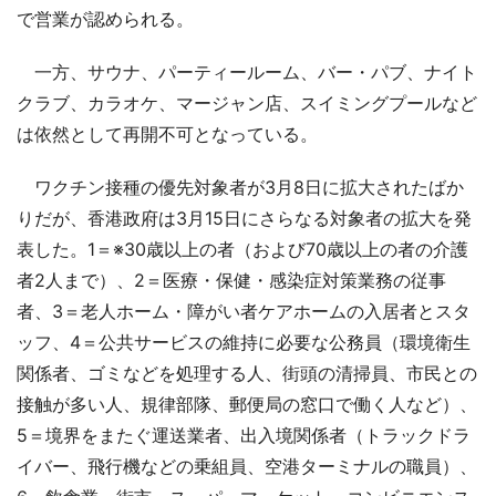
で営業が認められる。
一方、サウナ、パーティールーム、バー・パブ、ナイト
クラブ、カラオケ、マージャン店、スイミングプールなど
は依然として再開不可となっている。
ワクチン接種の優先対象者が3月8日に拡大されたばか
りだが、香港政府は3月15日にさらなる対象者の拡大を発
表した。1＝※30歳以上の者（および70歳以上の者の介護
者2人まで）、2＝医療・保健・感染症対策業務の従事
者、3＝老人ホーム・障がい者ケアホームの入居者とスタ
ッフ、4＝公共サービスの維持に必要な公務員（環境衛生
関係者、ゴミなどを処理する人、街頭の清掃員、市民との
接触が多い人、規律部隊、郵便局の窓口で働く人など）、
5＝境界をまたぐ運送業者、出入境関係者（トラックドラ
イバー、飛行機などの乗組員、空港ターミナルの職員）、