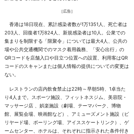
［広告］
香港は18日現在、累計感染者数が1万1351人、死亡者は
203人、回復者1万824人、新規感染者は10人。公衆での
集まりを制限する「限聚令」については最大4人、公共の
場や公共交通機関でのマスク着用義務、「安心出行」の
QRコードを店舗入口や目立つ位置への設置、利用客はQR
コードのスキャンまたは個人情報の提供についての変更は
ない。
レストランの店内飲食禁止は22時～早朝5時、1卓当た
り4人まで。スポーツ施設、フィットネスジム、美容院・
マッサージ店 、娯楽施設（劇場、テーマパーク、博物
館、展覧会場、映画館など）、アミューズメント施設（ビ
リヤード場、ボーリング場、アイススケートリンク）、ゲ
ームセンター、ホテルは、それぞれに指示された条件付き