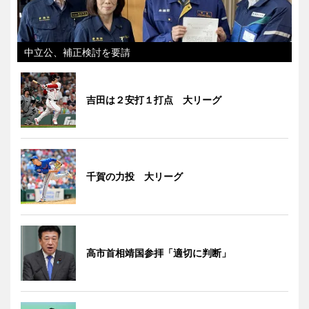
中立公、補正検討を要請
吉田は２安打１打点 大リーグ
千賀の力投 大リーグ
高市首相靖国参拝「適切に判断」