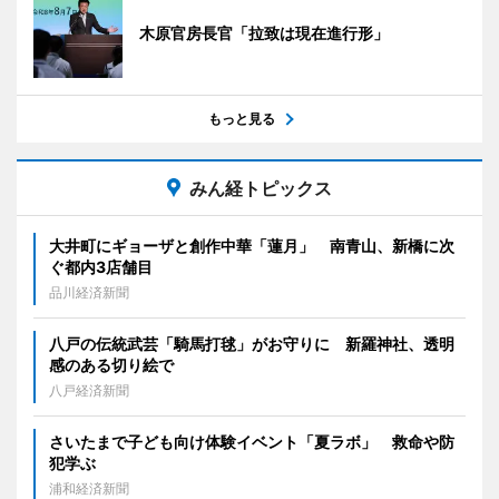
木原官房長官「拉致は現在進行形」
もっと見る
みん経トピックス
大井町にギョーザと創作中華「蓮月」 南青山、新橋に次
ぐ都内3店舗目
品川経済新聞
八戸の伝統武芸「騎馬打毬」がお守りに 新羅神社、透明
感のある切り絵で
八戸経済新聞
さいたまで子ども向け体験イベント「夏ラボ」 救命や防
犯学ぶ
浦和経済新聞