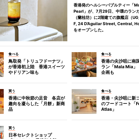
香港発のヘルシーバブルティー「Mot
Pearl」が、7月29日、中環のラン
（蘭桂坊）に2階建ての旗艦店（UG／F
F, 24 D’Aguilar Street, Central,
をオープンした。
食べる
食べる
鳥取発「トリュフドーナツ」
香港の尖沙咀に南
が香港初上陸 香港スイーツ
ラン「Mala Mia
やドリアン味も
企画も
買う
食べる
香港に中秋節の足音 各店が
香港・尖沙咀に新
趣向を凝らした「月餅」新商
のフードコート「F
品
Atlas」
買う
日本セレクトショップ