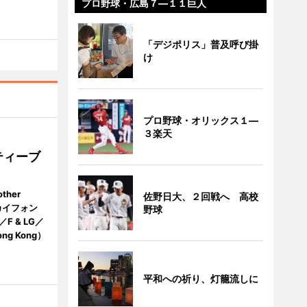
プロ野球・広島７―１１巨人
「デジポリス」普及呼び掛
け
プロ野球・オリックス１―
３楽天
ティーブ
her
佐野日大、２回戦へ 高校
カイフォン
野球
 & LG／
 Hong Kong）
平和への祈り、灯籠流しに