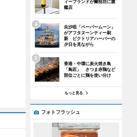
ィーブランドが蘭桂坊に旗
艦店
尖沙咀「ペーパームーン」
がアフタヌーンティー刷
新 ビクトリアハーバーの
夕日を見ながら
香港・中環に炭火焼き鳥
「鳥匠」 さつま赤鶏など
部位ごとに鶏を使い分け
もっと見る
フォトフラッシュ