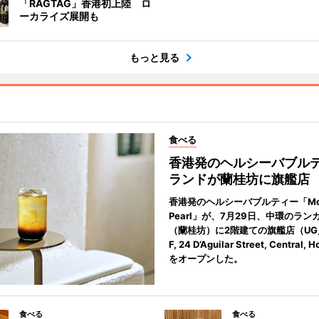
「RAGTAG」香港初上陸 ロ
ーカライズ展開も
もっと見る
食べる
香港発のヘルシーバブル
ランドが蘭桂坊に旗艦店
香港発のヘルシーバブルティー「Mot
Pearl」が、7月29日、中環のラン
（蘭桂坊）に2階建ての旗艦店（UG／F
F, 24 D’Aguilar Street, Central,
をオープンした。
食べる
食べる