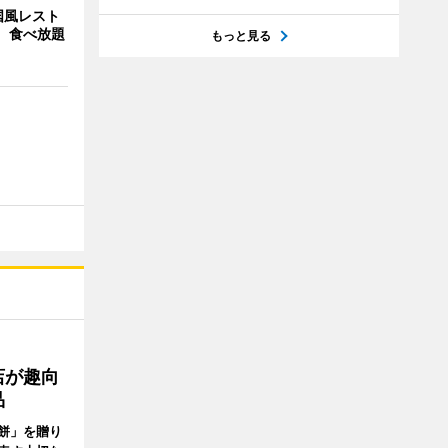
国風レスト
」 食べ放題
もっと見る
店が趣向
品
餅」を贈り