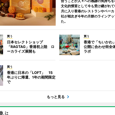
合うことが人々への感謝の気持ちを
文化的慣習として今も受け継がれて
月に入り香港のレストランやベーカ
社が相次ぎ今年の月餅のラインアッ
た。
買う
買う
日本セレクトショップ
香港で「ちいかわ」
「RAGTAG」香港初上陸 ロ
公開に合わせ街全
ーカライズ展開も
ラボ
買う
香港に日本の「LOFT」 15
年ぶりに帰還、1年の期間限定
で
もっと見る
遊ぶ