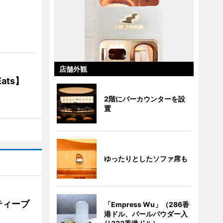
】
店舗外観
ats】
2階にバーカウンターを設
置
ゆったりとしたソファ席も
ティーブ
「Empress Wu」（286香
港ドル、パールパウダー入