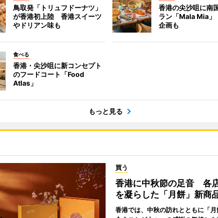
鳥取発「トリュフドーナツ」
香港の尖沙咀に南
が香港初上陸 香港スイーツ
ラン「Mala Mia
やドリアン味も
企画も
食べる
香港・尖沙咀に新コンセプト
のフードコート「Food
Atlas」
もっと見る
買う
香港に中秋節の足音 各
を凝らした「月餅」新商
香港では、中秋の訪れとともに「月