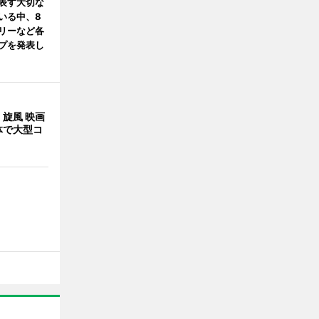
表す大切な
いる中、8
リーなど各
プを発表し
旋風 映画
体で大型コ