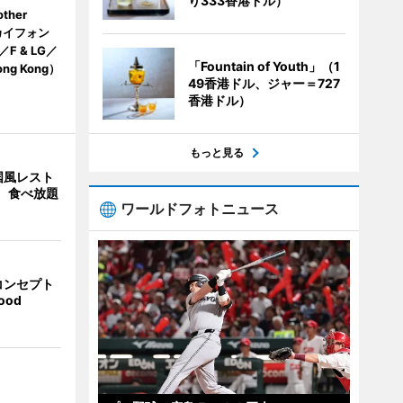
り333香港ドル）
her
カイフォン
 & LG／
「Fountain of Youth」（1
 Hong Kong）
49香港ドル、ジャー＝727
香港ドル）
もっと見る
国風レスト
」 食べ放題
ワールドフォトニュース
コンセプト
ood