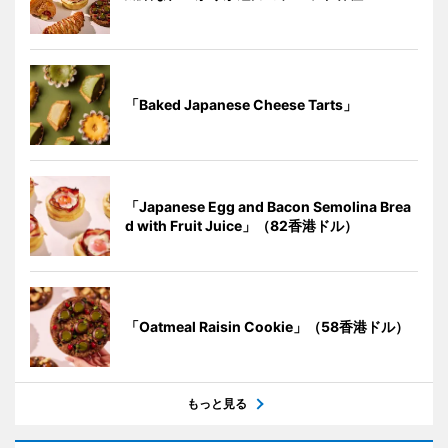
「Baked Japanese Cheese Tarts」
「Japanese Egg and Bacon Semolina Brea
d with Fruit Juice」（82香港ドル）
「Oatmeal Raisin Cookie」（58香港ドル）
もっと見る