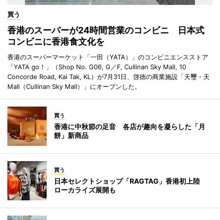
買う
香港のスーパーが24時間営業のコンビニ 日本式
コンビニに香港食文化を
香港のスーパーマーケット「一田（YATA）」のコンビニエンスストア
「YATA go！」（Shop No. G06, G／F, Cullinan Sky Mall, 10
Concorde Road, Kai Tak, KL）が7月31日、啓徳の商業施設「天璽・天
Mall（Cullinan Sky Mall）」にオープンした。
買う
香港に中秋節の足音 各店が趣向を凝らした「月
餅」新商品
買う
日本セレクトショップ「RAGTAG」香港初上陸
ローカライズ展開も