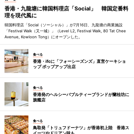
香港・九龍塘に韓国料理店「Social」 韓国定番料
理を現代風に
韓国料理店「Social（ソーシャル）」が7月16日、九龍塘の商業施設
「Festival Walk（又一城）」（Level L2, Festival Walk, 80 Tat Chee
Avenue, Kowloon Tong）にオープンした。
食べる
香港・ifcに「フォーシーズンズ」直営ケーキショ
ップ ポップアップ出店
食べる
香港発のヘルシーバブルティーブランドが蘭桂坊に
旗艦店
食べる
鳥取発「トリュフドーナツ」が香港初上陸 香港ス
イーツやドリアン味も