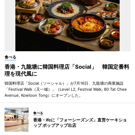
食べる
香港・九龍塘に韓国料理店「Social」 韓国定番料
理を現代風に
韓国料理店「Social（ソーシャル）」が7月16日、九龍塘の商業施設
「Festival Walk（又一城）」（Level L2, Festival Walk, 80 Tat Chee
Avenue, Kowloon Tong）にオープンした。
食べる
香港・ifcに「フォーシーズンズ」直営ケーキショ
ップ ポップアップ出店