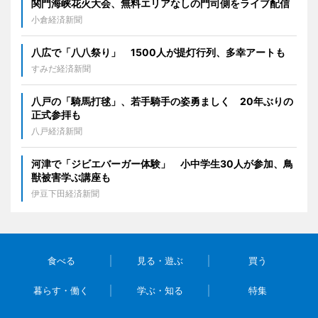
関門海峡花火大会、無料エリアなしの門司側をライブ配信
小倉経済新聞
八広で「八八祭り」 1500人が提灯行列、多幸アートも
すみだ経済新聞
八戸の「騎馬打毬」、若手騎手の姿勇ましく 20年ぶりの
正式参拝も
八戸経済新聞
河津で「ジビエバーガー体験」 小中学生30人が参加、鳥
獣被害学ぶ講座も
伊豆下田経済新聞
食べる
見る・遊ぶ
買う
暮らす・働く
学ぶ・知る
特集