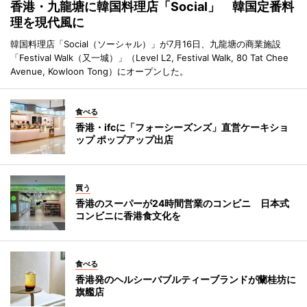
香港・九龍塘に韓国料理店「Social」 韓国定番料
理を現代風に
韓国料理店「Social（ソーシャル）」が7月16日、九龍塘の商業施設
「Festival Walk（又一城）」（Level L2, Festival Walk, 80 Tat Chee
Avenue, Kowloon Tong）にオープンした。
食べる
香港・ifcに「フォーシーズンズ」直営ケーキショ
ップ ポップアップ出店
買う
香港のスーパーが24時間営業のコンビニ 日本式
コンビニに香港食文化を
食べる
香港発のヘルシーバブルティーブランドが蘭桂坊に
旗艦店