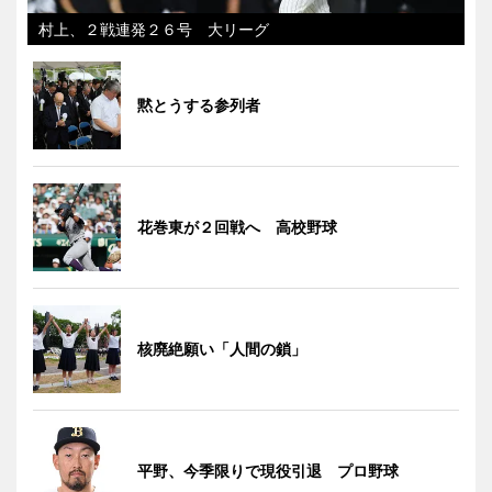
村上、２戦連発２６号 大リーグ
黙とうする参列者
花巻東が２回戦へ 高校野球
核廃絶願い「人間の鎖」
平野、今季限りで現役引退 プロ野球