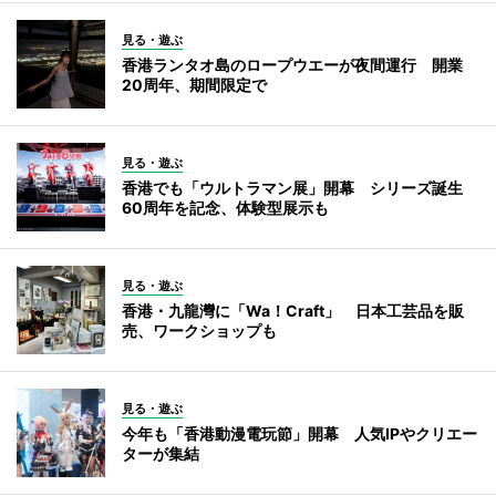
見る・遊ぶ
香港ランタオ島のロープウエーが夜間運行 開業
20周年、期間限定で
見る・遊ぶ
香港でも「ウルトラマン展」開幕 シリーズ誕生
60周年を記念、体験型展示も
見る・遊ぶ
香港・九龍灣に「Wa！Craft」 日本工芸品を販
売、ワークショップも
見る・遊ぶ
今年も「香港動漫電玩節」開幕 人気IPやクリエー
ターが集結