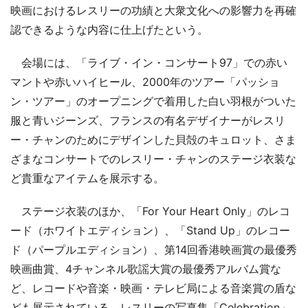
映画におけるレスリーの功績と大衆文化への影響力を再確
認できるような内容に仕上げたという。
会場には、「ライブ・イン・コンサート97」での赤い
マントや赤いハイヒール、2000年のツアー「パッショ
ン・ツアー」のオープニングで着用した白い羽根がついた
服と青いジーンズ、フランスの有名デザイナーがレスリ
ー・チャンのためにデザインした貝殻のキュロット、さま
ざまなコンサートでのレスリー・チャンのステージ衣装な
ど貴重なアイテムを展示する。
ステージ衣装のほか、「For Your Heart Only」のレコ
ード（ホワイトエディション）、「Stand Up」のレコー
ド（パープルエディション）、第14回香港映画賞の最優秀
映画曲賞、4チャンネル歌謡大賞の最優秀アルバム賞な
ど、レコードや音楽・映画・テレビ局による音楽賞の盾な
ども展示されている。レスリーの写真集「Celebration」