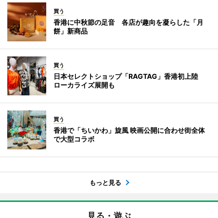
買う
香港に中秋節の足音 各店が趣向を凝らした「月
餅」新商品
買う
日本セレクトショップ「RAGTAG」香港初上陸
ローカライズ展開も
買う
香港で「ちいかわ」旋風 映画公開に合わせ街全体
で大型コラボ
もっと見る
見る・遊ぶ