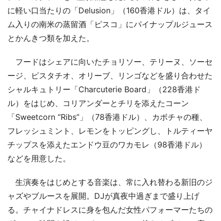
に軽い口当たりの「Delusion」（160香港ドル）は、タイ
ム入りの南米の蒸留酒「ピスコ」にパイナップルジュース
とかんきつ類を加えた。
フードはシェアに向いたチョリソー、テリーヌ、ソーセ
ージ、ピスタチオ、オリーブ、リンゴなどを盛り合わせた
シャルキュトリー「Charcuterie Board」（228香港ド
ル）をはじめ、コリアンダーとチリを添えたコーン
「Sweetcorn “Ribs”」（78香港ドル）、カボチャの種、
フレッシュミント、レモンをトッピングし、トルティーヤ
チップスを添えたエンドウ豆のワカモレ（98香港ドル）
などを用意した。
生演奏をはじめとする音楽は、常に入れ替わる新旧のジ
ャズやブルースを展開。DJが真夜中過ぎまで盛り上げ
る。チャイナドレスに身を包んだ女性パフォーマーたちの