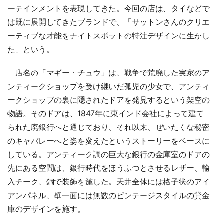
ーテインメントを表現してきた。今回の店は、タイなどで
は既に展開してきたブランドで、「サットンさんのクリエ
ーティブな才能をナイトスポットの特注デザインに生かし
た」という。
店名の「マギー・チュウ」は、戦争で荒廃した実家のア
ンティークショップを受け継いだ孤児の少女で、アンティ
ークショップの裏に隠されたドアを発見するという架空の
物語。そのドアは、1847年に東インド会社によって建て
られた廃銀行へと通じており、それ以来、ぜいたくな秘密
のキャバレーへと姿を変えたというストーリーをベースに
している。アンティーク調の巨大な銀行の金庫室のドアの
先にある空間は、銀行時代をほうふつとさせるレザー、輸
入チーク、銅で装飾を施した。天井全体には格子状のアイ
アンパネル、壁一面には無数のビンテージスタイルの貸金
庫のデザインを施す。