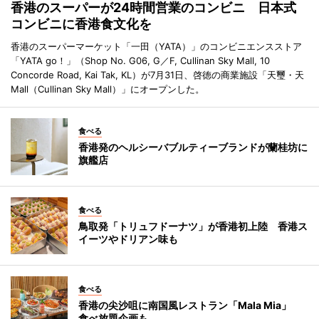
香港のスーパーが24時間営業のコンビニ 日本式
コンビニに香港食文化を
香港のスーパーマーケット「一田（YATA）」のコンビニエンスストア
「YATA go！」（Shop No. G06, G／F, Cullinan Sky Mall, 10
Concorde Road, Kai Tak, KL）が7月31日、啓徳の商業施設「天璽・天
Mall（Cullinan Sky Mall）」にオープンした。
食べる
香港発のヘルシーバブルティーブランドが蘭桂坊に
旗艦店
食べる
鳥取発「トリュフドーナツ」が香港初上陸 香港ス
イーツやドリアン味も
食べる
香港の尖沙咀に南国風レストラン「Mala Mia」
食べ放題企画も