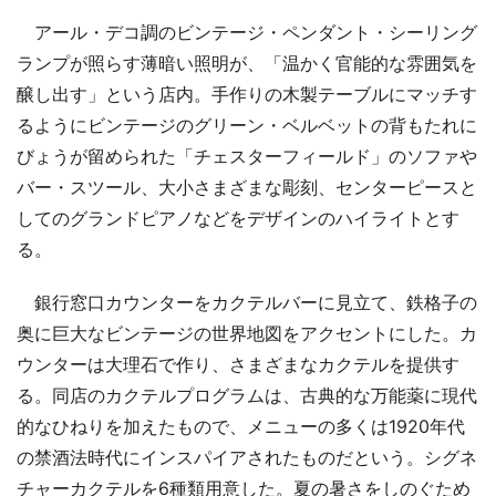
アール・デコ調のビンテージ・ペンダント・シーリング
ランプが照らす薄暗い照明が、「温かく官能的な雰囲気を
醸し出す」という店内。手作りの木製テーブルにマッチす
るようにビンテージのグリーン・ベルベットの背もたれに
びょうが留められた「チェスターフィールド」のソファや
バー・スツール、大小さまざまな彫刻、センターピースと
してのグランドピアノなどをデザインのハイライトとす
る。
銀行窓口カウンターをカクテルバーに見立て、鉄格子の
奥に巨大なビンテージの世界地図をアクセントにした。カ
ウンターは大理石で作り、さまざまなカクテルを提供す
る。同店のカクテルプログラムは、古典的な万能薬に現代
的なひねりを加えたもので、メニューの多くは1920年代
の禁酒法時代にインスパイアされたものだという。シグネ
チャーカクテルを6種類用意した。夏の暑さをしのぐため