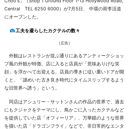
Choo's」（Shop 1 Ground Floor 1-13 Hollywood Road,
Central TEL 6250 6000）が7月5日、 中環の荷李活道
にオープンした。
工夫を凝らしたカクテルの数々
［広告］
外観はレストランが並ぶ通りにあるアンティークショッ
プ風の外観が特徴。店に入ると店員が「意味ありげな笑
顔」を浮かべて出迎える。店員の導きに従い重いドアが開
くと、「謎めいた古き良き時代にタイムスリップするよう
な旧世界へ誘う」という。
同店はアシュリー・サットンさんの作品の世界で、過去
にもクジャクをテーマにし、鳥かごに入ったカクテルなど
を提供していた店「オフィーリア」、万華鏡のような世界
を描いた店「ドラゴンフライ」などで、非日常的なエンタ