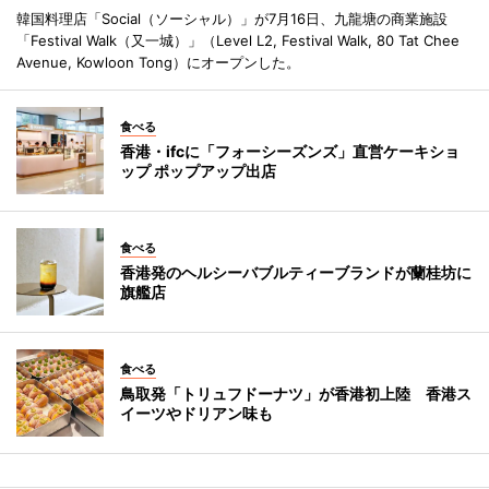
韓国料理店「Social（ソーシャル）」が7月16日、九龍塘の商業施設
「Festival Walk（又一城）」（Level L2, Festival Walk, 80 Tat Chee
Avenue, Kowloon Tong）にオープンした。
食べる
香港・ifcに「フォーシーズンズ」直営ケーキショ
ップ ポップアップ出店
食べる
香港発のヘルシーバブルティーブランドが蘭桂坊に
旗艦店
食べる
鳥取発「トリュフドーナツ」が香港初上陸 香港ス
イーツやドリアン味も