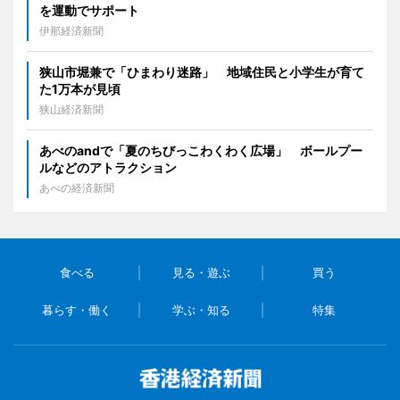
を運動でサポート
伊那経済新聞
狭山市堀兼で「ひまわり迷路」 地域住民と小学生が育て
た1万本が見頃
狭山経済新聞
あべのandで「夏のちびっこわくわく広場」 ボールプー
ルなどのアトラクション
あべの経済新聞
食べる
見る・遊ぶ
買う
暮らす・働く
学ぶ・知る
特集