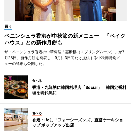
買う
ペニンシュラ香港が中秋節の新メニュー 「ベイク
ハウス」との新作月餅も
ザ・ペニンシュラ香港の中華料理「嘉麟樓（スプリングムーン）」が7
月28日、新作月餅を発表し、9月に3日間だけ提供する中秋節特別メニ
ューの詳細も公開した。
食べる
香港・九龍塘に韓国料理店「Social」 韓国定番料
理を現代風に
食べる
香港・ifcに「フォーシーズンズ」直営ケーキショ
ップ ポップアップ出店