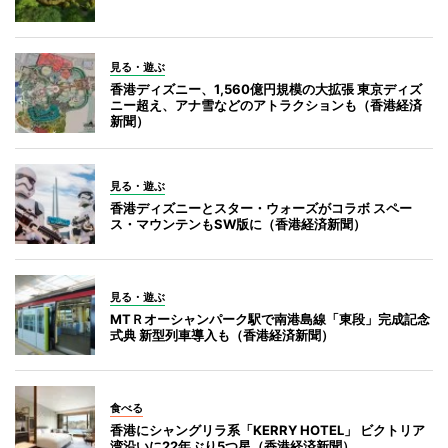
見る・遊ぶ
香港ディズニー、1,560億円規模の大拡張 東京ディズ
ニー超え、アナ雪などのアトラクションも（香港経済
新聞）
見る・遊ぶ
香港ディズニーとスター・ウォーズがコラボ スペー
ス・マウンテンもSW版に（香港経済新聞）
見る・遊ぶ
MTＲオーシャンパーク駅で南港島線「東段」完成記念
式典 新型列車導入も（香港経済新聞）
食べる
香港にシャングリラ系「KERRY HOTEL」 ビクトリア
湾沿いに22年ぶり5つ星（香港経済新聞）