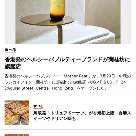
食べる
香港発のヘルシーバブルティーブランドが蘭桂坊に
旗艦店
香港発のヘルシーバブルティー「Mother Pearl」が、7月29日、中環の
ランカイフォン（蘭桂坊）に2階建ての旗艦店（UG／F & LG／F, 24
D’Aguilar Street, Central, Hong Kong）をオープンした。
食べる
鳥取発「トリュフドーナツ」が香港初上陸 香港ス
イーツやドリアン味も