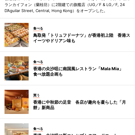
ランカイフォン（蘭桂坊）に2階建ての旗艦店（UG／F & LG／F, 24
D’Aguilar Street, Central, Hong Kong）をオープンした。
食べる
鳥取発「トリュフドーナツ」が香港初上陸 香港ス
イーツやドリアン味も
食べる
香港の尖沙咀に南国風レストラン「Mala Mia」
食べ放題企画も
買う
香港に中秋節の足音 各店が趣向を凝らした「月
餅」新商品
食べる