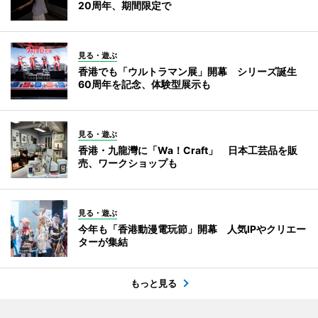
20周年、期間限定で
見る・遊ぶ
香港でも「ウルトラマン展」開幕 シリーズ誕生
60周年を記念、体験型展示も
見る・遊ぶ
香港・九龍灣に「Wa！Craft」 日本工芸品を販
売、ワークショップも
見る・遊ぶ
今年も「香港動漫電玩節」開幕 人気IPやクリエー
ターが集結
もっと見る