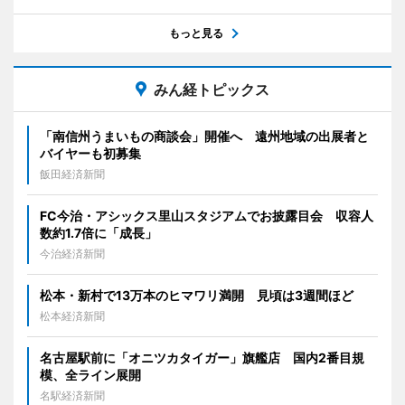
もっと見る
みん経トピックス
「南信州うまいもの商談会」開催へ 遠州地域の出展者と
バイヤーも初募集
飯田経済新聞
FC今治・アシックス里山スタジアムでお披露目会 収容人
数約1.7倍に「成長」
今治経済新聞
松本・新村で13万本のヒマワリ満開 見頃は3週間ほど
松本経済新聞
名古屋駅前に「オニツカタイガー」旗艦店 国内2番目規
模、全ライン展開
名駅経済新聞