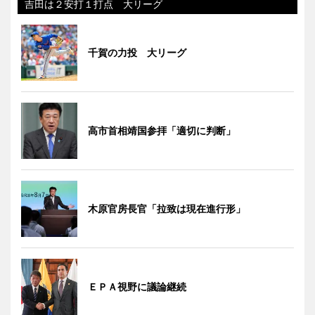
吉田は２安打１打点 大リーグ
千賀の力投 大リーグ
高市首相靖国参拝「適切に判断」
木原官房長官「拉致は現在進行形」
ＥＰＡ視野に議論継続