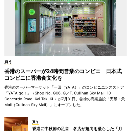
買う
香港のスーパーが24時間営業のコンビニ 日本式
コンビニに香港食文化を
香港のスーパーマーケット「一田（YATA）」のコンビニエンスストア
「YATA go！」（Shop No. G06, G／F, Cullinan Sky Mall, 10
Concorde Road, Kai Tak, KL）が7月31日、啓徳の商業施設「天璽・天
Mall（Cullinan Sky Mall）」にオープンした。
買う
香港に中秋節の足音 各店が趣向を凝らした「月