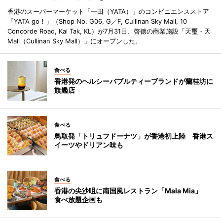
香港のスーパーマーケット「一田（YATA）」のコンビニエンスストア
「YATA go！」（Shop No. G06, G／F, Cullinan Sky Mall, 10
Concorde Road, Kai Tak, KL）が7月31日、啓徳の商業施設「天璽・天
Mall（Cullinan Sky Mall）」にオープンした。
食べる
香港発のヘルシーバブルティーブランドが蘭桂坊に
旗艦店
食べる
鳥取発「トリュフドーナツ」が香港初上陸 香港ス
イーツやドリアン味も
食べる
香港の尖沙咀に南国風レストラン「Mala Mia」
食べ放題企画も