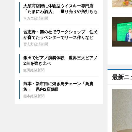
大須商店街に体験型ウイスキー専門店
「たまにわ酒店」 量り売りや角打ちも
サカエ経済新聞
習志野・奏の杜でワークショップ 住民
が育てたラベンダーでリース作りなど
習志野経済新聞
飯田でピアノ演奏体験 世界三大ピアノ
2台を弾き比べ
飯田経済新聞
最新ニ
熊本・新市街に焼き鳥チェーン「鳥貴
族」 県内2店舗目
熊本経済新聞