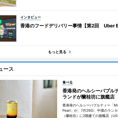
インタビュー
香港のフードデリバリー事情【第2回 Uber E
もっと見る
ュース
食べる
香港発のヘルシーバブル
ランドが蘭桂坊に旗艦店
香港発のヘルシーバブルティー「Mot
Pearl」が、7月29日、中環のラン
（蘭桂坊）に2階建ての旗艦店（UG／F