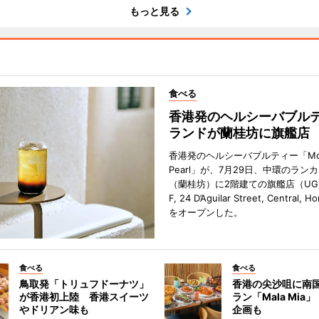
もっと見る
食べる
香港発のヘルシーバブル
ランドが蘭桂坊に旗艦店
香港発のヘルシーバブルティー「Mot
Pearl」が、7月29日、中環のラン
（蘭桂坊）に2階建ての旗艦店（UG／F
F, 24 D’Aguilar Street, Central, 
をオープンした。
食べる
食べる
鳥取発「トリュフドーナツ」
香港の尖沙咀に南
が香港初上陸 香港スイーツ
ラン「Mala Mia
やドリアン味も
企画も