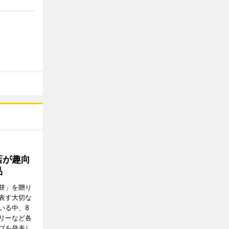
店が趣向
品
餅」を贈り
表す大切な
いる中、8
リーなど各
プを発表し