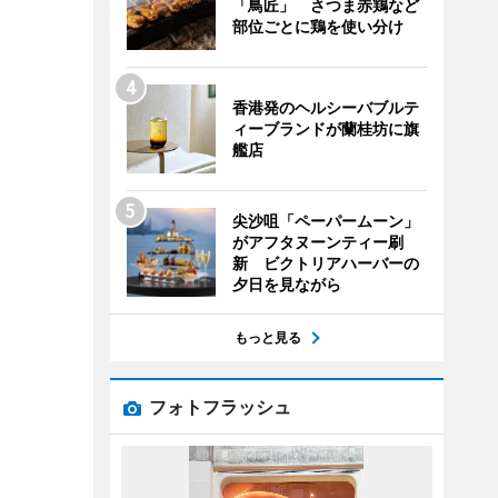
「鳥匠」 さつま赤鶏など
部位ごとに鶏を使い分け
香港発のヘルシーバブルテ
ィーブランドが蘭桂坊に旗
艦店
尖沙咀「ペーパームーン」
がアフタヌーンティー刷
新 ビクトリアハーバーの
夕日を見ながら
もっと見る
フォトフラッシュ