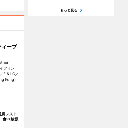
もっと見る
ティーブ
her
カイフォン
 & LG／
Hong Kong）
国風レスト
」 食べ放題