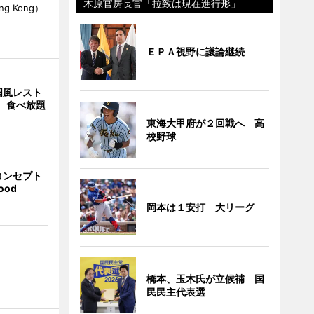
木原官房長官「拉致は現在進行形」
Hong Kong）
ＥＰＡ視野に議論継続
国風レスト
」 食べ放題
東海大甲府が２回戦へ 高
校野球
コンセプト
ood
岡本は１安打 大リーグ
橋本、玉木氏が立候補 国
民民主代表選