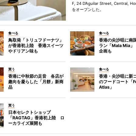
F, 24 D’Aguilar Street, Central, 
をオープンした。
食べる
食べる
鳥取発「トリュフドーナツ」
香港の尖沙咀に南
が香港初上陸 香港スイーツ
ラン「Mala Mia
やドリアン味も
企画も
買う
食べる
香港に中秋節の足音 各店が
香港・尖沙咀に新
趣向を凝らした「月餅」新商
のフードコート「F
品
Atlas」
買う
日本セレクトショップ
「RAGTAG」香港初上陸 ロ
ーカライズ展開も