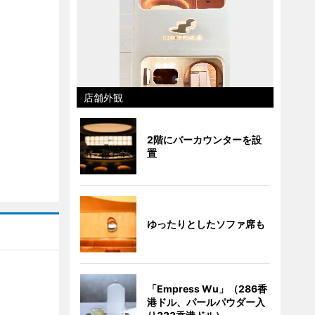
店舗外観
2階にバーカウンターを設
置
ゆったりとしたソファ席も
】
「Empress Wu」（286香
港ドル、パールパウダー入