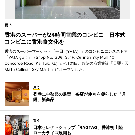
買う
香港のスーパーが24時間営業のコンビニ 日本式
コンビニに香港食文化を
香港のスーパーマーケット「一田（YATA）」のコンビニエンスストア
「YATA go！」（Shop No. G06, G／F, Cullinan Sky Mall, 10
Concorde Road, Kai Tak, KL）が7月31日、啓徳の商業施設「天璽・天
Mall（Cullinan Sky Mall）」にオープンした。
買う
香港に中秋節の足音 各店が趣向を凝らした「月
餅」新商品
買う
日本セレクトショップ「RAGTAG」香港初上陸
ローカライズ展開も