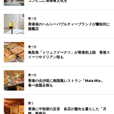
コンビニに香港食文化を
食べる
香港発のヘルシーバブルティーブランドが蘭桂坊に
旗艦店
食べる
鳥取発「トリュフドーナツ」が香港初上陸 香港ス
イーツやドリアン味も
食べる
香港の尖沙咀に南国風レストラン「Mala Mia」
食べ放題企画も
買う
香港に中秋節の足音 各店が趣向を凝らした「月
餅」新商品