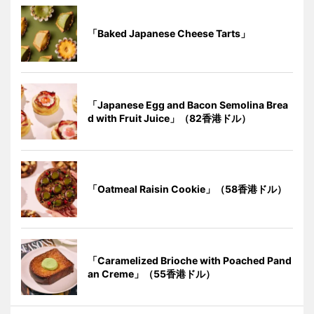
「Baked Japanese Cheese Tarts」
「Japanese Egg and Bacon Semolina Brea
d with Fruit Juice」（82香港ドル）
「Oatmeal Raisin Cookie」（58香港ドル）
「Caramelized Brioche with Poached Pand
an Creme」（55香港ドル）