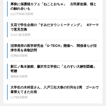
厚狭に保護猫カフェ「ねことおちゃ」 古民家改築、猫と
の触れ合いも
山口宇部経済新聞
文花で学生企画の「すみだタウンミーティング」 4テーマ
で意見交換
すみだ経済新聞
沼津発祥の医学研究会「U-TECH」開催へ 関係者らが沼
津市長を表敬訪問
沼津経済新聞
新江ノ島水族館、藤沢市立学校に「えのすい大解剖図鑑」
寄贈
湘南経済新聞
大学生の木村栞さん、八戸三社大祭の行列を2周 ゴールで
着替えてまた出発
八戸経済新聞