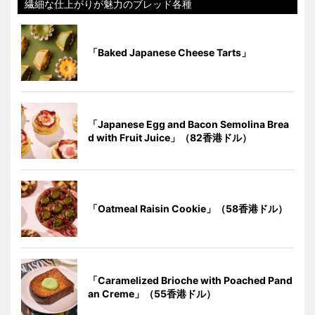
繊細な仕上がりが魅力のブレッド各種
「Baked Japanese Cheese Tarts」
「Japanese Egg and Bacon Semolina Brea
d with Fruit Juice」（82香港ドル）
「Oatmeal Raisin Cookie」（58香港ドル）
「Caramelized Brioche with Poached Pand
an Creme」（55香港ドル）