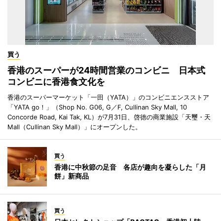
買う
香港のスーパーが24時間営業のコンビニ 日本式
コンビニに香港食文化を
香港のスーパーマーケット「一田（YATA）」のコンビニエンスストア
「YATA go！」（Shop No. G06, G／F, Cullinan Sky Mall, 10
Concorde Road, Kai Tak, KL）が7月31日、啓徳の商業施設「天璽・天
Mall（Cullinan Sky Mall）」にオープンした。
買う
香港に中秋節の足音 各店が趣向を凝らした「月
餅」新商品
買う