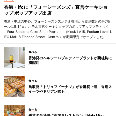
香港・ifcに「フォーシーズンズ」直営ケーキショ
ップ ポップアップ出店
香港・中環の中心、フォーシーズンズホテル香港から徒歩数分のIFCモ
ールに8月4日、ホテル直営ケーキショップのポップアップブティック
「Four Seasons Cake Shop Pop-up」（Kiosk LA15, Podium Level 1,
IFC Mall, 8 Finance Street, Central）が期間限定でオープンした。
食べる
香港発のヘルシーバブルティーブランドが蘭桂坊に
旗艦店
食べる
鳥取発「トリュフドーナツ」が香港初上陸 香港ス
イーツやドリアン味も
食べる
香港の尖沙咀に南国風レストラン「Mala Mia」