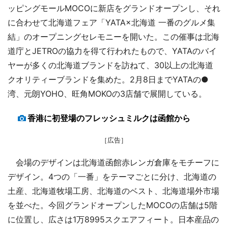
ッピングモールMOCOに新店をグランドオープンし、それ
に合わせて北海道フェア「YATA×北海道 一番のグルメ集
結」のオープニングセレモニーを開いた。この催事は北海
道庁とJETROの協力を得て行われたもので、YATAのバイ
ヤーが多くの北海道ブランドを訪ねて、30以上の北海道
クオリティーブランドを集めた。2月8日までYATAの●
湾、元朗YOHO、旺角MOKOの3店舗で展開している。
香港に初登場のフレッシュミルクは函館から
［広告］
会場のデザインは北海道函館赤レンガ倉庫をモチーフに
デザイン。4つの「一番」をテーマごとに分け、北海道の
土産、北海道牧場工房、北海道のベスト、北海道場外市場
を並べた。今回グランドオープンしたMOCOの店舗は5階
に位置し、広さは1万8995スクエアフィート。日本産品の