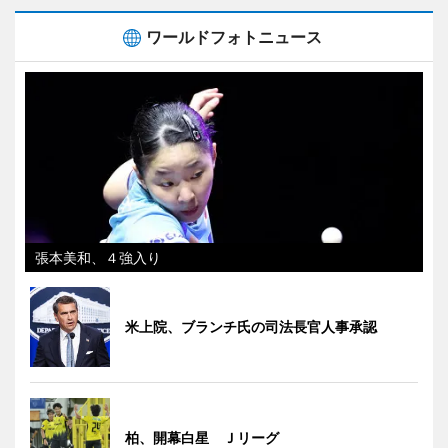
ワールドフォトニュース
張本美和、４強入り
米上院、ブランチ氏の司法長官人事承認
柏、開幕白星 Ｊリーグ