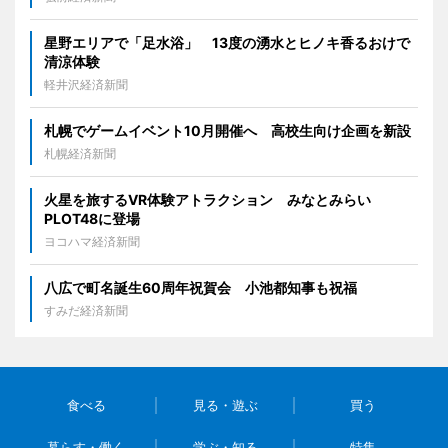
星野エリアで「足水浴」 13度の湧水とヒノキ香るおけで
清涼体験
軽井沢経済新聞
札幌でゲームイベント10月開催へ 高校生向け企画を新設
札幌経済新聞
火星を旅するVR体験アトラクション みなとみらい
PLOT48に登場
ヨコハマ経済新聞
八広で町名誕生60周年祝賀会 小池都知事も祝福
すみだ経済新聞
食べる
見る・遊ぶ
買う
暮らす・働く
学ぶ・知る
特集