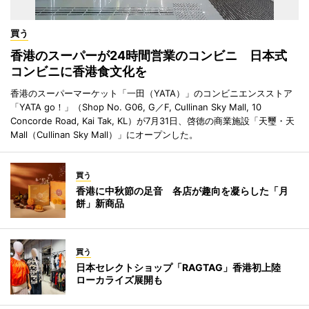
買う
香港のスーパーが24時間営業のコンビニ 日本式
コンビニに香港食文化を
香港のスーパーマーケット「一田（YATA）」のコンビニエンスストア
「YATA go！」（Shop No. G06, G／F, Cullinan Sky Mall, 10
Concorde Road, Kai Tak, KL）が7月31日、啓徳の商業施設「天璽・天
Mall（Cullinan Sky Mall）」にオープンした。
買う
香港に中秋節の足音 各店が趣向を凝らした「月
餅」新商品
買う
日本セレクトショップ「RAGTAG」香港初上陸
ローカライズ展開も