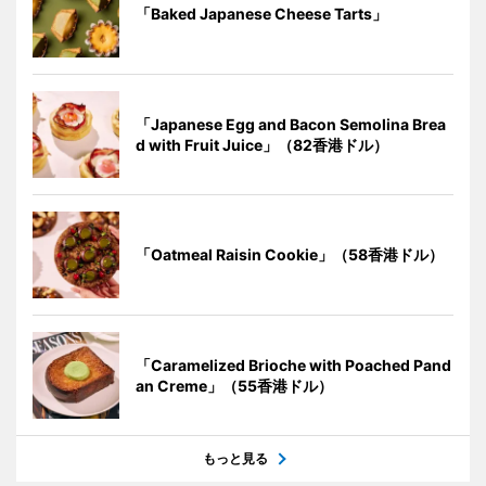
「Baked Japanese Cheese Tarts」
「Japanese Egg and Bacon Semolina Brea
d with Fruit Juice」（82香港ドル）
「Oatmeal Raisin Cookie」（58香港ドル）
「Caramelized Brioche with Poached Pand
an Creme」（55香港ドル）
もっと見る