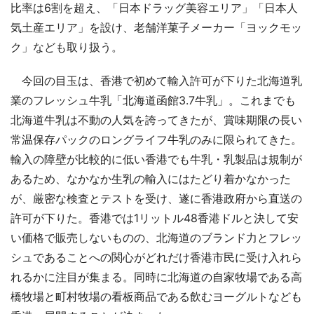
比率は6割を超え、「日本ドラッグ美容エリア」「日本人
気土産エリア」を設け、老舗洋菓子メーカー「ヨックモッ
ク」なども取り扱う。
今回の目玉は、香港で初めて輸入許可が下りた北海道乳
業のフレッシュ牛乳「北海道函館3.7牛乳」。これまでも
北海道牛乳は不動の人気を誇ってきたが、賞味期限の長い
常温保存パックのロングライフ牛乳のみに限られてきた。
輸入の障壁が比較的に低い香港でも牛乳・乳製品は規制が
あるため、なかなか生乳の輸入にはたどり着かなかった
が、厳密な検査とテストを受け、遂に香港政府から直送の
許可が下りた。香港では1リットル48香港ドルと決して安
い価格で販売しないものの、北海道のブランド力とフレッ
シュであることへの関心がどれだけ香港市民に受け入れら
れるかに注目が集まる。同時に北海道の自家牧場である高
橋牧場と町村牧場の看板商品である飲むヨーグルトなども