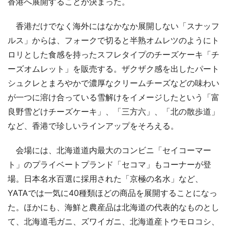
香港へ展開することが決まった。
香港だけでなく海外にはなかなか展開しない「スナッフ
ルス」からは、フォークで切ると半熟オムレツのようにト
ロリとした食感を持ったスフレタイプのチーズケーキ「チ
ーズオムレット」を販売する。ザクザク感を出したパート
シュクレとまろやかで濃厚なクリームチーズなどの味わい
が一つに溶け合っている雪解けをイメージしたという「富
良野雪どけチーズケーキ」、「三方六」、「北の散歩道」
など、香港で珍しいラインアップをそろえる。
会場には、北海道道内最大のコンビニ「セイコーマー
ト」のプライベートプランド「セコマ」もコーナーが登
場。日本名水百選に採用された「京極の名水」など、
YATAでは一気に40種類ほどの商品を展開することになっ
た。ほかにも、海鮮と農産品は北海道の代表的なものとし
て、北海道毛ガニ、ズワイガニ、北海道産トウモロコシ、