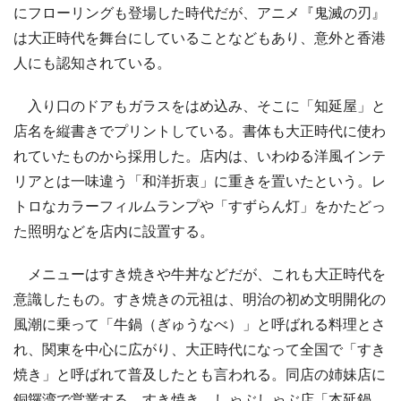
にフローリングも登場した時代だが、アニメ『鬼滅の刃』
は大正時代を舞台にしていることなどもあり、意外と香港
人にも認知されている。
入り口のドアもガラスをはめ込み、そこに「知延屋」と
店名を縦書きでプリントしている。書体も大正時代に使わ
れていたものから採用した。店内は、いわゆる洋風インテ
リアとは一味違う「和洋折衷」に重きを置いたという。レ
トロなカラーフィルムランプや「すずらん灯」をかたどっ
た照明などを店内に設置する。
メニューはすき焼きや牛丼などだが、これも大正時代を
意識したもの。すき焼きの元祖は、明治の初め文明開化の
風潮に乗って「牛鍋（ぎゅうなべ）」と呼ばれる料理とさ
れ、関東を中心に広がり、大正時代になって全国で「すき
焼き」と呼ばれて普及したとも言われる。同店の姉妹店に
銅鑼湾で営業する、すき焼き、しゃぶしゃぶ店「本延鍋