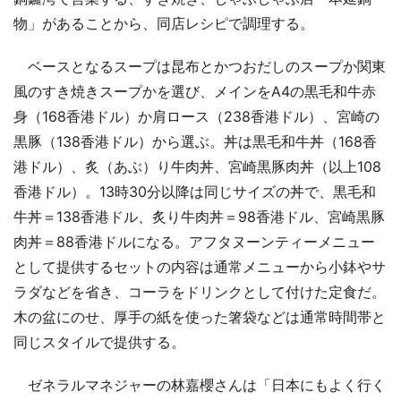
物」があることから、同店レシピで調理する。
ベースとなるスープは昆布とかつおだしのスープか関東
風のすき焼きスープかを選び、メインをA4の黒毛和牛赤
身（168香港ドル）か肩ロース（238香港ドル）、宮崎の
黒豚（138香港ドル）から選ぶ。丼は黒毛和牛丼（168香
港ドル）、炙（あぶ）り牛肉丼、宮崎黒豚肉丼（以上108
香港ドル）。13時30分以降は同じサイズの丼で、黒毛和
牛丼＝138香港ドル、炙り牛肉丼＝98香港ドル、宮崎黒豚
肉丼＝88香港ドルになる。アフタヌーンティーメニュー
として提供するセットの内容は通常メニューから小鉢やサ
ラダなどを省き、コーラをドリンクとして付けた定食だ。
木の盆にのせ、厚手の紙を使った箸袋などは通常時間帯と
同じスタイルで提供する。
ゼネラルマネジャーの林嘉櫻さんは「日本にもよく行く