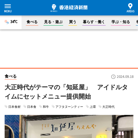
34°C
食べる
見る・遊ぶ
買う
暮らす・働く
学ぶ・知る
食べる
2024.09.18
大正時代がテーマの「知延屋」 アイドルタ
イムにセットメニュー提供開始
日本食材
日本食
和牛
アフタヌーンティー
上環
大正時代