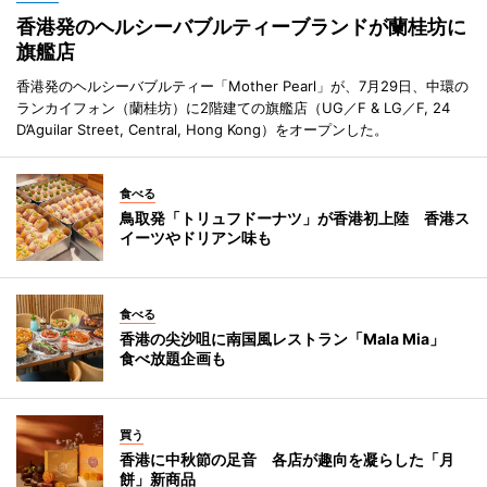
香港発のヘルシーバブルティーブランドが蘭桂坊に
旗艦店
香港発のヘルシーバブルティー「Mother Pearl」が、7月29日、中環の
ランカイフォン（蘭桂坊）に2階建ての旗艦店（UG／F & LG／F, 24
D’Aguilar Street, Central, Hong Kong）をオープンした。
食べる
鳥取発「トリュフドーナツ」が香港初上陸 香港ス
イーツやドリアン味も
食べる
香港の尖沙咀に南国風レストラン「Mala Mia」
食べ放題企画も
買う
香港に中秋節の足音 各店が趣向を凝らした「月
餅」新商品