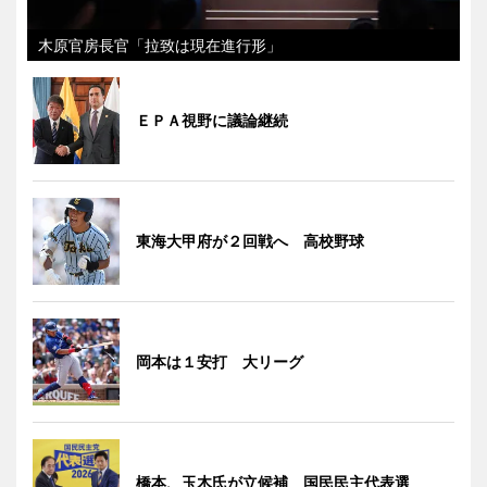
木原官房長官「拉致は現在進行形」
ＥＰＡ視野に議論継続
東海大甲府が２回戦へ 高校野球
岡本は１安打 大リーグ
橋本、玉木氏が立候補 国民民主代表選