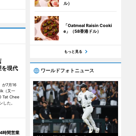
ル）
「Oatmeal Raisin Cooki
e」（58香港ドル）
もっと見る
店
理を現代
ワールドフォトニュース
」が7月16
alk（又一
0 Tat Chee
ープンした。
4時間営業