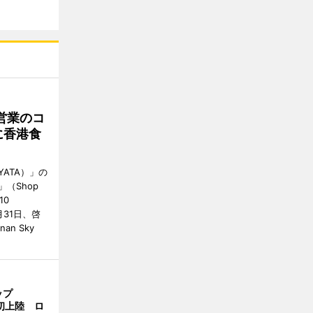
営業のコ
に香港食
ATA）」の
」（Shop
10
が7月31日、啓
an Sky
ップ
港初上陸 ロ