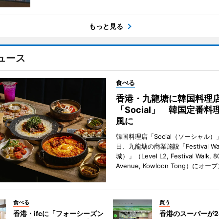
もっと見る
ュース
食べる
香港・九龍塘に韓国料理
「Social」 韓国定番料
風に
韓国料理店「Social（ソーシャル）
日、九龍塘の商業施設「Festival W
城）」（Level L2, Festival Walk, 8
Avenue, Kowloon Tong）にオ
食べる
買う
香港・ifcに「フォーシーズン
香港のスーパーが2