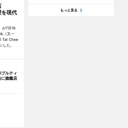
店
もっと見る
理を現代
」が7月16
alk（又一
0 Tat Chee
ープンした。
バブルティ
坊に旗艦店