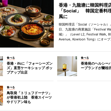
香港・九龍塘に韓国料理
「Social」 韓国定番料
風に
韓国料理店「Social（ソーシャル）
日、九龍塘の商業施設「Festival W
城）」（Level L2, Festival Walk, 8
Avenue, Kowloon Tong）にオ
食べる
食べる
香港・ifcに「フォーシーズン
香港発のヘルシー
ズ」直営ケーキショップ ポッ
ーブランドが蘭桂
プアップ出店
食べる
鳥取発「トリュフドーナツ」
が香港初上陸 香港スイーツ
やドリアン味も