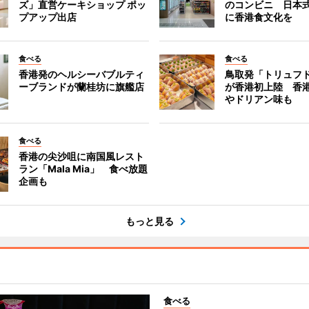
ズ」直営ケーキショップ ポッ
のコンビニ 日本
プアップ出店
に香港食文化を
食べる
食べる
香港発のヘルシーバブルティ
鳥取発「トリュフ
ーブランドが蘭桂坊に旗艦店
が香港初上陸 香
やドリアン味も
食べる
香港の尖沙咀に南国風レスト
ラン「Mala Mia」 食べ放題
企画も
もっと見る
食べる