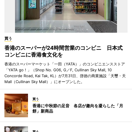
買う
香港のスーパーが24時間営業のコンビニ 日本式
コンビニに香港食文化を
香港のスーパーマーケット「一田（YATA）」のコンビニエンスストア
「YATA go！」（Shop No. G06, G／F, Cullinan Sky Mall, 10
Concorde Road, Kai Tak, KL）が7月31日、啓徳の商業施設「天璽・天
Mall（Cullinan Sky Mall）」にオープンした。
買う
香港に中秋節の足音 各店が趣向を凝らした「月
餅」新商品
買う