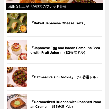
繊細な仕上がりが魅力のブレッド各種
「Baked Japanese Cheese Tarts」
「Japanese Egg and Bacon Semolina Brea
d with Fruit Juice」（82香港ドル）
「Oatmeal Raisin Cookie」（58香港ドル）
「Caramelized Brioche with Poached Pand
an Creme」（55香港ドル）