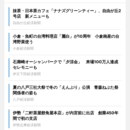
抹茶・日本茶カフェ「ナナズグリーンティー」、自由が丘2
号店 新メニューも
自由が丘経済新聞
小倉・魚町の台湾料理店「麗白」が10周年 小倉南産の台
湾野菜使う
小倉経済新聞
石廊崎オーシャンパークで「夕涼会」 来場100万人達成
セレモニーも
伊豆下田経済新聞
夏の八戸三社大祭で冬の「えんぶり」公演 青森ねぶた祭
関係者の姿も
八戸経済新聞
伊勢「二軒茶屋餅角屋本店」が内宮前に出店 創業450年
間で初の支店
伊勢志摩経済新聞