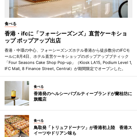
食べる
香港・ifcに「フォーシーズンズ」直営ケーキショ
ップ ポップアップ出店
香港・中環の中心、フォーシーズンズホテル香港から徒歩数分のIFCモ
ールに8月4日、ホテル直営ケーキショップのポップアップブティック
「Four Seasons Cake Shop Pop-up」（Kiosk LA15, Podium Level 1,
IFC Mall, 8 Finance Street, Central）が期間限定でオープンした。
食べる
香港発のヘルシーバブルティーブランドが蘭桂坊に
旗艦店
食べる
鳥取発「トリュフドーナツ」が香港初上陸 香港ス
イーツやドリアン味も