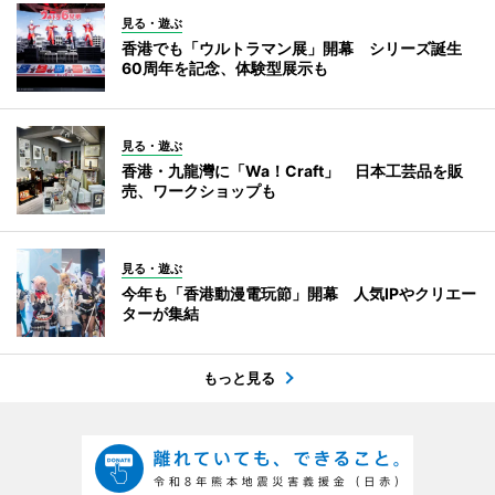
見る・遊ぶ
香港でも「ウルトラマン展」開幕 シリーズ誕生
60周年を記念、体験型展示も
見る・遊ぶ
香港・九龍灣に「Wa！Craft」 日本工芸品を販
売、ワークショップも
見る・遊ぶ
今年も「香港動漫電玩節」開幕 人気IPやクリエー
ターが集結
もっと見る