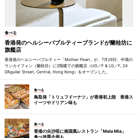
食べる
香港発のヘルシーバブルティーブランドが蘭桂坊に
旗艦店
香港発のヘルシーバブルティー「Mother Pearl」が、7月29日、中環の
ランカイフォン（蘭桂坊）に2階建ての旗艦店（UG／F & LG／F, 24
D’Aguilar Street, Central, Hong Kong）をオープンした。
食べる
鳥取発「トリュフドーナツ」が香港初上陸 香港ス
イーツやドリアン味も
食べる
香港の尖沙咀に南国風レストラン「Mala Mia」
食べ放題企画も