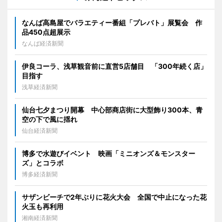
なんば高島屋でバラエティー番組「プレバト」展覧会 作
品450点超展示
なんば経済新聞
伊良コーラ、浅草観音前に直営5店舗目 「300年続く店」
目指す
浅草経済新聞
仙台七夕まつり開幕 中心部商店街に大型飾り300本、青
空の下で風に揺れ
仙台経済新聞
博多で水遊びイベント 映画「ミニオンズ＆モンスター
ズ」とコラボ
博多経済新聞
サザンビーチで2年ぶりに花火大会 全国で中止になった花
火玉も再利用
湘南経済新聞