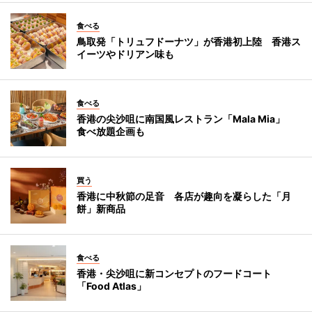
食べる
鳥取発「トリュフドーナツ」が香港初上陸 香港ス
イーツやドリアン味も
食べる
香港の尖沙咀に南国風レストラン「Mala Mia」
食べ放題企画も
買う
香港に中秋節の足音 各店が趣向を凝らした「月
餅」新商品
食べる
香港・尖沙咀に新コンセプトのフードコート
「Food Atlas」