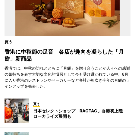
買う
香港に中秋節の足音 各店が趣向を凝らした「月
餅」新商品
香港では、中秋の訪れとともに「月餅」を贈り合うことが人々への感謝
の気持ちを表す大切な文化的慣習として今も受け継がれている中、8月
に入り香港のレストランやベーカリーなど各社が相次ぎ今年の月餅のラ
インアップを発表した。
買う
日本セレクトショップ「RAGTAG」香港初上陸
ローカライズ展開も