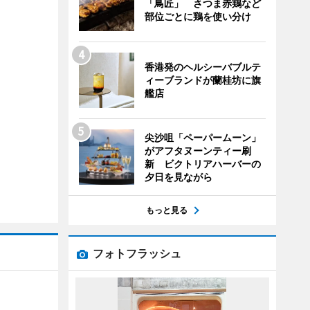
「鳥匠」 さつま赤鶏など
部位ごとに鶏を使い分け
香港発のヘルシーバブルテ
ィーブランドが蘭桂坊に旗
艦店
尖沙咀「ペーパームーン」
がアフタヌーンティー刷
新 ビクトリアハーバーの
夕日を見ながら
もっと見る
フォトフラッシュ
】