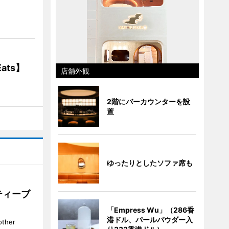
ats】
店舗外観
2階にバーカウンターを設
置
ゆったりとしたソファ席も
ティーブ
「Empress Wu」（286香
港ドル、パールパウダー入
her