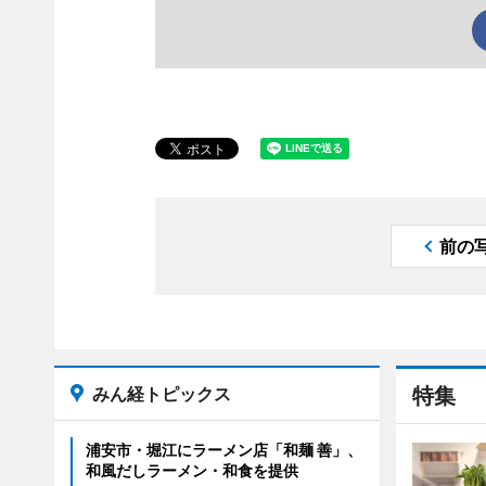
前の
みん経トピックス
特集
浦安市・堀江にラーメン店「和麺 善」、
和風だしラーメン・和食を提供