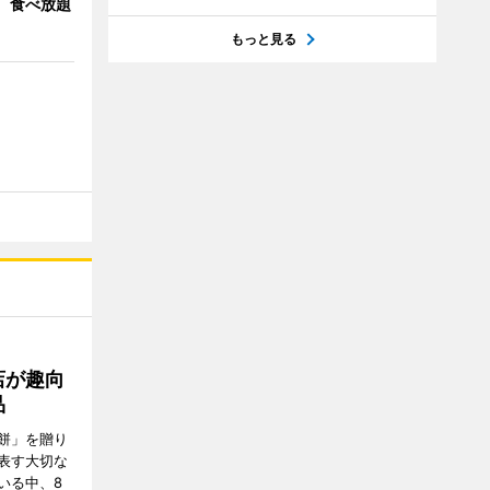
」 食べ放題
もっと見る
店が趣向
品
餅」を贈り
表す大切な
いる中、8