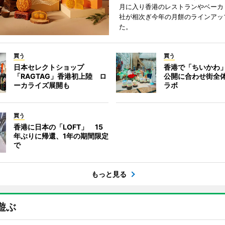
月に入り香港のレストランやベーカ
社が相次ぎ今年の月餅のラインアッ
た。
買う
買う
日本セレクトショップ
香港で「ちいかわ」
「RAGTAG」香港初上陸 ロ
公開に合わせ街全
ーカライズ展開も
ラボ
買う
香港に日本の「LOFT」 15
年ぶりに帰還、1年の期間限定
で
もっと見る
遊ぶ