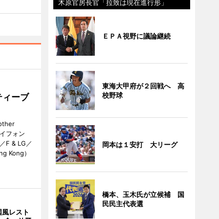
木原官房長官「拉致は現在進行形」
ＥＰＡ視野に議論継続
東海大甲府が２回戦へ 高
校野球
ティーブ
her
カイフォン
 & LG／
岡本は１安打 大リーグ
Hong Kong）
橋本、玉木氏が立候補 国
民民主代表選
国風レスト