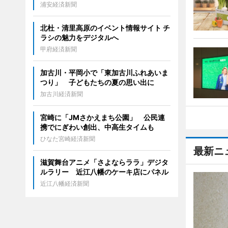
浦安経済新聞
北杜・清里高原のイベント情報サイト チ
ラシの魅力をデジタルへ
甲府経済新聞
加古川・平岡小で「東加古川ふれあいま
つり」 子どもたちの夏の思い出に
加古川経済新聞
宮崎に「JMさかえまち公園」 公民連
携でにぎわい創出、中高生タイムも
ひなた宮崎経済新聞
最新ニ
滋賀舞台アニメ「さよならララ」デジタ
ルラリー 近江八幡のケーキ店にパネル
近江八幡経済新聞