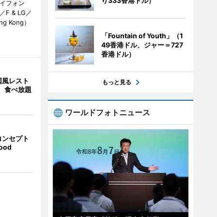
り333香港ドル）
カイフォン
 & LG／
Hong Kong）
「Fountain of Youth」（1
49香港ドル、ジャー＝727
香港ドル）
国風レスト
もっと見る
」 食べ放題
ワールドフォトニュース
コンセプト
ood