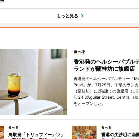
もっと見る
食べる
香港発のヘルシーバブル
ランドが蘭桂坊に旗艦店
香港発のヘルシーバブルティー「Mot
Pearl」が、7月29日、中環のラン
（蘭桂坊）に2階建ての旗艦店（UG／F
F, 24 D’Aguilar Street, Central, 
をオープンした。
食べる
食べる
鳥取発「トリュフドーナツ」
香港の尖沙咀に南