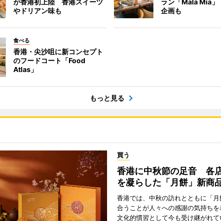
が香港初上陸 香港スイーツ
ラン「Mala Mia
やドリアン味も
企画も
食べる
香港・尖沙咀に新コンセプト
のフードコート「Food
Atlas」
もっと見る
買う
香港に中秋節の足音 各
を凝らした「月餅」新商
香港では、中秋の訪れとともに「月
合うことが人々への感謝の気持ちを
文化的慣習として今も受け継がれて