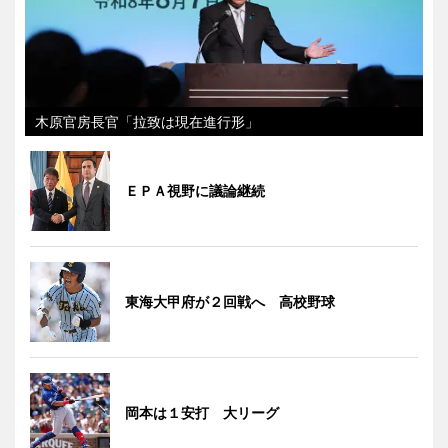
木原官房長官「拉致は現在進行形」
ＥＰＡ視野に議論継続
東海大甲府が２回戦へ 高校野球
岡本は１安打 大リーグ