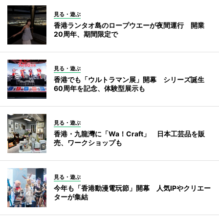
見る・遊ぶ
香港ランタオ島のロープウエーが夜間運行 開業
20周年、期間限定で
見る・遊ぶ
香港でも「ウルトラマン展」開幕 シリーズ誕生
60周年を記念、体験型展示も
見る・遊ぶ
香港・九龍灣に「Wa！Craft」 日本工芸品を販
売、ワークショップも
見る・遊ぶ
今年も「香港動漫電玩節」開幕 人気IPやクリエー
ターが集結