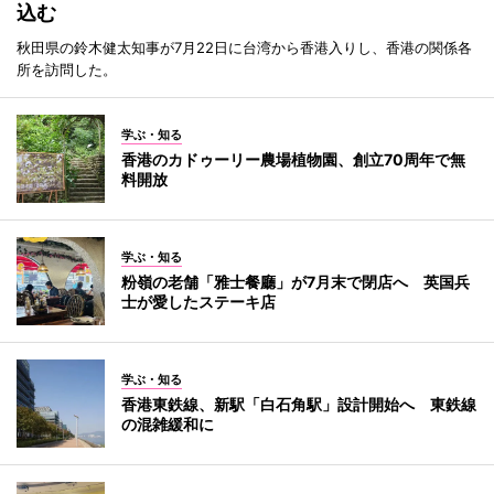
込む
秋田県の鈴木健太知事が7月22日に台湾から香港入りし、香港の関係各
所を訪問した。
学ぶ・知る
香港のカドゥーリー農場植物園、創立70周年で無
料開放
学ぶ・知る
粉嶺の老舗「雅士餐廳」が7月末で閉店へ 英国兵
士が愛したステーキ店
学ぶ・知る
香港東鉄線、新駅「白石角駅」設計開始へ 東鉄線
の混雑緩和に