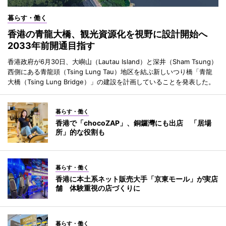
暮らす・働く
香港の青龍大橋、観光資源化を視野に設計開始へ
2033年前開通目指す
香港政府が6月30日、大嶼山（Lautau Island）と深井（Sham Tsung）
西側にある青龍頭（Tsing Lung Tau）地区を結ぶ新しいつり橋「青龍
大橋（Tsing Lung Bridge）」の建設を計画していることを発表した。
暮らす・働く
香港で「chocoZAP」、銅鑼灣にも出店 「居場
所」的な役割も
暮らす・働く
香港に本土系ネット販売大手「京東モール」が実店
舗 体験重視の店づくりに
暮らす・働く