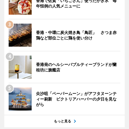
香港で佐賀「いちごさん」使ったかき氷 毎
年恒例の人気メニューに
香港・中環に炭火焼き鳥「鳥匠」 さつま赤
鶏など部位ごとに鶏を使い分け
香港発のヘルシーバブルティーブランドが蘭
桂坊に旗艦店
尖沙咀「ペーパームーン」がアフタヌーンテ
ィー刷新 ビクトリアハーバーの夕日を見な
がら
もっと見る