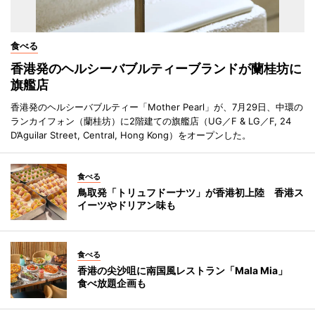
食べる
香港発のヘルシーバブルティーブランドが蘭桂坊に
旗艦店
香港発のヘルシーバブルティー「Mother Pearl」が、7月29日、中環の
ランカイフォン（蘭桂坊）に2階建ての旗艦店（UG／F & LG／F, 24
D’Aguilar Street, Central, Hong Kong）をオープンした。
食べる
鳥取発「トリュフドーナツ」が香港初上陸 香港ス
イーツやドリアン味も
食べる
香港の尖沙咀に南国風レストラン「Mala Mia」
食べ放題企画も