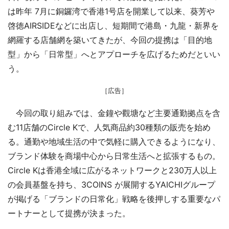
は昨年 7月に銅鑼湾で香港1号店を開業して以来、葵芳や
啓徳AIRSIDEなどに出店し、短期間で港島・九龍・新界を
網羅する店舗網を築いてきたが、今回の提携は「目的地
型」から「日常型」へとアプローチを広げるためだといい
う。
［広告］
今回の取り組みでは、金鐘や觀塘など主要通勤拠点を含
む11店舗のCircle Kで、人気商品約30種類の販売を始め
る。通勤や地域生活の中で気軽に購入できるようになり、
ブランド体験を商場中心から日常生活へと拡張するもの。
Circle Kは香港全域に広がるネットワークと230万人以上
の会員基盤を持ち、3COINS が展開するYAICHIグループ
が掲げる「ブランドの日常化」戦略を後押しする重要なパ
ートナーとして提携が決まった。