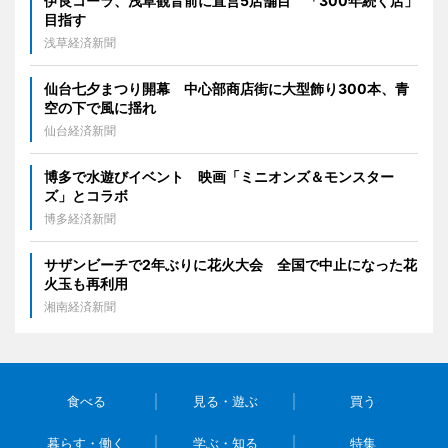
伊良コーラ、浅草観音前に直営5店舗目 「300年続く店」
目指す
浅草経済新聞
仙台七夕まつり開幕 中心部商店街に大型飾り300本、青
空の下で風に揺れ
仙台経済新聞
博多で水遊びイベント 映画「ミニオンズ＆モンスター
ズ」とコラボ
博多経済新聞
サザンビーチで2年ぶりに花火大会 全国で中止になった花
火玉も再利用
湘南経済新聞
食べる
見る・遊ぶ
買う
暮らす・働く
学ぶ・知る
特集