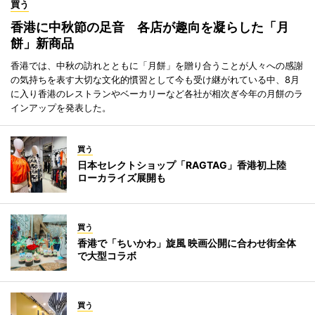
買う
香港に中秋節の足音 各店が趣向を凝らした「月
餅」新商品
香港では、中秋の訪れとともに「月餅」を贈り合うことが人々への感謝
の気持ちを表す大切な文化的慣習として今も受け継がれている中、8月
に入り香港のレストランやベーカリーなど各社が相次ぎ今年の月餅のラ
インアップを発表した。
買う
日本セレクトショップ「RAGTAG」香港初上陸
ローカライズ展開も
買う
香港で「ちいかわ」旋風 映画公開に合わせ街全体
で大型コラボ
買う