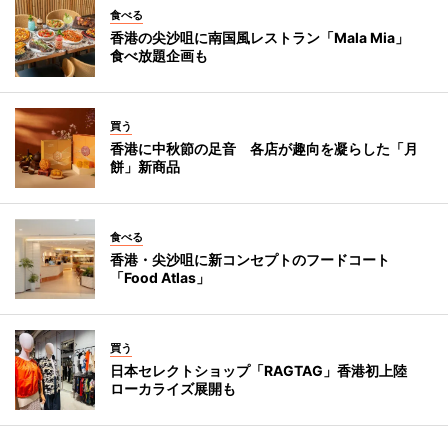
食べる
香港の尖沙咀に南国風レストラン「Mala Mia」
食べ放題企画も
買う
香港に中秋節の足音 各店が趣向を凝らした「月
餅」新商品
食べる
香港・尖沙咀に新コンセプトのフードコート
「Food Atlas」
買う
日本セレクトショップ「RAGTAG」香港初上陸
ローカライズ展開も