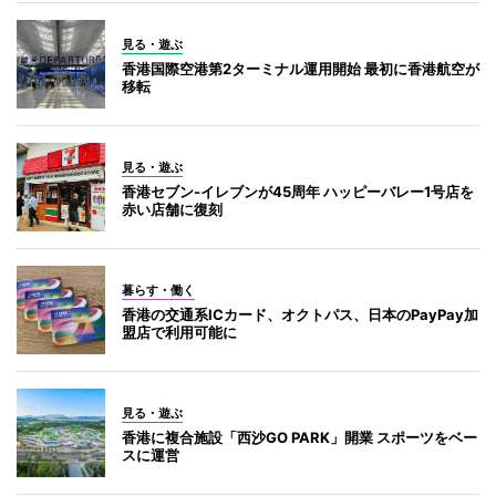
見る・遊ぶ
香港国際空港第2ターミナル運用開始 最初に香港航空が
移転
見る・遊ぶ
香港セブン-イレブンが45周年 ハッピーバレー1号店を
赤い店舗に復刻
暮らす・働く
香港の交通系ICカード、オクトパス、日本のPayPay加
盟店で利用可能に
見る・遊ぶ
香港に複合施設「西沙GO PARK」開業 スポーツをベー
スに運営