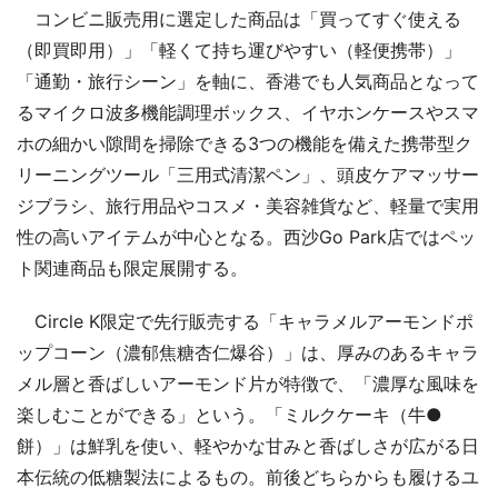
コンビニ販売用に選定した商品は「買ってすぐ使える
（即買即用）」「軽くて持ち運びやすい（軽便携帯）」
「通勤・旅行シーン」を軸に、香港でも人気商品となって
るマイクロ波多機能調理ボックス、イヤホンケースやスマ
ホの細かい隙間を掃除できる3つの機能を備えた携帯型ク
リーニングツール「三用式清潔ペン」、頭皮ケアマッサー
ジブラシ、旅行用品やコスメ・美容雑貨など、軽量で実用
性の高いアイテムが中心となる。西沙Go Park店ではペッ
ト関連商品も限定展開する。
Circle K限定で先行販売する「キャラメルアーモンドポ
ップコーン（濃郁焦糖杏仁爆谷）」は、厚みのあるキャラ
メル層と香ばしいアーモンド片が特徴で、「濃厚な風味を
楽しむことができる」という。「ミルクケーキ（牛●
餅）」は鮮乳を使い、軽やかな甘みと香ばしさが広がる日
本伝統の低糖製法によるもの。前後どちらからも履けるユ