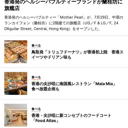
香港発のヘルシーバブルティーブランドが蘭桂坊に
旗艦店
香港発のヘルシーバブルティー「Mother Pearl」が、7月29日、中環の
ランカイフォン（蘭桂坊）に2階建ての旗艦店（UG／F & LG／F, 24
D’Aguilar Street, Central, Hong Kong）をオープンした。
食べる
鳥取発「トリュフドーナツ」が香港初上陸 香港ス
イーツやドリアン味も
食べる
香港の尖沙咀に南国風レストラン「Mala Mia」
食べ放題企画も
食べる
香港・尖沙咀に新コンセプトのフードコート
「Food Atlas」