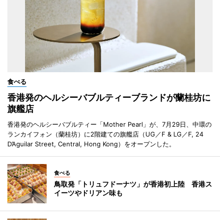
食べる
香港発のヘルシーバブルティーブランドが蘭桂坊に
旗艦店
香港発のヘルシーバブルティー「Mother Pearl」が、7月29日、中環の
ランカイフォン（蘭桂坊）に2階建ての旗艦店（UG／F & LG／F, 24
D’Aguilar Street, Central, Hong Kong）をオープンした。
食べる
鳥取発「トリュフドーナツ」が香港初上陸 香港ス
イーツやドリアン味も