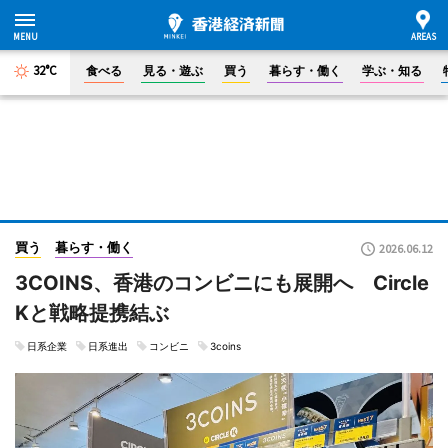
32°C
食べる
見る・遊ぶ
買う
暮らす・働く
学ぶ・知る
買う
暮らす・働く
2026.06.12
3COINS、香港のコンビニにも展開へ Circle
Kと戦略提携結ぶ
日系企業
日系進出
コンビニ
3coins