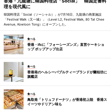
香港・九龍塘に韓国料理店「Social」 韓国定番料
理を現代風に
韓国料理店「Social（ソーシャル）」が7月16日、九龍塘の商業施設
「Festival Walk（又一城）」（Level L2, Festival Walk, 80 Tat Chee
Avenue, Kowloon Tong）にオープンした。
食べる
香港・ifcに「フォーシーズンズ」直営ケーキショ
ップ ポップアップ出店
食べる
香港発のヘルシーバブルティーブランドが蘭桂坊に
旗艦店
食べる
鳥取発「トリュフドーナツ」が香港初上陸 香港ス
イーツやドリアン味も