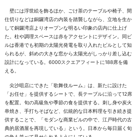
壁には浮世絵を飾るほか、ごけ茶のテーブルや椅子、間
仕切りなどは銅鑼湾店の内装を踏襲しながら、立地を生か
して銅鑼湾店よりオープンな明るい印象の店内に仕上げ
た。柱や調理スペースは赤をアクセントにデザイン。同ビ
ルは香港でも初期の太陽光発電を取り入れたビルとして知
られるが、斜めの大きな窓から太陽光がしっかり差し込む
設計になっている。6000スクエアフィートに188席を備
える。
尖沙咀店にできた「歌舞伎ルーム」は、新たに設けた
「お任せ」を提供するシートで、長テーブルに沿って12席
を配置。旬の高級魚や季節の食を提供する。刺し身や炭火
串焼き、手打ちそばなど、伝統的な日本料理を引き続き提
供することで、「モダンな商業ビルの中で、江戸時代の古
典的居酒屋を再現している」という。日本から毎日届く旬
の魚も並べて見せられるようにしている。