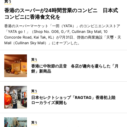
買う
香港のスーパーが24時間営業のコンビニ 日本式
コンビニに香港食文化を
香港のスーパーマーケット「一田（YATA）」のコンビニエンスストア
「YATA go！」（Shop No. G06, G／F, Cullinan Sky Mall, 10
Concorde Road, Kai Tak, KL）が7月31日、啓徳の商業施設「天璽・天
Mall（Cullinan Sky Mall）」にオープンした。
買う
香港に中秋節の足音 各店が趣向を凝らした「月
餅」新商品
買う
日本セレクトショップ「RAGTAG」香港初上陸
ローカライズ展開も
買う