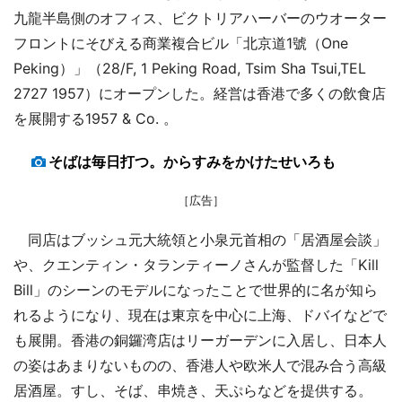
九龍半島側のオフィス、ビクトリアハーバーのウオーター
フロントにそびえる商業複合ビル「北京道1號（One
Peking）」（28/F, 1 Peking Road, Tsim Sha Tsui,TEL
2727 1957）にオープンした。経営は香港で多くの飲食店
を展開する1957 & Co. 。
そばは毎日打つ。からすみをかけたせいろも
［広告］
同店はブッシュ元大統領と小泉元首相の「居酒屋会談」
や、クエンティン・タランティーノさんが監督した「Kill
Bill」のシーンのモデルになったことで世界的に名が知ら
れるようになり、現在は東京を中心に上海、ドバイなどで
も展開。香港の銅鑼湾店はリーガーデンに入居し、日本人
の姿はあまりないものの、香港人や欧米人で混み合う高級
居酒屋。すし、そば、串焼き、天ぷらなどを提供する。