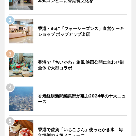
本式コンビニに香港食文化を
香港・ifcに「フォーシーズンズ」直営ケーキ
ショップ ポップアップ出店
香港で「ちいかわ」旋風 映画公開に合わせ街
全体で大型コラボ
香港経済新聞編集部が選ぶ2024年の十大ニュ
ース
香港で佐賀「いちごさん」使ったかき氷 毎
年恒例の人気メニューに