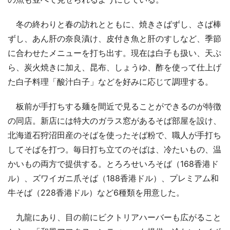
冬の終わりと春の訪れとともに、焼きさばずし、さば棒
ずし、あん肝の奈良漬け、皮付き魚と肝のすしなど、季節
に合わせたメニューを打ち出す。現在は白子も扱い、天ぷ
ら、炭火焼きに加え、昆布、しょうゆ、酢を使って仕上げ
た白子料理「酸汁白子」などを好みに応じて調理する。
板前が手打ちする麺を間近で見ることができるのが特徴
の同店。新店には特大のガラス窓があるそば部屋を設け、
北海道石狩沼田産のそばを使ったそば粉で、職人が手打ち
してそばを打つ。毎日打ち立てのそばは、冷たいもの、温
かいもの両方で提供する。とろろせいろそば（168香港ド
ル）、ズワイガニ爪そば（188香港ドル）、プレミアム和
牛そば（228香港ドル）など6種類を用意した。
九龍にあり、目の前にビクトリアハーバーも広がること