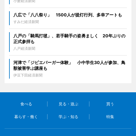
小倉経済新聞
八広で「八八祭り」 1500人が提灯行列、多幸アートも
すみだ経済新聞
八戸の「騎馬打毬」、若手騎手の姿勇ましく 20年ぶりの
正式参拝も
八戸経済新聞
河津で「ジビエバーガー体験」 小中学生30人が参加、鳥
獣被害学ぶ講座も
伊豆下田経済新聞
食べる
見る・遊ぶ
買う
暮らす・働く
学ぶ・知る
特集