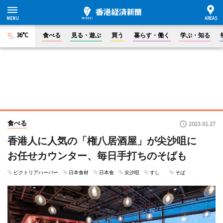
36°C
食べる
見る・遊ぶ
買う
暮らす・働く
学ぶ・知る
食べる
2023.01.27
香港人に人気の「権八居酒屋」が尖沙咀に
お任せカウンター、毎日手打ちのそばも
ビクトリアハーバー
日本食材
日本食
尖沙咀
すし
そば