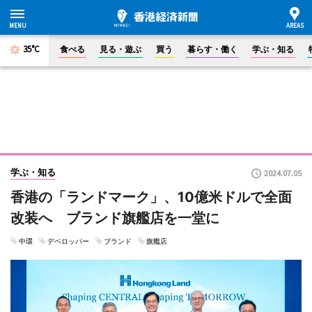
35°C
食べる
見る・遊ぶ
買う
暮らす・働く
学ぶ・知る
学ぶ・知る
2024.07.05
香港の「ランドマーク」、10億米ドルで全面
改装へ ブランド旗艦店を一堂に
中環
デベロッパー
ブランド
旗艦店