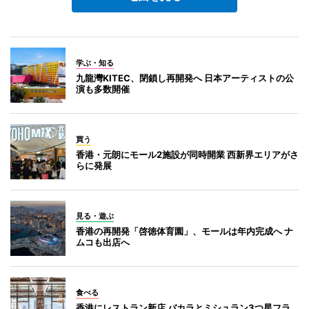
学ぶ・知る
九龍灣KITEC、閉鎖し再開発へ 日本アーティストの公
演も多数開催
買う
香港・元朗にモール2施設が同時開業 西新界エリアがさ
らに発展
見る・遊ぶ
香港の再開発「啓徳体育園」、モールは年内完成へ ナ
ムコも出店へ
食べる
香港にレストラン新店 バカラとミシュラン3つ星フラ