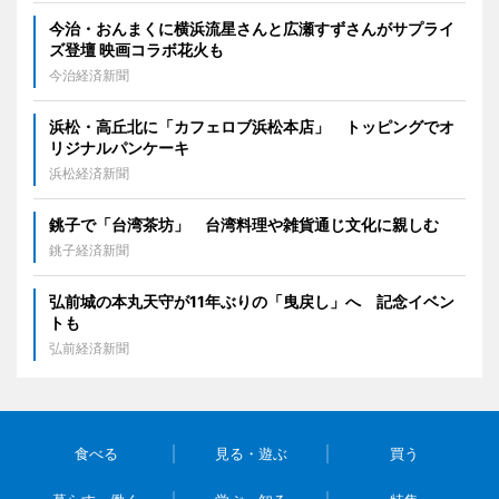
今治・おんまくに横浜流星さんと広瀬すずさんがサプライ
ズ登壇 映画コラボ花火も
今治経済新聞
浜松・高丘北に「カフェロブ浜松本店」 トッピングでオ
リジナルパンケーキ
浜松経済新聞
銚子で「台湾茶坊」 台湾料理や雑貨通じ文化に親しむ
銚子経済新聞
弘前城の本丸天守が11年ぶりの「曳戻し」へ 記念イベン
トも
弘前経済新聞
食べる
見る・遊ぶ
買う