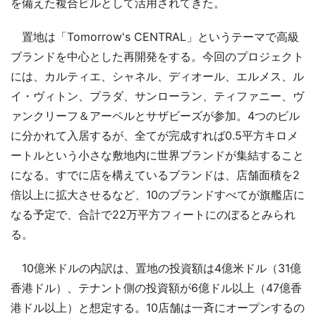
を備えた複合ビルとして活用されてきた。
置地は「Tomorrow's CENTRAL」というテーマで高級
ブランドを中心とした再開発をする。今回のプロジェクト
には、カルティエ、シャネル、ディオール、エルメス、ル
イ・ヴィトン、プラダ、サンローラン、ティファニー、ヴ
ァンクリーフ＆アーペルとサザビーズが参加。4つのビル
に分かれて入居するが、全てが完成すれば0.5平方キロメ
ートルという小さな敷地内に世界ブランドが集結すること
になる。すでに店を構えているブランドは、店舗面積を2
倍以上に拡大させるなど、10のブランドすべてが旗艦店に
なる予定で、合計で22万平方フィートにのぼるとみられ
る。
10億米ドルの内訳は、置地の投資額は4億米ドル（31億
香港ドル）、テナント側の投資額が6億ドル以上（47億香
港ドル以上）と想定する。10店舗は一斉にオープンするの