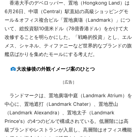
香港大手のデベロッパー、置地（Hongkong Land）は
6月26日、中環（Central）駅直結の高級ショッピングモ
ール＆オフィス複合ビル「置地廣塲（Landmark）」につ
いて、総投資額10億米ドル（78億香港ドル）をかけて大
改修することを明らかにした。「戦略的投資」とし、エル
メス、シャネル、ティファニーなど世界的なブランドの旗
艦店ばかりを集めたモールにする考えだ。
大改修後の外観イメージ案のひとつ
［広告］
ランドマークは、置地廣塲中庭（Landmark Atrium）を
中心に、置地遮打（Landmark Chater）、置地歴山
（Landmark Alexandra）、置地太子（Landmark
Prince's）の4つのビルで構成されている。低層階には高
級ブランドやレストランが入居し、高層階はオフィス機能