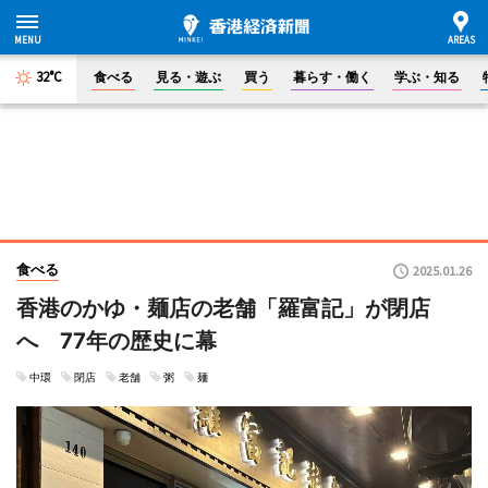
32°C
食べる
見る・遊ぶ
買う
暮らす・働く
学ぶ・知る
食べる
2025.01.26
香港のかゆ・麺店の老舗「羅富記」が閉店
へ 77年の歴史に幕
中環
閉店
老舗
粥
麺