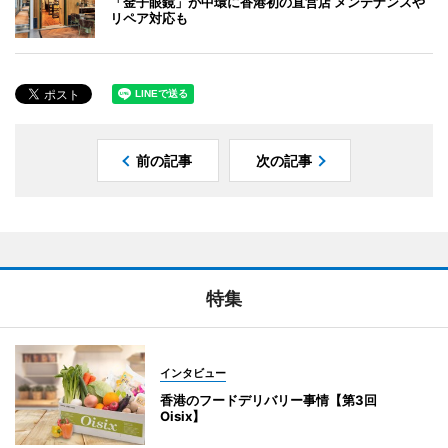
「金子眼鏡」が中環に香港初の直営店 メンテナンスや
リペア対応も
前の記事
次の記事
特集
インタビュー
香港のフードデリバリー事情【第3回
Oisix】