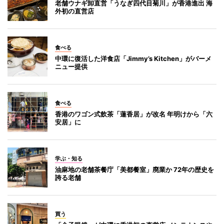
老舗ウナギ卸直営「うなぎ四代目菊川」が香港進出 海
外初の直営店
食べる
中環に復活した洋食店「Jimmy’s Kitchen」がバーメ
ニュー提供
食べる
香港のワゴン式飲茶「蓮香居」が改名 年明けから「六
安居」に
学ぶ・知る
油麻地の老舗茶餐庁「美都餐室」廃業か 72年の歴史を
誇る老舗
買う