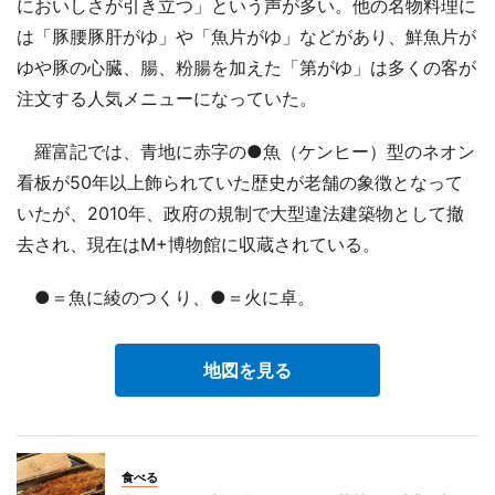
においしさが引き立つ」という声が多い。他の名物料理に
は「豚腰豚肝がゆ」や「魚片がゆ」などがあり、鮮魚片が
ゆや豚の心臓、腸、粉腸を加えた「第がゆ」は多くの客が
注文する人気メニューになっていた。
羅富記では、青地に赤字の●魚（ケンヒー）型のネオン
看板が50年以上飾られていた歴史が老舗の象徴となって
いたが、2010年、政府の規制で大型違法建築物として撤
去され、現在はM+博物館に収蔵されている。
●＝魚に綾のつくり、●＝火に卓。
地図を見る
食べる