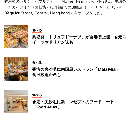
香港発のヘルシーバブルティー「Mother Pearl」が、7月29日、中環の
ランカイフォン（蘭桂坊）に2階建ての旗艦店（UG／F & LG／F, 24
D’Aguilar Street, Central, Hong Kong）をオープンした。
食べる
鳥取発「トリュフドーナツ」が香港初上陸 香港ス
イーツやドリアン味も
食べる
香港の尖沙咀に南国風レストラン「Mala Mia」
食べ放題企画も
食べる
香港・尖沙咀に新コンセプトのフードコート
「Food Atlas」