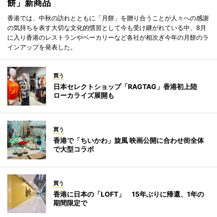
餅」新商品
香港では、中秋の訪れとともに「月餅」を贈り合うことが人々への感謝
の気持ちを表す大切な文化的慣習として今も受け継がれている中、8月
に入り香港のレストランやベーカリーなど各社が相次ぎ今年の月餅のラ
インアップを発表した。
買う
日本セレクトショップ「RAGTAG」香港初上陸
ローカライズ展開も
買う
香港で「ちいかわ」旋風 映画公開に合わせ街全体
で大型コラボ
買う
香港に日本の「LOFT」 15年ぶりに帰還、1年の
期間限定で