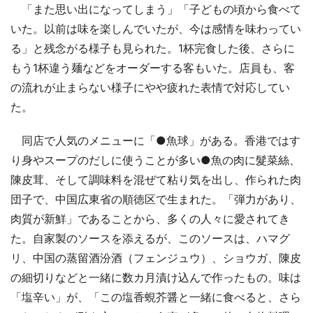
「また思い出になってしまう」「子どもの頃から食べて
いた。以前は味を楽しんでいたが、今は感情を味わってい
る」と残念がる様子も見られた。1杯完食した後、さらに
もう1杯違う麺などをオーダーする客もいた。店員も、客
の流れが止まらない様子にやや疲れた表情で対応してい
た。
同店で人気のメニューに「●魚球」がある。香港ではす
り身やスープのだしに使うことが多い●魚の肉に髮菜絲、
陳皮茸、そして調味料を混ぜて粘り気を出し、作られた肉
団子で、中国広東省の順徳区で生まれた。「弾力があり、
肉質が新鮮」であることから、多くの人々に愛されてき
た。自家製のソースを添えるが、このソースは、ハマグ
リ、中国の蒸留酒汾酒（フェンジュウ）、ショウガ、陳皮
の細切りなどと一緒に数カ月漬け込んで作ったもの。味は
「塩辛い」が、「この塩香蜆芥醤と一緒に食べると、さら