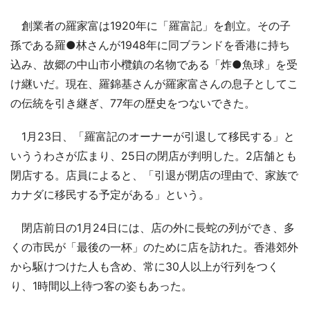
創業者の羅家富は1920年に「羅富記」を創立。その子
孫である羅●林さんが1948年に同ブランドを香港に持ち
込み、故郷の中山市小欖鎮の名物である「炸●魚球」を受
け継いだ。現在、羅錦基さんが羅家富さんの息子としてこ
の伝統を引き継ぎ、77年の歴史をつないできた。
1月23日、「羅富記のオーナーが引退して移民する」と
いううわさが広まり、25日の閉店が判明した。2店舗とも
閉店する。店員によると、「引退が閉店の理由で、家族で
カナダに移民する予定がある」という。
閉店前日の1月24日には、店の外に長蛇の列ができ、多
くの市民が「最後の一杯」のために店を訪れた。香港郊外
から駆けつけた人も含め、常に30人以上が行列をつく
り、1時間以上待つ客の姿もあった。