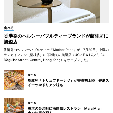
食べる
香港発のヘルシーバブルティーブランドが蘭桂坊に
旗艦店
香港発のヘルシーバブルティー「Mother Pearl」が、7月29日、中環の
ランカイフォン（蘭桂坊）に2階建ての旗艦店（UG／F & LG／F, 24
D’Aguilar Street, Central, Hong Kong）をオープンした。
食べる
鳥取発「トリュフドーナツ」が香港初上陸 香港ス
イーツやドリアン味も
食べる
香港の尖沙咀に南国風レストラン「Mala Mia」
食べ放題企画も