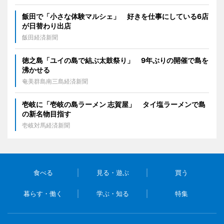
飯田で「小さな体験マルシェ」 好きを仕事にしている6店
が日替わり出店
飯田経済新聞
徳之島「ユイの島で結ぶ太鼓祭り」 9年ぶりの開催で島を
沸かせる
奄美群島南三島経済新聞
壱岐に「壱岐の島ラーメン 志賀屋」 タイ塩ラーメンで島
の新名物目指す
壱岐対馬経済新聞
食べる
見る・遊ぶ
買う
暮らす・働く
学ぶ・知る
特集