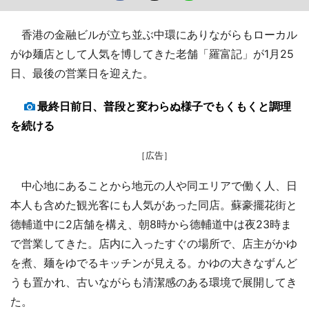
香港の金融ビルが立ち並ぶ中環にありながらもローカル
がゆ麺店として人気を博してきた老舗「羅富記」が1月25
日、最後の営業日を迎えた。
最終日前日、普段と変わらぬ様子でもくもくと調理
を続ける
［広告］
中心地にあることから地元の人や同エリアで働く人、日
本人も含めた観光客にも人気があった同店。蘇豪擺花街と
德輔道中に2店舗を構え、朝8時から德輔道中は夜23時ま
で営業してきた。店内に入ったすぐの場所で、店主がかゆ
を煮、麺をゆでるキッチンが見える。かゆの大きなずんど
うも置かれ、古いながらも清潔感のある環境で展開してき
た。