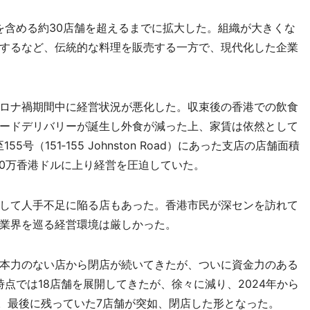
を含める約30店舗を超えるまでに拡大した。組織が大きくな
するなど、伝統的な料理を販売する一方で、現代化した企業
ロナ禍期間中に経営状況が悪化した。収束後の香港での飲食
ードデリバリーが誕生し外食が減った上、家賃は依然として
55号（151‐155 Johnston Road）にあった支店の店舗面積
40万香港ドルに上り経営を圧迫していた。
して人手不足に陥る店もあった。香港市民が深センを訪れて
業界を巡る経営環境は厳しかった。
本力のない店から閉店が続いてきたが、ついに資金力のある
時点では18店舗を展開してきたが、徐々に減り、2024年から
店。最後に残っていた7店舗が突如、閉店した形となった。