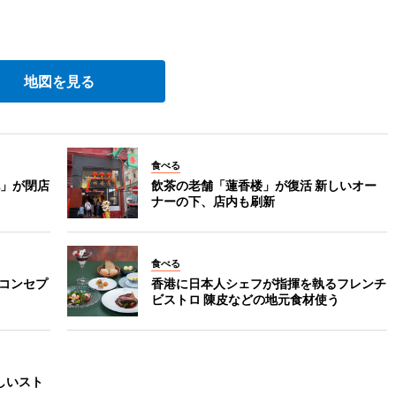
地図を見る
食べる
」が閉店
飲茶の老舗「蓮香楼」が復活 新しいオー
ナーの下、店内も刷新
食べる
新コンセプ
香港に日本人シェフが指揮を執るフレンチ
ビストロ 陳皮などの地元食材使う
新しいスト