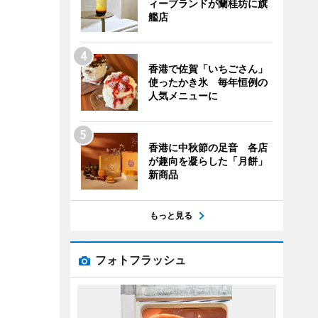
ィーブランドが蘭桂坊に旗
艦店
香港で佐賀「いちごさん」
使ったかき氷 毎年恒例の
人気メニューに
香港に中秋節の足音 各店
が趣向を凝らした「月餅」
新商品
もっと見る
フォトフラッシュ