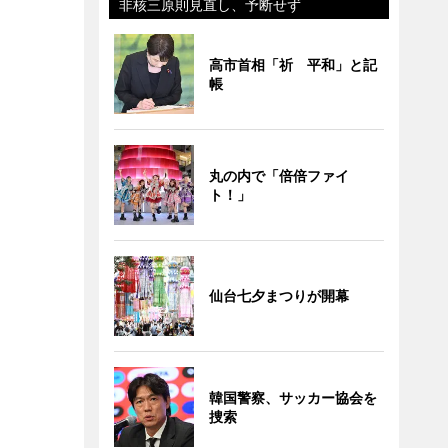
非核三原則見直し、予断せず
高市首相「祈 平和」と記
帳
丸の内で「倍倍ファイ
ト！」
仙台七夕まつりが開幕
韓国警察、サッカー協会を
捜索