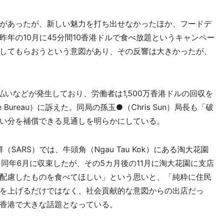
があったが、新しい魅力を打ち出せなかったほか、フードデ
年の10月に45分間10香港ドルで食べ放題というキャンペー
してもらおうという意図があり、その反響は大きかったが、
。
いなどが発生しており、労働者は1,500万香港ドルの回収を
re Bureau）に訴えた。同局の孫玉●（Chris Sun）局長も「破
い分を補償できる見通しを明らかにしている。
ARS）では、牛頭角（Ngau Tau Kok）にある淘大花園
した。同年6月に収束したが、その5カ月後の11月に淘大花園に支店
配慮したものを食べてほしい」という思いと、「純粋に住民
を上げるだけではなく、社会貢献的な意図からの出店だっ
香港で大きな話題となっている。