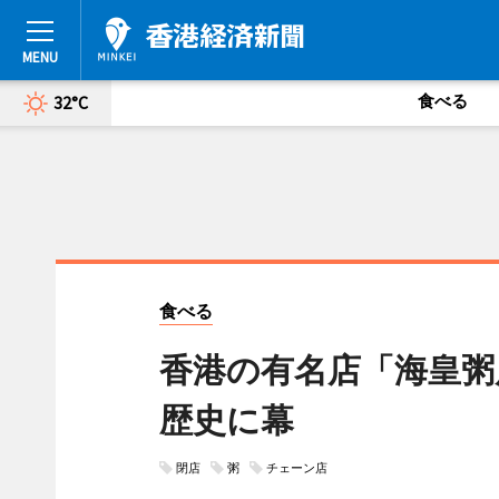
食べる
32°C
食べる
香港の有名店「海皇粥
歴史に幕
閉店
粥
チェーン店