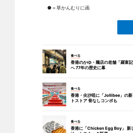
●＝草かんむりに函
食べる
香港のかゆ・麺店の老舗「羅富記
へ 77年の歴史に幕
食べる
香港・尖沙咀に「Jollibee」の
トストア 骨なしコンボも
食べる
香港に「Chicken Egg Boy」 