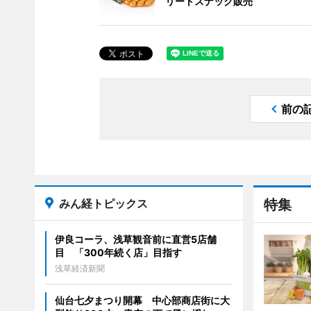
リートスナック販売
前の
みん経トピックス
特集
伊良コーラ、浅草観音前に直営5店舗
目 「300年続く店」目指す
浅草経済新聞
仙台七夕まつり開幕 中心部商店街に大