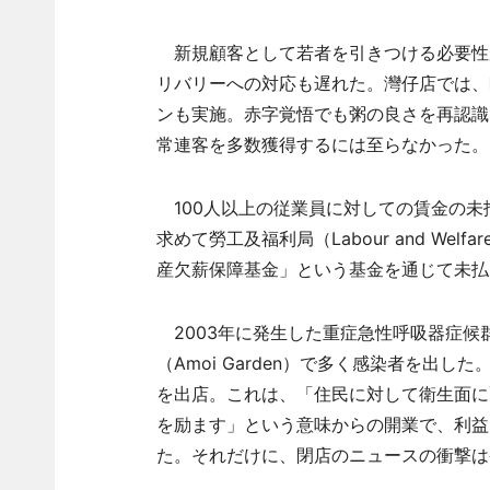
新規顧客として若者を引きつける必要性
リバリーへの対応も遅れた。灣仔店では、昨
ンも実施。赤字覚悟でも粥の良さを再認識
常連客を多数獲得するには至らなかった
100人以上の従業員に対しての賃金の未払
求めて勞工及福利局（Labour and Welfa
産欠薪保障基金」という基金を通じて未払
2003年に発生した重症急性呼吸器症候群（S
（Amoi Garden）で多く感染者を出
を出店。これは、「住民に対して衛生面に
を励ます」という意味からの開業で、利益
た。それだけに、閉店のニュースの衝撃は