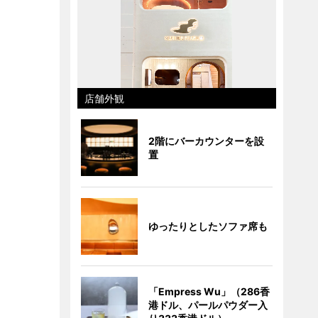
店舗外観
2階にバーカウンターを設
置
ゆったりとしたソファ席も
「Empress Wu」（286香
港ドル、パールパウダー入