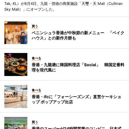
Tak, KL）が8月4日、九龍・啓徳の商業施設「天璽・天 Mall（Cullinan
Sky Mall）」にオープンした。
買う
ペニンシュラ香港が中秋節の新メニュー 「ベイク
ハウス」との新作月餅も
食べる
香港・九龍塘に韓国料理店「Social」 韓国定番料
理を現代風に
食べる
香港・ifcに「フォーシーズンズ」直営ケーキショ
ップ ポップアップ出店
買う
香港のスーパーが24時間営業のコンビニ 日本式