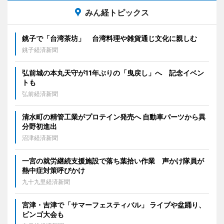
みん経トピックス
銚子で「台湾茶坊」 台湾料理や雑貨通じ文化に親しむ
銚子経済新聞
弘前城の本丸天守が11年ぶりの「曳戻し」へ 記念イベン
トも
弘前経済新聞
清水町の精管工業がプロテイン発売へ 自動車パーツから異
分野初進出
沼津経済新聞
一宮の就労継続支援施設で落ち葉拾い作業 声かけ隊員が
熱中症対策呼びかけ
九十九里経済新聞
宮津・吉津で「サマーフェスティバル」 ライブや盆踊り、
ビンゴ大会も