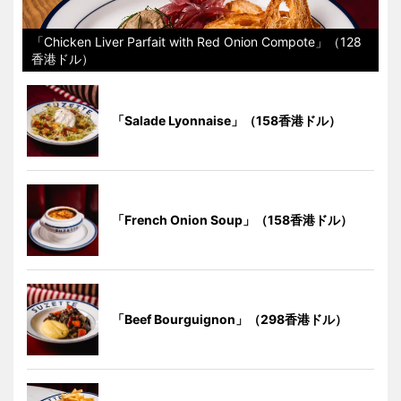
「Chicken Liver Parfait with Red Onion Compote」（128
香港ドル）
「Salade Lyonnaise」（158香港ドル）
「French Onion Soup」（158香港ドル）
「Beef Bourguignon」（298香港ドル）