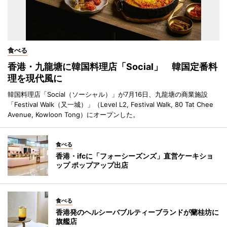
食べる
香港・九龍塘に韓国料理店「Social」 韓国定番料
理を現代風に
韓国料理店「Social（ソーシャル）」が7月16日、九龍塘の商業施設
「Festival Walk（又一城）」（Level L2, Festival Walk, 80 Tat Chee
Avenue, Kowloon Tong）にオープンした。
食べる
香港・ifcに「フォーシーズンズ」直営ケーキショ
ップ ポップアップ出店
食べる
香港発のヘルシーバブルティーブランドが蘭桂坊に
旗艦店