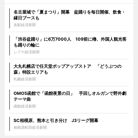
名古屋城で「夏まつり」開幕 盆踊りを毎日開催、飲食・
縁日ブースも
名駅経済新聞
「渋谷盆踊り」に6万7000人 109前に櫓、外国人観光客
も踊りの輪に
シブヤ経済新聞
大丸札幌店で任天堂ポップアップストア 「どうぶつの
森」特設エリアも
札幌経済新聞
OMO5函館で「函館夜景の日」 手回しオルガンで野外劇
テーマ曲
函館経済新聞
SC相模原、熊本と引き分け J3リーグ開幕
相模原町田経済新聞