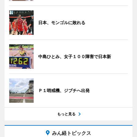
日本、モンゴルに敗れる
中島ひとみ、女子１００障害で日本新
Ｐ１哨戒機、ジブチへ出発
もっと見る
みん経トピックス