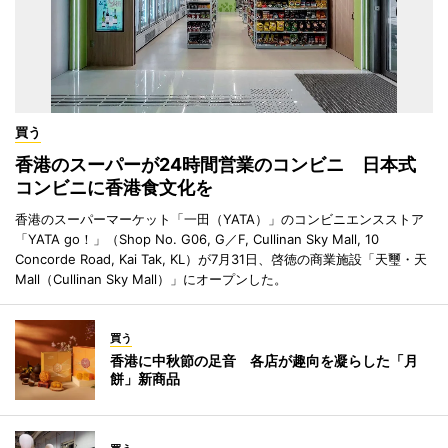
買う
香港のスーパーが24時間営業のコンビニ 日本式
コンビニに香港食文化を
香港のスーパーマーケット「一田（YATA）」のコンビニエンスストア
「YATA go！」（Shop No. G06, G／F, Cullinan Sky Mall, 10
Concorde Road, Kai Tak, KL）が7月31日、啓徳の商業施設「天璽・天
Mall（Cullinan Sky Mall）」にオープンした。
買う
香港に中秋節の足音 各店が趣向を凝らした「月
餅」新商品