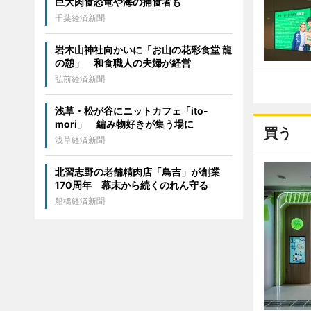
巨大肉食恐竜や海の捕食者も
千葉経済新聞
岩木山神社向かいに「お山の花彩食堂 龍
の憩」 和食職人の夫婦が経営
弘前経済新聞
浅草・松が谷にニットカフェ「ito-
mori」 編み物好きが集う場に
買う
浅草経済新聞
北習志野の老舗精肉店「鳥吉」が創業
170周年 幕末から続くのれん守る
船橋経済新聞