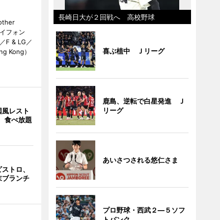
長崎日大が２回戦へ 高校野球
her
カイフォン
 & LG／
喜ぶ植中 Ｊリーグ
Hong Kong）
鹿島、逆転で白星発進 Ｊ
リーグ
国風レスト
」 食べ放題
あいさつされる悠仁さま
ビストロ、
末ブランチ
プロ野球・西武２―５ソフ
トバンク