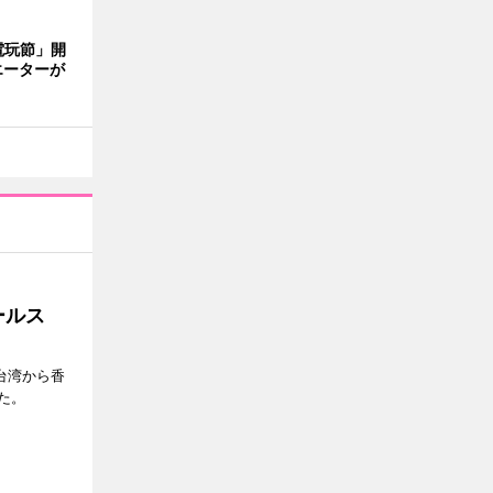
電玩節」開
エーターが
セールス
台湾から香
た。