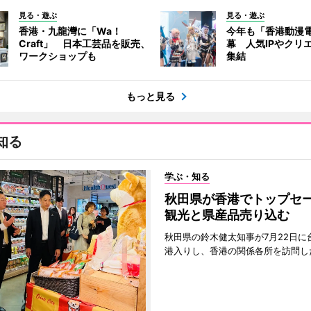
見る・遊ぶ
見る・遊ぶ
香港・九龍灣に「Wa！
今年も「香港動漫
Craft」 日本工芸品を販売、
幕 人気IPやクリ
ワークショップも
集結
もっと見る
知る
学ぶ・知る
秋田県が香港でトップ
観光と県産品売り込む
秋田県の鈴木健太知事が7月22日に
港入りし、香港の関係各所を訪問し