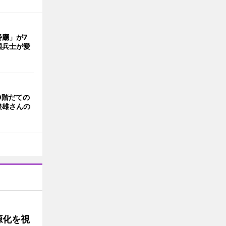
餐廳」が7
国兵士が愛
0階だての
俊雄さんの
源化を視