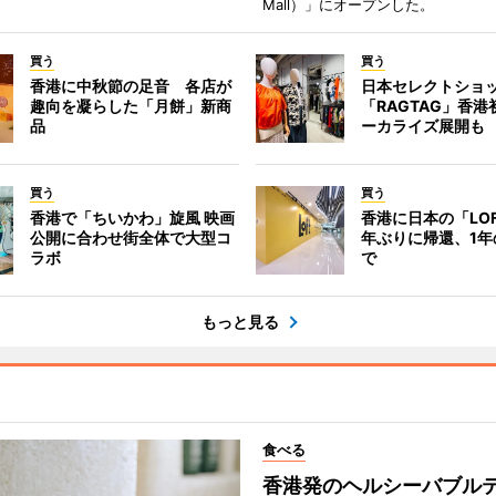
Mall）」にオープンした。
買う
買う
香港に中秋節の足音 各店が
日本セレクトショ
趣向を凝らした「月餅」新商
「RAGTAG」香
品
ーカライズ展開も
買う
買う
香港で「ちいかわ」旋風 映画
香港に日本の「LOF
公開に合わせ街全体で大型コ
年ぶりに帰還、1年
ラボ
で
もっと見る
食べる
香港発のヘルシーバブル