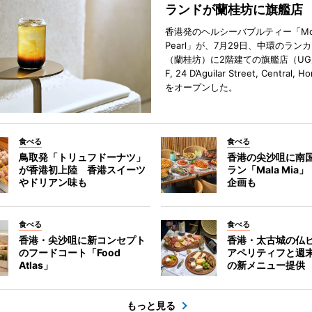
ランドが蘭桂坊に旗艦店
香港発のヘルシーバブルティー「Mot
Pearl」が、7月29日、中環のラン
（蘭桂坊）に2階建ての旗艦店（UG／F
F, 24 D’Aguilar Street, Central, 
をオープンした。
食べる
食べる
鳥取発「トリュフドーナツ」
香港の尖沙咀に南
が香港初上陸 香港スイーツ
ラン「Mala Mia
やドリアン味も
企画も
食べる
食べる
香港・尖沙咀に新コンセプト
香港・太古城の仏
のフードコート「Food
アペリティフと週
Atlas」
の新メニュー提供
もっと見る