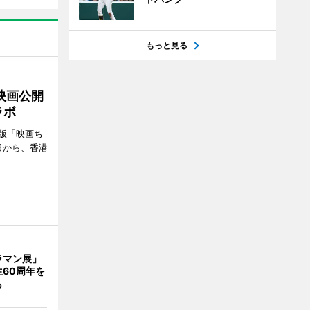
もっと見る
映画公開
ラボ
版「映画ち
日から、香港
ラマン展」
60周年を
も