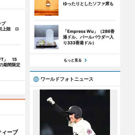
ゆったりとしたソファ席も
ップ
港初上陸 ロ
「Empress Wu」（286香
港ドル、パールパウダー入
り333香港ドル）
T」 15
もっと見る
の期間限定
ワールドフォトニュース
ティーブ