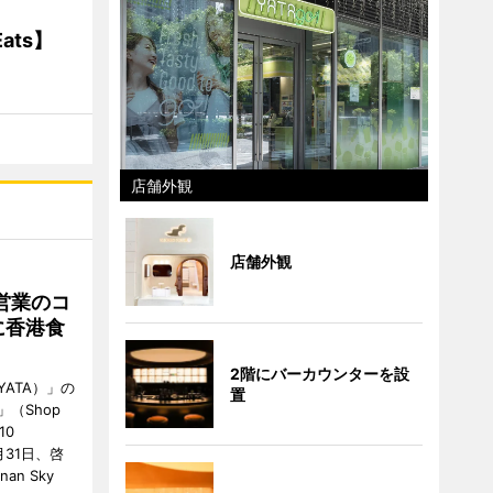
ats】
店舗外観
店舗外観
営業のコ
に香港食
2階にバーカウンターを設
ATA）」の
置
」（Shop
10
が7月31日、啓
an Sky