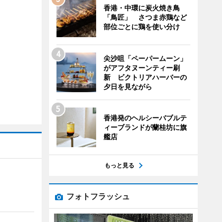
香港・中環に炭火焼き鳥
「鳥匠」 さつま赤鶏など
部位ごとに鶏を使い分け
尖沙咀「ペーパームーン」
がアフタヌーンティー刷
新 ビクトリアハーバーの
夕日を見ながら
香港発のヘルシーバブルテ
ィーブランドが蘭桂坊に旗
艦店
もっと見る
】
フォトフラッシュ