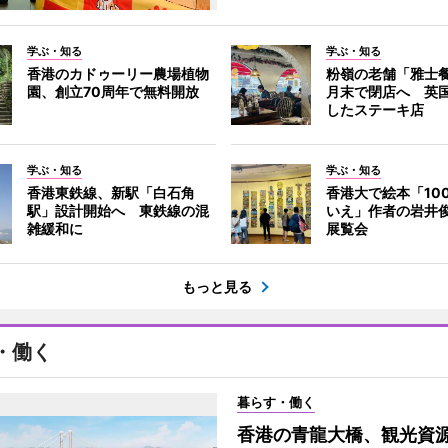
学ぶ・知る
学ぶ・知る
香港のカドゥーリー農場植物
粉嶺の老舗「雅士
園、創立70周年で無料開放
月末で閉店へ 英
したステーキ店
学ぶ・知る
学ぶ・知る
香港東鉄線、新駅「白石角
香港大で絵本「10
駅」設計開始へ 東鉄線の混
いえ」作者の岩井
雑緩和に
展覧会
もっと見る
・働く
暮らす・働く
香港の青龍大橋、観光資