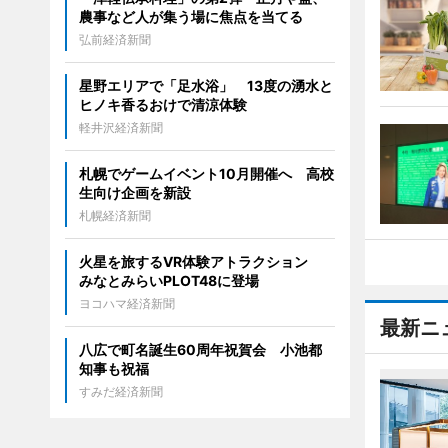
農事など人が集う場に焦点を当てる
弘前経済新聞
星野エリアで「足水浴」 13度の湧水と
ヒノキ香るおけで清涼体験
軽井沢経済新聞
札幌でゲームイベント10月開催へ 高校
生向け企画を新設
札幌経済新聞
火星を旅するVR体験アトラクション
みなとみらいPLOT48に登場
ヨコハマ経済新聞
最新ニ
八広で町名誕生60周年祝賀会 小池都
知事も祝福
すみだ経済新聞