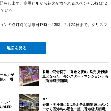
照らし出す。高層ビルから花火が放たれるスペシャル版は12
している。
ンの点灯時間は毎日17時～23時。2月24日まで。クリスマ
地図を見る
香港で記念切手「香港之夜Ⅱ」発売 撮影禁
ール」が
止となった「モンスター・マンション」も
て替え（香
（香港経済新聞）
買う
・ライ
香港・尖沙咀に3つ星ホテル開業 屋上のバ
のLED
ーから香港島の景色一望（香港経済新聞）