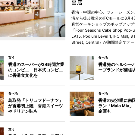
出店
香港・中環の中心、フォーシーズン
港から徒歩数分のIFCモールに8月4
直営ケーキショップのポップアップ
「Four Seasons Cake Shop Pop-
LA15, Podium Level 1, IFC Mall, 8
Street, Central）が期間限定で
買う
食べる
香港のスーパーが24時間営業
香港発のヘルシー
のコンビニ 日本式コンビニ
ーブランドが蘭桂
に香港食文化を
食べる
食べる
鳥取発「トリュフドーナツ」
香港の尖沙咀に南
が香港初上陸 香港スイーツ
ラン「Mala Mia
やドリアン味も
企画も
買う