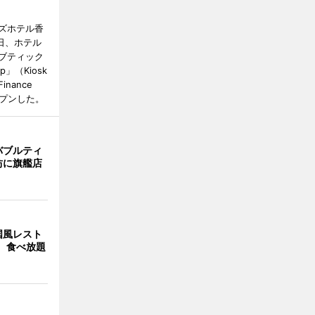
ズホテル香
日、ホテル
ブティック
up」（Kiosk
 Finance
オープンした。
バブルティ
坊に旗艦店
国風レスト
」 食べ放題