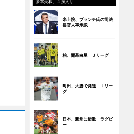
張本美和、４強入り
米上院、ブランチ氏の司法
長官人事承認
柏、開幕白星 Ｊリーグ
町田、大勝で発進 Ｊリー
グ
日本、豪州に惜敗 ラグビ
ー