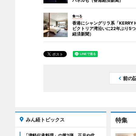
パネルも（香港経済新聞）
食べる
香港にシャングリラ系「KERRY H
ビクトリア湾沿いに22年ぶり5
経済新聞）
前の
みん経トピックス
特集
「津軽伝承料理」の第2弾 正月や盆、