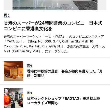
買う
香港のスーパーが24時間営業のコンビニ 日本式
コンビニに香港食文化を
香港のスーパーマーケット「一田（YATA）」のコンビニエンスストア
「YATA go！」（Shop No. G06, G／F, Cullinan Sky Mall, 10
Concorde Road, Kai Tak, KL）が7月31日、啓徳の商業施設「天璽・天
Mall（Cullinan Sky Mall）」にオープンした。
買う
香港に中秋節の足音 各店が趣向を凝らした「月
餅」新商品
買う
日本セレクトショップ「RAGTAG」香港初上陸
ローカライズ展開も