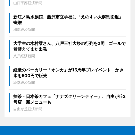
山口宇部経済新聞
新江ノ島水族館、藤沢市立学校に「えのすい大解剖図鑑」
寄贈
湘南経済新聞
大学生の木村栞さん、八戸三社大祭の行列を2周 ゴールで
着替えてまた出発
八戸経済新聞
経堂のベーカリー「オンカ」が15周年プレイベント かき
氷を500円で販売
経堂経済新聞
抹茶・日本茶カフェ「ナナズグリーンティー」、自由が丘2
号店 新メニューも
自由が丘経済新聞