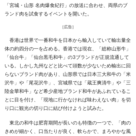
「宮城・山形 名肉爆食紀行」の放送に合わせ、両県のブ
ランド肉を試食するイベントを開いた。
［広告］
香港は世界で一番和牛を日本から輸入していて輸出量全
体の約四分の一を占める。香港では現在、「総称山形牛」
「仙台牛」「仙台黒毛和牛」の3ブランドが正規流通して
いる。しかし九州などと比べて頭数が少ないため輸出に回
らないブランド肉があり、山形県では日本三大和牛の「米
沢牛」や「尾花沢牛」、宮城県では「蔵王爽清牛」や「三
陸金華和牛」など希少産地ブランド和牛があふれているこ
とに目を付け、「現地に行かなければ味わえない肉」を切
り口に観光の切り口に結び付けようと試みた。
東北の和牛は肥育期間が長いのも特徴の一つで、「肉の
きめが細かく、口当たりが良く、軟らかで、まろやかな風