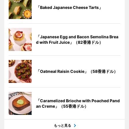
「Baked Japanese Cheese Tarts」
「Japanese Egg and Bacon Semolina Brea
d with Fruit Juice」（82香港ドル）
「Oatmeal Raisin Cookie」（58香港ドル）
「Caramelized Brioche with Poached Pand
an Creme」（55香港ドル）
もっと見る