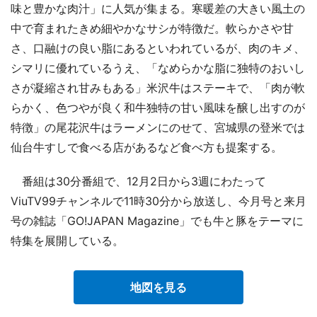
味と豊かな肉汁」に人気が集まる。寒暖差の大きい風土の
中で育まれたきめ細やかなサシが特徴だ。軟らかさや甘
さ、口融けの良い脂にあるといわれているが、肉のキメ、
シマリに優れているうえ、「なめらかな脂に独特のおいし
さが凝縮され甘みもある」米沢牛はステーキで、「肉が軟
らかく、色つやが良く和牛独特の甘い風味を醸し出すのが
特徴」の尾花沢牛はラーメンにのせて、宮城県の登米では
仙台牛すしで食べる店があるなど食べ方も提案する。
番組は30分番組で、12月2日から3週にわたって
ViuTV99チャンネルで11時30分から放送し、今月号と来月
号の雑誌「GO!JAPAN Magazine」でも牛と豚をテーマに
特集を展開している。
地図を見る