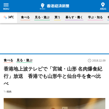
34°C
食べる
見る・遊ぶ
買う
暮らす・働く
学ぶ・知る
食べる
見る・遊ぶ
2018.12.09
香港地上波テレビで「宮城・山形 名肉爆食紀
行」放送 香港でも山形牛と仙台牛を食べ比
べ
焼肉