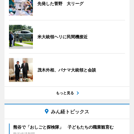
先発した菅野 大リーグ
米大統領ヘリに民間機接近
茂木外相、パナマ大統領と会談
もっと見る
みん経トピックス
熊谷で「おしごと探検隊」 子どもたちの職業観育む
熊谷経済新聞