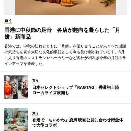
買う
香港に中秋節の足音 各店が趣向を凝らした「月
餅」新商品
香港では、中秋の訪れとともに「月餅」を贈り合うことが人々への感謝
の気持ちを表す大切な文化的慣習として今も受け継がれている中、8月
に入り香港のレストランやベーカリーなど各社が相次ぎ今年の月餅のラ
インアップを発表した。
買う
日本セレクトショップ「RAGTAG」香港初上陸
ローカライズ展開も
買う
香港で「ちいかわ」旋風 映画公開に合わせ街全体
で大型コラボ