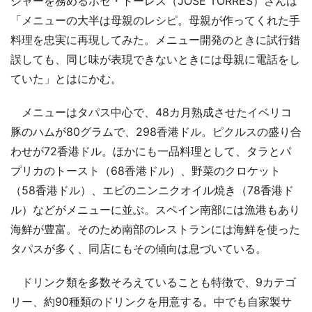
ジャーを務めるホセ・トーレス（JOSE TORRES）さんは
「メニューの大半は母親のレシピ。母親が作ってくれた手
料理を忠実に再現してみた。メニュー開発のときに試行錯
誤しても、同じ味が表現できないときには母親に電話をし
ていた」とはにかむ。
メニューはタパス中心で、48カ月熟成させたイベリコ
豚のハムが80グラムで、298香港ドル。ピクルスの盛り合
わせが72香港ドル。ほかにも一品料理として、タラとパ
プリカのトースト（68香港ドル）、野菜のクロケット
（58香港ドル）、エビのニンニクオイル焼き（78香港ド
ル）などがメニューに並ぶ。スペイン南部には漁港もあり
海鮮が豊富。そのため南部のレストランには海鮮を使った
タパスが多く、同店にもその傾向は息づいている。
ドリンク類を多数そろえていることも特徴で、9カテゴ
リー、約90種類のドリンクを用意する。中でも自家製サ