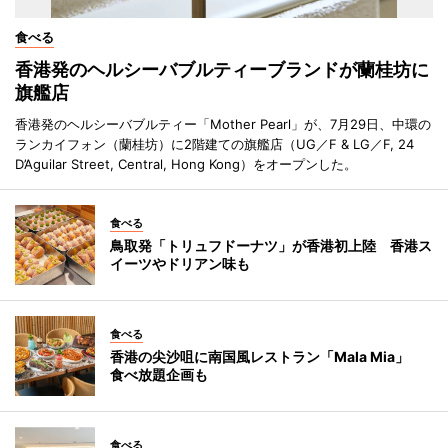
食べる
香港発のヘルシーバブルティーブランドが蘭桂坊に
旗艦店
香港発のヘルシーバブルティー「Mother Pearl」が、7月29日、中環の
ランカイフォン（蘭桂坊）に2階建ての旗艦店（UG／F & LG／F, 24
D’Aguilar Street, Central, Hong Kong）をオープンした。
食べる
鳥取発「トリュフドーナツ」が香港初上陸 香港ス
イーツやドリアン味も
食べる
香港の尖沙咀に南国風レストラン「Mala Mia」
食べ放題企画も
食べる