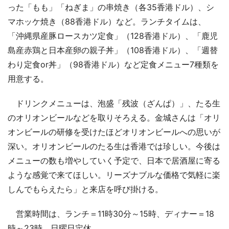
った「もも」「ねぎま」の串焼き（各35香港ドル）、シ
マホッケ焼き（88香港ドル）など。ランチタイムは、
「沖縄県産豚ロースカツ定食」（128香港ドル）、「鹿児
島産赤鶏と日本産卵の親子丼」（108香港ドル）、「週替
わり定食or丼」（98香港ドル）など定食メニュー7種類を
用意する。
ドリンクメニューは、泡盛「残波（ざんぱ）」、たる生
のオリオンビールなどを取りそろえる。金城さんは「オリ
オンビールの研修を受けたほどオリオンビールへの思いが
深い。オリオンビールのたる生は香港では珍しい。今後は
メニューの数も増やしていく予定で、日本で居酒屋に寄る
ような感覚で来てほしい。リーズナブルな価格で気軽に楽
しんでもらえたら」と来店を呼び掛ける。
営業時間は、ランチ＝11時30分～15時、ディナー＝18
時～23時。日曜日定休。