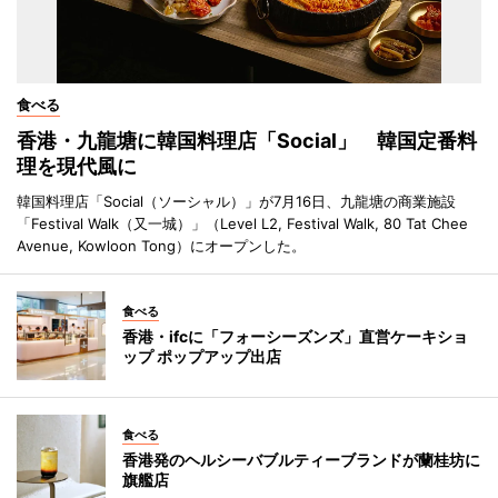
食べる
香港・九龍塘に韓国料理店「Social」 韓国定番料
理を現代風に
韓国料理店「Social（ソーシャル）」が7月16日、九龍塘の商業施設
「Festival Walk（又一城）」（Level L2, Festival Walk, 80 Tat Chee
Avenue, Kowloon Tong）にオープンした。
食べる
香港・ifcに「フォーシーズンズ」直営ケーキショ
ップ ポップアップ出店
食べる
香港発のヘルシーバブルティーブランドが蘭桂坊に
旗艦店