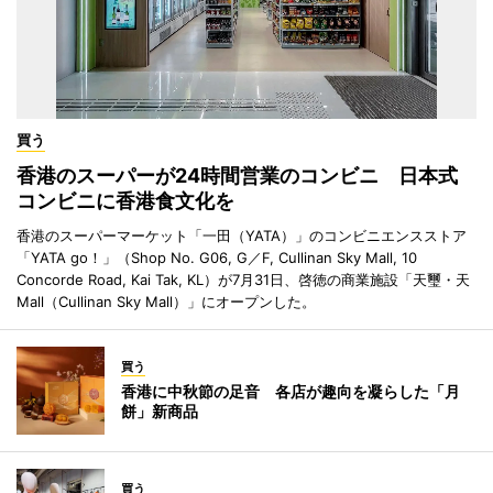
買う
香港のスーパーが24時間営業のコンビニ 日本式
コンビニに香港食文化を
香港のスーパーマーケット「一田（YATA）」のコンビニエンスストア
「YATA go！」（Shop No. G06, G／F, Cullinan Sky Mall, 10
Concorde Road, Kai Tak, KL）が7月31日、啓徳の商業施設「天璽・天
Mall（Cullinan Sky Mall）」にオープンした。
買う
香港に中秋節の足音 各店が趣向を凝らした「月
餅」新商品
買う