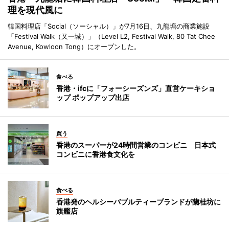
理を現代風に
韓国料理店「Social（ソーシャル）」が7月16日、九龍塘の商業施設
「Festival Walk（又一城）」（Level L2, Festival Walk, 80 Tat Chee
Avenue, Kowloon Tong）にオープンした。
食べる
香港・ifcに「フォーシーズンズ」直営ケーキショ
ップ ポップアップ出店
買う
香港のスーパーが24時間営業のコンビニ 日本式
コンビニに香港食文化を
食べる
香港発のヘルシーバブルティーブランドが蘭桂坊に
旗艦店