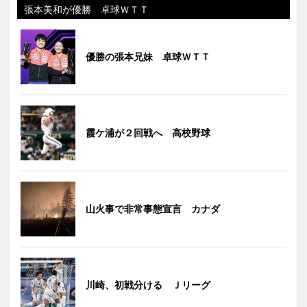
張本美和が優勝 卓球ＷＴＴ
優勝の張本兄妹 卓球ＷＴＴ
霞ケ浦が２回戦へ 高校野球
山火事で非常事態宣言 カナダ
川崎、初戦分ける Ｊリーグ