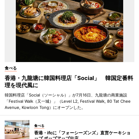
食べる
香港・九龍塘に韓国料理店「Social」 韓国定番料
理を現代風に
韓国料理店「Social（ソーシャル）」が7月16日、九龍塘の商業施設
「Festival Walk（又一城）」（Level L2, Festival Walk, 80 Tat Chee
Avenue, Kowloon Tong）にオープンした。
食べる
香港・ifcに「フォーシーズンズ」直営ケーキショ
ップ ポップアップ出店