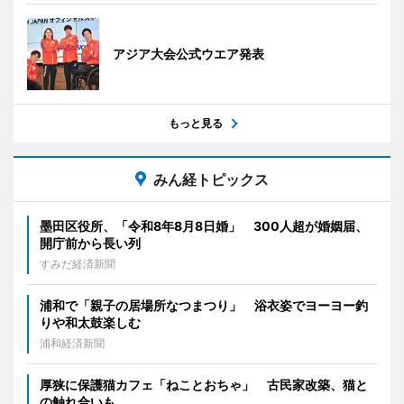
アジア大会公式ウエア発表
もっと見る
みん経トピックス
墨田区役所、「令和8年8月8日婚」 300人超が婚姻届、
開庁前から長い列
すみだ経済新聞
浦和で「親子の居場所なつまつり」 浴衣姿でヨーヨー釣
りや和太鼓楽しむ
浦和経済新聞
厚狭に保護猫カフェ「ねことおちゃ」 古民家改築、猫と
の触れ合いも