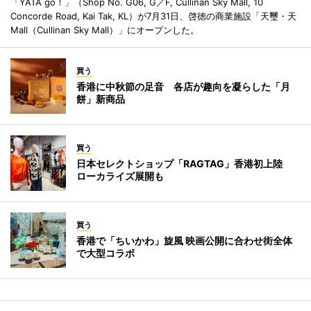
「YATA go！」（Shop No. G06, G／F, Cullinan Sky Mall, 10
Concorde Road, Kai Tak, KL）が7月31日、啓徳の商業施設「天璽・天
Mall（Cullinan Sky Mall）」にオープンした。
買う
香港に中秋節の足音 各店が趣向を凝らした「月
餅」新商品
買う
日本セレクトショップ「RAGTAG」香港初上陸
ローカライズ展開も
買う
香港で「ちいかわ」旋風 映画公開に合わせ街全体
で大型コラボ