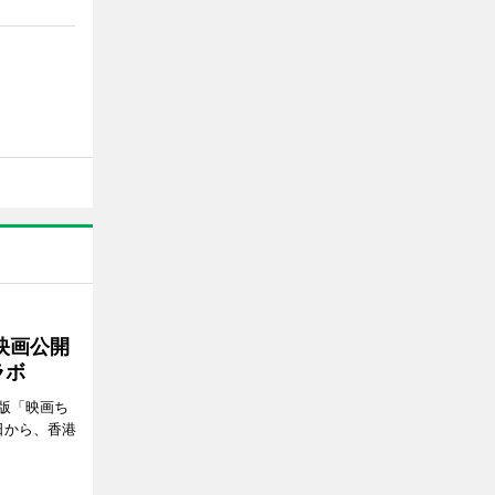
映画公開
ラボ
版「映画ち
日から、香港