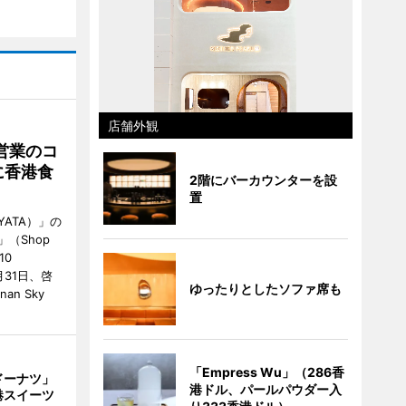
店舗外観
営業のコ
に香港食
2階にバーカウンターを設
置
ATA）」の
」（Shop
10
が7月31日、啓
ゆったりとしたソファ席も
an Sky
「Empress Wu」（286香
ドーナツ」
港ドル、パールパウダー入
港スイーツ