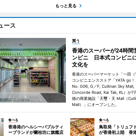
もっと見る
ュース
買う
香港のスーパーが24時間
ンビニ 日本式コンビニ
文化を
香港のスーパーマーケット「一田（Y
コンビニエンスストア「YATA go！
No. G06, G／F, Cullinan Sky Mall, 
Concorde Road, Kai Tak, KL）
徳の商業施設「天璽・天 Mall（Cullin
Mall）」にオープンした。
食べる
食べる
香港発のヘルシーバブルティ
鳥取発「トリュフ
ーブランドが蘭桂坊に旗艦店
が香港初上陸 香