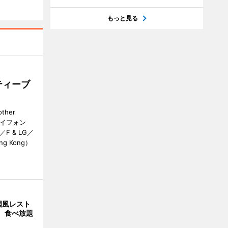
もっと見る
ティーブ
her
カイフォン
 & LG／
Hong Kong）
国風レスト
」 食べ放題