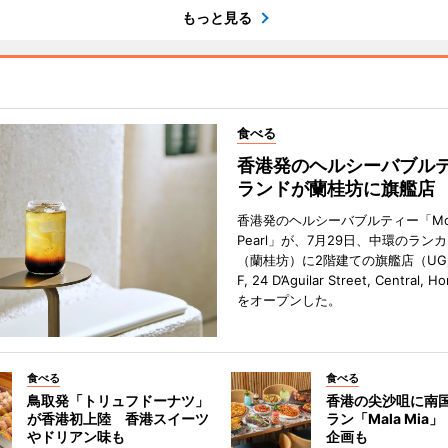
もっと見る
食べる
香港発のヘルシーバブル
ランドが蘭桂坊に旗艦店
香港発のヘルシーバブルティー「Mot
Pearl」が、7月29日、中環のラン
（蘭桂坊）に2階建ての旗艦店（UG／F
F, 24 D’Aguilar Street, Central, 
をオープンした。
食べる
食べる
鳥取発「トリュフドーナツ」
香港の尖沙咀に南
が香港初上陸 香港スイーツ
ラン「Mala Mia
やドリアン味も
企画も