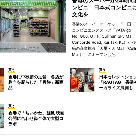
香港のスーパーが24時間
ンビニ 日本式コンビニ
文化を
香港のスーパーマーケット「一田（Y
コンビニエンスストア「YATA go！
No. G06, G／F, Cullinan Sky Mall, 
Concorde Road, Kai Tak, KL）
徳の商業施設「天璽・天 Mall（Cullin
Mall）」にオープンした。
買う
買う
香港に中秋節の足音 各店が
日本セレクトショ
趣向を凝らした「月餅」新商
「RAGTAG」香
品
ーカライズ展開も
買う
香港で「ちいかわ」旋風 映画
公開に合わせ街全体で大型コ
ラボ