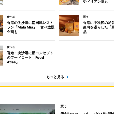
やドリアン味も
食べる
買う
香港の尖沙咀に南国風レスト
香港に中秋節の足
ラン「Mala Mia」 食べ放題
趣向を凝らした「
企画も
品
食べる
香港・尖沙咀に新コンセプト
のフードコート「Food
Atlas」
もっと見る
買う