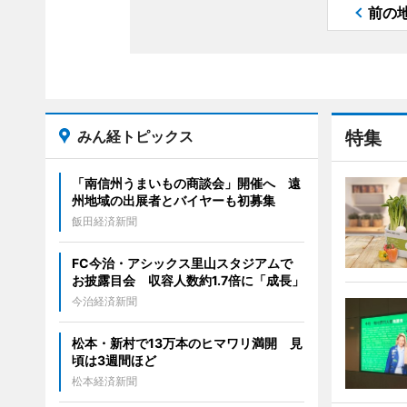
前の
みん経トピックス
特集
「南信州うまいもの商談会」開催へ 遠
州地域の出展者とバイヤーも初募集
飯田経済新聞
FC今治・アシックス里山スタジアムで
お披露目会 収容人数約1.7倍に「成長」
今治経済新聞
松本・新村で13万本のヒマワリ満開 見
頃は3週間ほど
松本経済新聞