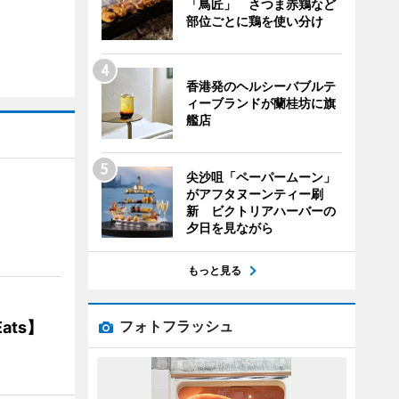
「鳥匠」 さつま赤鶏など
部位ごとに鶏を使い分け
香港発のヘルシーバブルテ
ィーブランドが蘭桂坊に旗
艦店
尖沙咀「ペーパームーン」
がアフタヌーンティー刷
】
新 ビクトリアハーバーの
夕日を見ながら
もっと見る
フォトフラッシュ
ats】