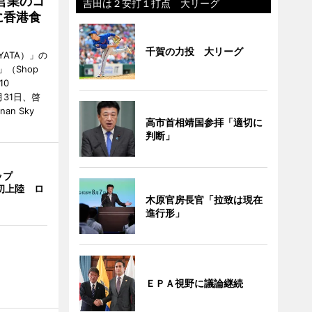
営業のコ
吉田は２安打１打点 大リーグ
に香港食
千賀の力投 大リーグ
ATA）」の
」（Shop
10
が7月31日、啓
an Sky
高市首相靖国参拝「適切に
判断」
ップ
港初上陸 ロ
木原官房長官「拉致は現在
進行形」
ＥＰＡ視野に議論継続