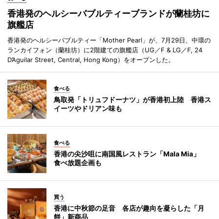
香港発のヘルシーバブルティーブランドが蘭桂坊に
旗艦店
香港発のヘルシーバブルティー「Mother Pearl」が、7月29日、中環の
ランカイフォン（蘭桂坊）に2階建ての旗艦店（UG／F & LG／F, 24
D’Aguilar Street, Central, Hong Kong）をオープンした。
食べる
鳥取発「トリュフドーナツ」が香港初上陸 香港ス
イーツやドリアン味も
食べる
香港の尖沙咀に南国風レストラン「Mala Mia」
食べ放題企画も
買う
香港に中秋節の足音 各店が趣向を凝らした「月
餅」新商品