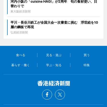
河内小阪の「cuisine HAGI」が2周年 旬の食材使い、日
替わりで
東大阪経済新聞
平川・長谷川鉄工が全国大会一次審査に挑む 浮世絵を10
層の鋼板で再現
弘前経済新聞
食べる
見る・遊ぶ
買う
暮らす・働く
学ぶ・知る
特集