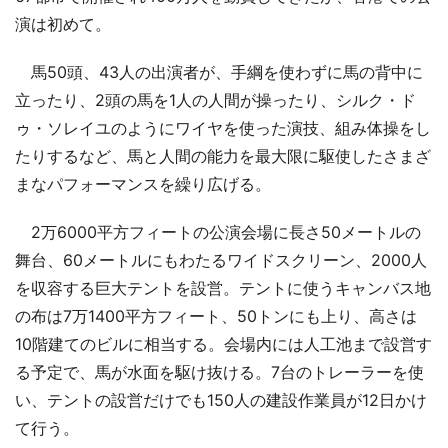
演は初めて。
馬50頭、43人の出演者が、手綱を使わずに馬の背中に
立ったり、2頭の馬を1人の人間が操ったり、シルク・ド
ゥ・ソレイユのようにワイヤを使った演技、組み体操をし
たりするなど、馬と人間の能力を最大限に駆使したさまざ
まなパフォーマンスを繰り広げる。
2万6000平方フィートの公演会場に長さ50メートルの
舞台、60メートルにもわたるワイドスクリーン、2000人
を収容する巨大テントを設営。テントに使うキャンバス地
の布は7万1400平方フィート、50トンにも上り、高さは
10階建てのビルに相当する。会場内には人工池まで設営す
る予定で、馬が水面を駆け抜ける。7台のトレーラーを使
い、テントの設営だけでも150人の建設作業員が12日かけ
て行う。