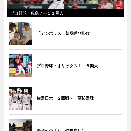
プロ野球・広島７―１１巨人
「デジポリス」普及呼び掛け
プロ野球・オリックス１―３楽天
佐野日大、２回戦へ 高校野球
平和への祈り、灯籠流しに