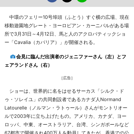
中環のフェリー10号埠頭（ふとう）すぐ横の広場、現在
移動遊園地グレート・ヨーロピアン・カーニバルがある場
所で3月31日～4月12日、馬と人のアクロバティックショ
ー「Cavalia（カバリア）」が開催される。
会見に臨んだ出演者のジェニファーさん（左）とフ
ェアランドさん（右）
［広告］
ショーは、世界的に名をはせるサーカス「シルク・ド
ゥ・ソレイユ」の共同創設者であるカナダ人Normand
Latourelle（ノルマン・ラトゥール）さんがモントリオー
ルで2003年に立ち上げたもの。アメリカ、カナダ、ヨー
ロッパ、中東、オーストラリア、台湾、シンガポールなど
67都市で開催され400万人を動員してきたが、香港での公