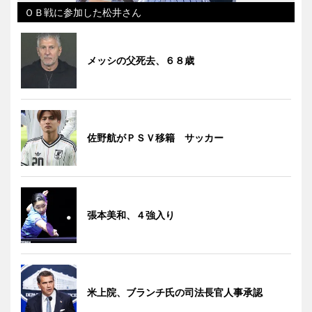
ＯＢ戦に参加した松井さん
メッシの父死去、６８歳
佐野航がＰＳＶ移籍 サッカー
張本美和、４強入り
米上院、ブランチ氏の司法長官人事承認