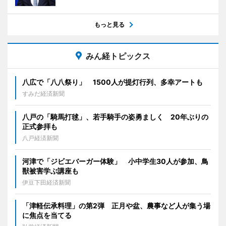
もっと見る
みん経トピックス
八広で「八八祭り」 1500人が提灯行列、多幸アートも
すみだ経済新聞
八戸の「騎馬打毬」、若手騎手の姿勇ましく 20年ぶりの
正式参拝も
八戸経済新聞
河津で「ジビエバーガー体験」 小中学生30人が参加、鳥
獣被害学ぶ講座も
伊豆下田経済新聞
「津軽伝承料理」の第2弾 正月や盆、農事など人が集う場
に焦点を当てる