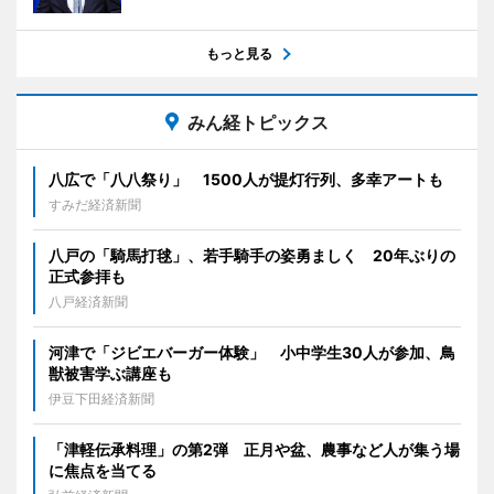
もっと見る
みん経トピックス
八広で「八八祭り」 1500人が提灯行列、多幸アートも
すみだ経済新聞
八戸の「騎馬打毬」、若手騎手の姿勇ましく 20年ぶりの
正式参拝も
八戸経済新聞
河津で「ジビエバーガー体験」 小中学生30人が参加、鳥
獣被害学ぶ講座も
伊豆下田経済新聞
「津軽伝承料理」の第2弾 正月や盆、農事など人が集う場
に焦点を当てる