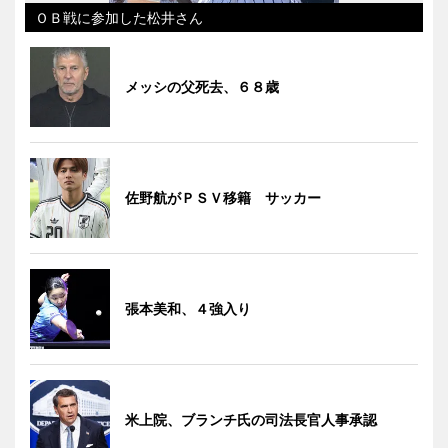
ＯＢ戦に参加した松井さん
メッシの父死去、６８歳
佐野航がＰＳＶ移籍 サッカー
張本美和、４強入り
米上院、ブランチ氏の司法長官人事承認