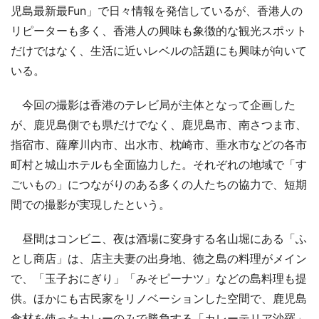
児島最新最Fun」で日々情報を発信しているが、香港人の
リピーターも多く、香港人の興味も象徴的な観光スポット
だけではなく、生活に近いレベルの話題にも興味が向いて
いる。
今回の撮影は香港のテレビ局が主体となって企画した
が、鹿児島側でも県だけでなく、鹿児島市、南さつま市、
指宿市、薩摩川内市、出水市、枕崎市、垂水市などの各市
町村と城山ホテルも全面協力した。それぞれの地域で「す
ごいもの」につながりのある多くの人たちの協力で、短期
間での撮影が実現したという。
昼間はコンビニ、夜は酒場に変身する名山堀にある「ふ
とし商店」は、店主夫妻の出身地、徳之島の料理がメイン
で、「玉子おにぎり」「みそピーナツ」などの島料理も提
供。ほかにも古民家をリノベーションした空間で、鹿児島
食材を使ったカレーのみで勝負する「カレーテリア沙羅」