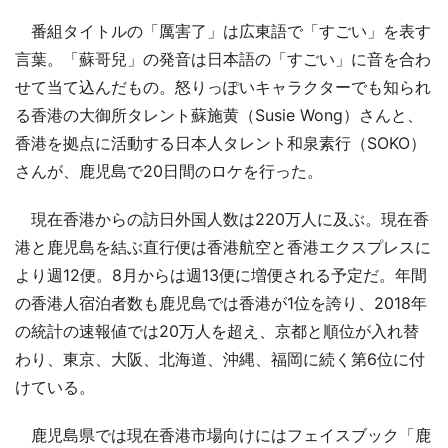
番組タイトルの「厲害了」は広東語で「すごい」を表す
言葉。「蘇哥兒」の発音は日本語の「すごい」に音を合わ
せて当て込んだもの。怒りっぽいキャラクターでも知られ
る香港の大御所タレント蘇施黄（Susie Wong）さんと、
香港を拠点に活動する日本人タレント和泉素行（SOKO）
さんが、鹿児島で20日間のロケを行った。
現在香港からの訪日外国人数は220万人に及ぶ。現在香
港と鹿児島を結ぶ直行便は香港航空と香港エクスプレスに
より週12便。8月からは週13便に増便される予定だ。年間
の香港人宿泊者数も鹿児島では香港が1位を誇り、2018年
の統計の速報値では20万人を超え、京都と順位が入れ替
わり、東京、大阪、北海道、沖縄、福岡に続く第6位に付
けている。
鹿児島県では現在香港市場向けにはフェイスブック「鹿