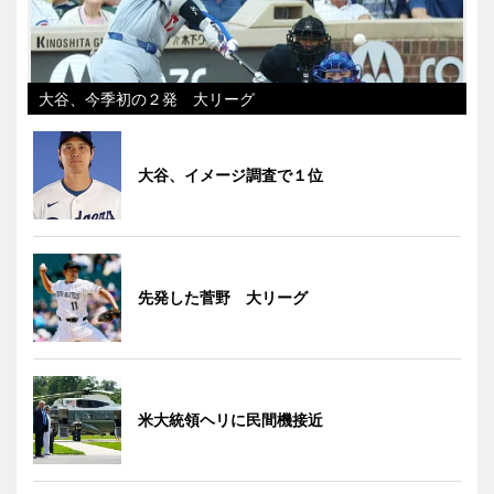
大谷、今季初の２発 大リーグ
大谷、イメージ調査で１位
先発した菅野 大リーグ
米大統領ヘリに民間機接近