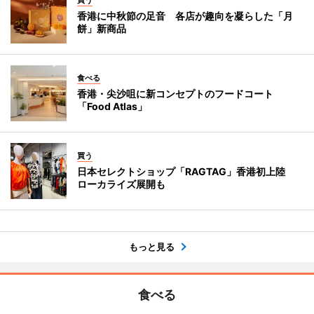
買う
香港に中秋節の足音 各店が趣向を凝らした「月
餅」新商品
食べる
香港・尖沙咀に新コンセプトのフードコート
「Food Atlas」
買う
日本セレクトショップ「RAGTAG」香港初上陸
ローカライズ展開も
もっと見る
食べる