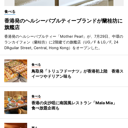
食べる
香港発のヘルシーバブルティーブランドが蘭桂坊に
旗艦店
香港発のヘルシーバブルティー「Mother Pearl」が、7月29日、中環の
ランカイフォン（蘭桂坊）に2階建ての旗艦店（UG／F & LG／F, 24
D’Aguilar Street, Central, Hong Kong）をオープンした。
食べる
鳥取発「トリュフドーナツ」が香港初上陸 香港ス
イーツやドリアン味も
食べる
香港の尖沙咀に南国風レストラン「Mala Mia」
食べ放題企画も