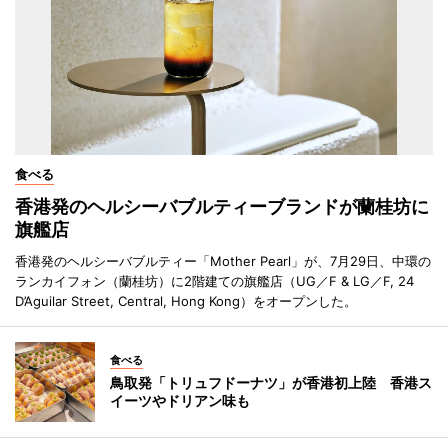
食べる
香港発のヘルシーバブルティーブランドが蘭桂坊に
旗艦店
香港発のヘルシーバブルティー「Mother Pearl」が、7月29日、中環の
ランカイフォン（蘭桂坊）に2階建ての旗艦店（UG／F & LG／F, 24
D’Aguilar Street, Central, Hong Kong）をオープンした。
食べる
鳥取発「トリュフドーナツ」が香港初上陸 香港ス
イーツやドリアン味も