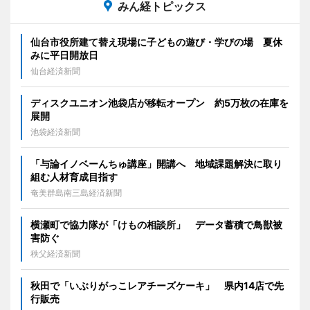
みん経トピックス
仙台市役所建て替え現場に子どもの遊び・学びの場 夏休
みに平日開放日
仙台経済新聞
ディスクユニオン池袋店が移転オープン 約5万枚の在庫を
展開
池袋経済新聞
「与論イノベーんちゅ講座」開講へ 地域課題解決に取り
組む人材育成目指す
奄美群島南三島経済新聞
横瀬町で協力隊が「けもの相談所」 データ蓄積で鳥獣被
害防ぐ
秩父経済新聞
秋田で「いぶりがっこレアチーズケーキ」 県内14店で先
行販売