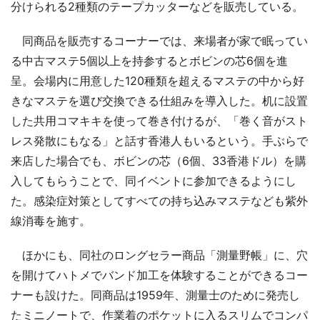
分けられる2種類のテープカッターなどを販売している。
同商品を販売するコーナーでは、来場者が家で眠ってい
る中古マステ5個以上を持参するとボビンの芯6個を進
呈。会場内に用意した120種類を超えるマステの中から好
きなマステを選び交換できる仕組みを導入した。机に設置
した共用コマキキを使って巻き付けるが、「巻く音がスト
レス発散にもなる」と話す香港人もいるという。手ぶらで
来店した場合でも、ボビンの芯（6個、33香港ドル）を購
入してもらうことで、同イベントに参加できるようにし
た。感染症対策としてすべての持ち込みマステなども紫外
線消毒を施す。
ほかにも、同社のロングセラー商品「測量野帳」に、穴
を開けてハトメでバンド加工を体験することができるコー
ナーも設けた。同商品は1959年、測量士のために発売し
たミニノートで、作業着のポケットに入るスリムでコンパ