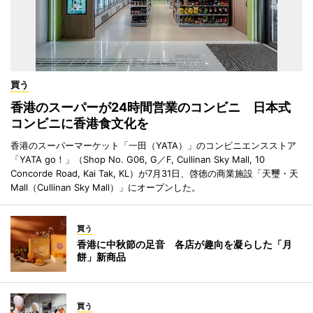
買う
香港のスーパーが24時間営業のコンビニ 日本式
コンビニに香港食文化を
香港のスーパーマーケット「一田（YATA）」のコンビニエンスストア
「YATA go！」（Shop No. G06, G／F, Cullinan Sky Mall, 10
Concorde Road, Kai Tak, KL）が7月31日、啓徳の商業施設「天璽・天
Mall（Cullinan Sky Mall）」にオープンした。
買う
香港に中秋節の足音 各店が趣向を凝らした「月
餅」新商品
買う