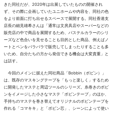
きた同社だが、2020年は出展していたものの開催され
ず、その際に企画していたユニホームや内容を、同社の色
をより前面に打ち出せるスペースで展開する。同社香港支
店長の細見雄希さんは「通常は文房具店やスーパーなどの
販売店の中で商品を展開するため、パステルカラーのシリ
ーズなど色合いを見せることも目的とした商品、例えばノ
ートとペンをバラバラで販売してしまったりすることも多
いため、自分たちの方から発信できる機会は大変貴重」と
は話す。
今回のメインに据えた同社商品「Bobbin（ボビン）」
は、既存のマスキングテープを「もっと楽しく」するため
に開発したマステと周辺ツールのシリーズ。糸巻きのボビ
ンをイメージした小さなマステ「ボビンテープ」のほか、
手持ちのマステを巻き替えてオリジナルのボビンテープを
作れる「コマキキ」と「ボビン芯」、シーンによって使い