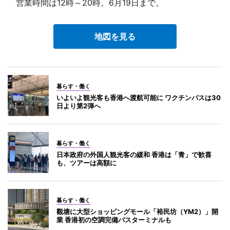
営業時間は12時～20時。6月19日まで。
地図を見る
暮らす・働く
いよいよ観光客も香港へ渡航可能に ワクチンパスは30
日より第2弾へ
暮らす・働く
日本政府の外国人観光客の緩和 香港は「青」で歓喜
も、ツアーは高額に
暮らす・働く
觀塘に大型ショッピングモール「裕民坊（YM2）」開
業 香港初の空調完備バスターミナルも