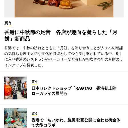
買う
香港に中秋節の足音 各店が趣向を凝らした「月
餅」新商品
香港では、中秋の訪れとともに「月餅」を贈り合うことが人々への感謝
の気持ちを表す大切な文化的慣習として今も受け継がれている中、8月
に入り香港のレストランやベーカリーなど各社が相次ぎ今年の月餅のラ
インアップを発表した。
買う
日本セレクトショップ「RAGTAG」香港初上陸
ローカライズ展開も
買う
香港で「ちいかわ」旋風 映画公開に合わせ街全体
で大型コラボ