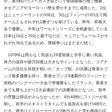
が、第5戦のラスベガス大会という母国開催の地で優勝。
オセアニアやヨーロッパ勢を脅かすまでに成長した。2位
はニュージーランドの106点、3位はフィジーの101点で両
チームともそれぞれ2勝ずつを挙げている。昨年、昇格大
会で優勝し、今年はワールドシリーズに全戦参加している
日本は14点と15位と最下位だが、ケニアとウェールズがそ
れぞれ18点であるため、降格争いはまだまだ続く。
2019年は雨もなく気温も28度前後と非常に暑い気温。
体力の温存や疲労回復は大きなポイントとなった。コアチ
ームの頂点を目指す戦いの「カップ戦」の決勝は香港セブ
ンズ最多優勝を誇り、香港セブンズ4連覇中のフィジーと
前戦のバンクーバー大会で準優勝をしたフランス。香港大
会でも勝ち上がり2大会連続での決勝進出となった。前半
の序盤は得点が入らなかったが、4分49秒にフィジーが先
制し、前半のエキストラタイムでも追加点を挙げ14対0と
なる。後半はイエローカードが3枚出るなど荒れ模様の試