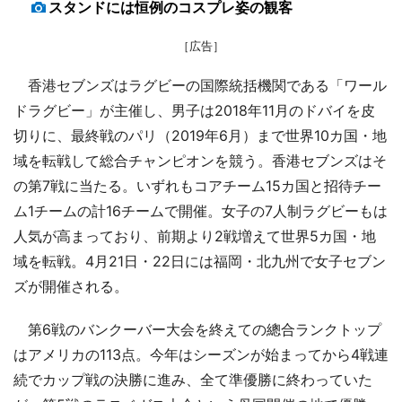
スタンドには恒例のコスプレ姿の観客
［広告］
香港セブンズはラグビーの国際統括機関である「ワール
ドラグビー」が主催し、男子は2018年11月のドバイを皮
切りに、最終戦のパリ（2019年6月）まで世界10カ国・地
域を転戦して総合チャンピオンを競う。香港セブンズはそ
の第7戦に当たる。いずれもコアチーム15カ国と招待チー
ム1チームの計16チームで開催。女子の7人制ラグビーもは
人気が高まっており、前期より2戦増えて世界5カ国・地
域を転戦。4月21日・22日には福岡・北九州で女子セブン
ズが開催される。
第6戦のバンクーバー大会を終えての總合ランクトップ
はアメリカの113点。今年はシーズンが始まってから4戦連
続でカップ戦の決勝に進み、全て準優勝に終わっていた