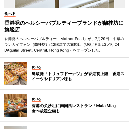
食べる
香港発のヘルシーバブルティーブランドが蘭桂坊に
旗艦店
香港発のヘルシーバブルティー「Mother Pearl」が、7月29日、中環の
ランカイフォン（蘭桂坊）に2階建ての旗艦店（UG／F & LG／F, 24
D’Aguilar Street, Central, Hong Kong）をオープンした。
食べる
鳥取発「トリュフドーナツ」が香港初上陸 香港ス
イーツやドリアン味も
食べる
香港の尖沙咀に南国風レストラン「Mala Mia」
食べ放題企画も