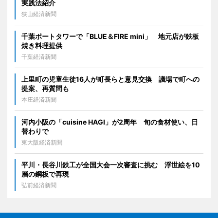
実践法紹介
狭山経済新聞
千葉ポートタワーで「BLUE＆FIRE mini」 地元店が鉄板
焼き料理提供
千葉経済新聞
上里町の児童生徒16人が町長らと意見交換 議場で町への
提案、再質問も
本庄経済新聞
河内小阪の「cuisine HAGI」が2周年 旬の食材使い、日
替わりで
東大阪経済新聞
平川・長谷川鉄工が全国大会一次審査に挑む 浮世絵を10
層の鋼板で再現
弘前経済新聞