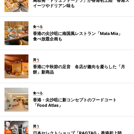
鳥取発「トリュフドーナツ」が香港初上陸 香港ス
イーツやドリアン味も
食べる
香港の尖沙咀に南国風レストラン「Mala Mia」
食べ放題企画も
買う
香港に中秋節の足音 各店が趣向を凝らした「月
餅」新商品
食べる
香港・尖沙咀に新コンセプトのフードコート
「Food Atlas」
買う
日本セレクトショップ「RAGTAG」香港初上陸