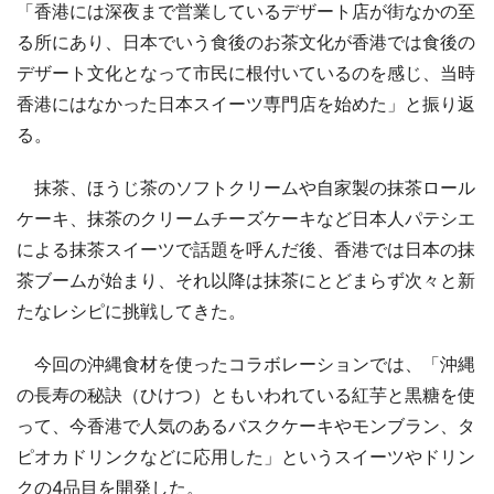
「香港には深夜まで営業しているデザート店が街なかの至
る所にあり、日本でいう食後のお茶文化が香港では食後の
デザート文化となって市民に根付いているのを感じ、当時
香港にはなかった日本スイーツ専門店を始めた」と振り返
る。
抹茶、ほうじ茶のソフトクリームや自家製の抹茶ロール
ケーキ、抹茶のクリームチーズケーキなど日本人パテシエ
による抹茶スイーツで話題を呼んだ後、香港では日本の抹
茶ブームが始まり、それ以降は抹茶にとどまらず次々と新
たなレシピに挑戦してきた。
今回の沖縄食材を使ったコラボレーションでは、「沖縄
の長寿の秘訣（ひけつ）ともいわれている紅芋と黒糖を使
って、今香港で人気のあるバスクケーキやモンブラン、タ
ピオカドリンクなどに応用した」というスイーツやドリン
クの4品目を開発した。