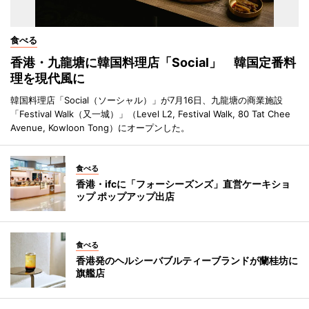
食べる
香港・九龍塘に韓国料理店「Social」 韓国定番料
理を現代風に
韓国料理店「Social（ソーシャル）」が7月16日、九龍塘の商業施設
「Festival Walk（又一城）」（Level L2, Festival Walk, 80 Tat Chee
Avenue, Kowloon Tong）にオープンした。
食べる
香港・ifcに「フォーシーズンズ」直営ケーキショ
ップ ポップアップ出店
食べる
香港発のヘルシーバブルティーブランドが蘭桂坊に
旗艦店