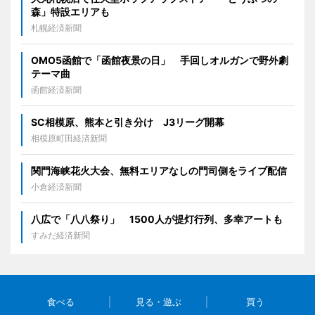
森」特設エリアも
札幌経済新聞
OMO5函館で「函館夜景の日」 手回しオルガンで野外劇
テーマ曲
函館経済新聞
SC相模原、熊本と引き分け J3リーグ開幕
相模原町田経済新聞
関門海峡花火大会、無料エリアなしの門司側をライブ配信
小倉経済新聞
八広で「八八祭り」 1500人が提灯行列、多幸アートも
すみだ経済新聞
食べる
見る・遊ぶ
買う