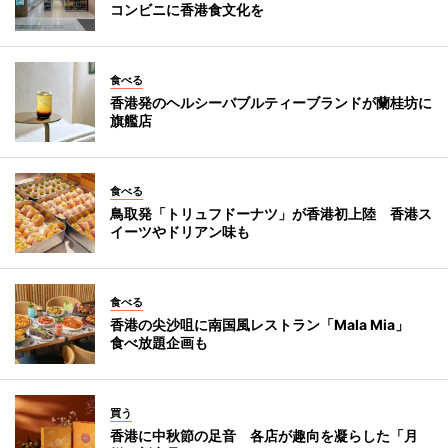
コンビニに香港食文化を
食べる
香港発のヘルシーバブルティーブランドが蘭桂坊に
旗艦店
食べる
鳥取発「トリュフドーナツ」が香港初上陸 香港ス
イーツやドリアン味も
食べる
香港の尖沙咀に南国風レストラン「Mala Mia」
食べ放題企画も
買う
香港に中秋節の足音 各店が趣向を凝らした「月