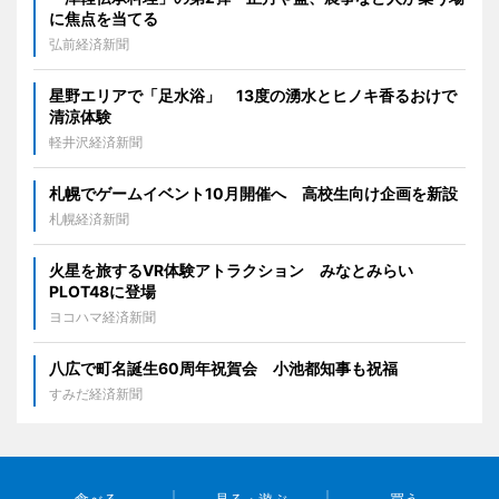
に焦点を当てる
弘前経済新聞
星野エリアで「足水浴」 13度の湧水とヒノキ香るおけで
清涼体験
軽井沢経済新聞
札幌でゲームイベント10月開催へ 高校生向け企画を新設
札幌経済新聞
火星を旅するVR体験アトラクション みなとみらい
PLOT48に登場
ヨコハマ経済新聞
八広で町名誕生60周年祝賀会 小池都知事も祝福
すみだ経済新聞
食べる
見る・遊ぶ
買う