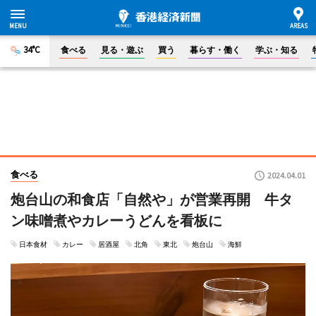
34°C
食べる
見る・遊ぶ
買う
暮らす・働く
学ぶ・知る
食べる
2024.04.01
炮台山の和食店「自然や」が営業再開 牛タ
ン味噌煮やカレーうどんを看板に
日本食材
カレー
居酒屋
北角
東北
炮台山
海鮮