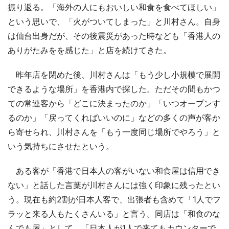
振り返る。「海外の人にもおいしい和食を食べてほしい」
という思いで、「火がついてしまった」と川村さん。自身
は仙台出身だが、その後震災があった時なども「香港人の
ありがたみをを感じた」と店を続けてきた。
昨年店を閉めた後、川村さんは「もう少し小規模で展開
できるような場所」を香港内で探した。ただその間もかつ
ての常連客から「どこに決まったのか」「いつオープンす
るのか」「戻ってくればいいのに」などの多くの声が客か
ら寄せられ、川村さんを「もう一度同じ場所でやろう」と
いう気持ちにさせたという。
ある客が「香港で日本人の客がいない和食屋は信用でき
ない」と話した言葉が川村さんには強く印象に残ったとい
う。現在も約2割が日本人客で、出張者も含めて「1人でフ
ラッと来る人もたくさんいる」と言う。同店は「和食のな
んでも屋」として、「日本人が1人で来てもカウンターで