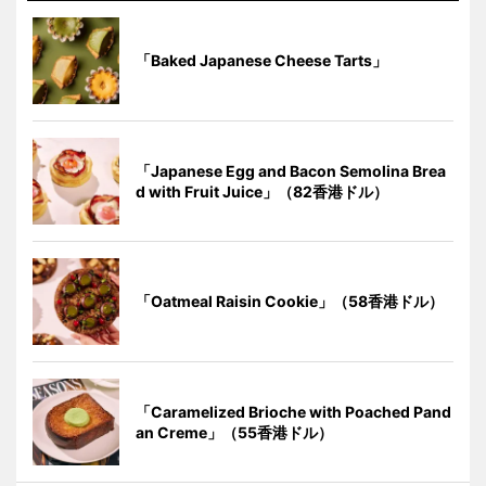
「Baked Japanese Cheese Tarts」
「Japanese Egg and Bacon Semolina Brea
d with Fruit Juice」（82香港ドル）
「Oatmeal Raisin Cookie」（58香港ドル）
「Caramelized Brioche with Poached Pand
an Creme」（55香港ドル）