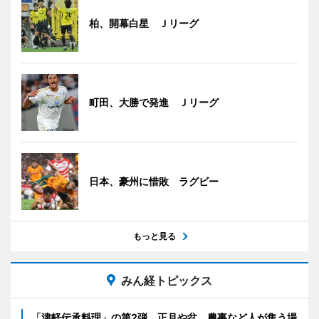
柏、開幕白星 Ｊリーグ
町田、大勝で発進 Ｊリーグ
日本、豪州に惜敗 ラグビー
もっと見る
みん経トピックス
「津軽伝承料理」の第2弾 正月や盆、農事など人が集う場