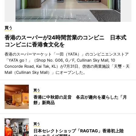
買う
香港のスーパーが24時間営業のコンビニ 日本式
コンビニに香港食文化を
香港のスーパーマーケット「一田（YATA）」のコンビニエンスストア
「YATA go！」（Shop No. G06, G／F, Cullinan Sky Mall, 10
Concorde Road, Kai Tak, KL）が7月31日、啓徳の商業施設「天璽・天
Mall（Cullinan Sky Mall）」にオープンした。
買う
香港に中秋節の足音 各店が趣向を凝らした「月
餅」新商品
買う
日本セレクトショップ「RAGTAG」香港初上陸