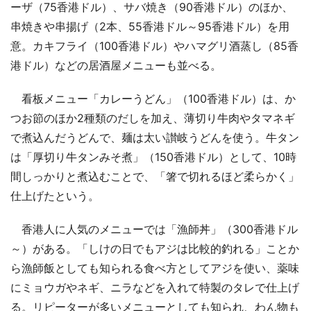
ーザ（75香港ドル）、サバ焼き（90香港ドル）のほか、
串焼きや串揚げ（2本、55香港ドル～95香港ドル）を用
意。カキフライ（100香港ドル）やハマグリ酒蒸し（85香
港ドル）などの居酒屋メニューも並べる。
看板メニュー「カレーうどん」（100香港ドル）は、か
つお節のほか2種類のだしを加え、薄切り牛肉やタマネギ
で煮込んだうどんで、麺は太い讃岐うどんを使う。牛タン
は「厚切り牛タンみそ煮」（150香港ドル）として、10時
間しっかりと煮込むことで、「箸で切れるほど柔らかく」
仕上げたという。
香港人に人気のメニューでは「漁師丼」（300香港ドル
～）がある。「しけの日でもアジは比較的釣れる」ことか
ら漁師飯としても知られる食べ方としてアジを使い、薬味
にミョウガやネギ、ニラなどを入れて特製のタレで仕上げ
る。リピーターが多いメニューとしても知られ、わん物も